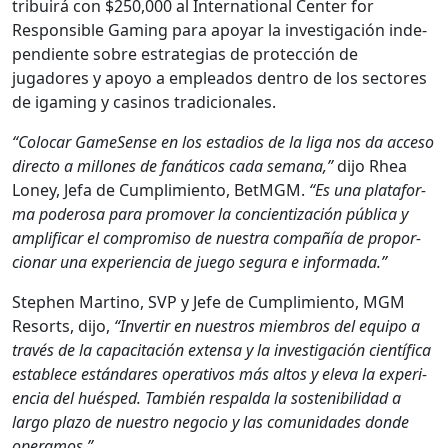
tribuirá con $250,000 al Inter­na­tion­al Cen­ter for
Respon­si­ble Gam­ing para apo­yar la inves­ti­gación inde­
pen­di­ente sobre estrate­gias de pro­tec­ción de
jugadores y apoyo a emplea­d­os den­tro de los sec­tores
de igam­ing y casi­nos tradi­cionales.
“Colo­car Game­Sense en los esta­dios de la liga nos da acce­so
direc­to a mil­lones de fanáti­cos cada sem­ana,”
dijo Rhea
Loney, Jefa de Cumplim­ien­to, Bet­MGM.
“Es una platafor­
ma poderosa para pro­mover la con­ci­en­ti­zación públi­ca y
ampli­ficar el com­pro­miso de nues­tra com­pañía de pro­por­
cionar una expe­ri­en­cia de juego segu­ra e infor­ma­da.”
Stephen Mar­ti­no, SVP y Jefe de Cumplim­ien­to, MGM
Resorts, dijo,
“Inver­tir en nue­stros miem­bros del equipo a
través de la capac­itación exten­sa y la inves­ti­gación cien­tí­fi­ca
establece están­dares oper­a­tivos más altos y ele­va la expe­ri­
en­cia del huésped. Tam­bién respal­da la sosteni­bil­i­dad a
largo pla­zo de nue­stro nego­cio y las comu­nidades donde
oper­amos.”