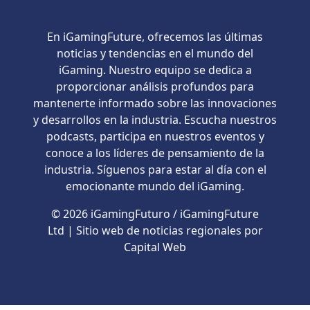
En iGamingFuture, ofrecemos las últimas
noticias y tendencias en el mundo del
iGaming. Nuestro equipo se dedica a
proporcionar análisis profundos para
mantenerte informado sobre las innovaciones
y desarrollos en la industria. Escucha nuestros
podcasts, participa en nuestros eventos y
conoce a los líderes de pensamiento de la
industria. Síguenos para estar al día con el
emocionante mundo del iGaming.
© 2026 iGamingFuturo / iGamingFuture
Ltd | Sitio web de noticias regionales por
Capital Web