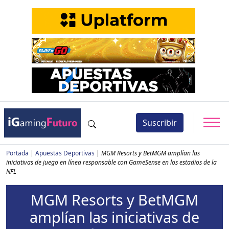
Suscribir
Portada
|
Apuestas Deportivas
|
MGM Resorts y BetMGM amplían las
iniciativas de juego en línea responsable con GameSense en los estadios de la
NFL
MGM Resorts y BetMGM
amplían las iniciativas de