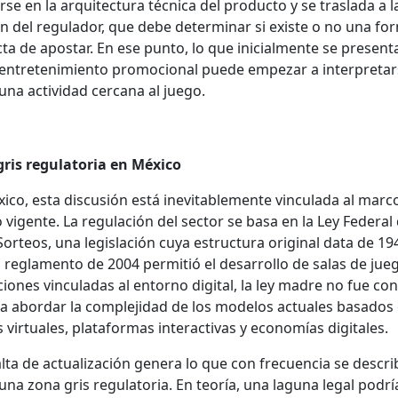
rse en la arqui­tec­tura téc­ni­ca del pro­duc­to y se trasla­da a l
ón del reg­u­lador, que debe deter­mi­nar si existe o no una for
c­ta de apos­tar. En ese pun­to, lo que ini­cial­mente se pre­sen­t
ntreten­imien­to pro­mo­cional puede empezar a inter­pre­ta
na activi­dad cer­cana al juego.
is reg­u­la­to­ria en Méx­i­co
i­co, esta dis­cusión está inevitable­mente vin­cu­la­da al mar­c
o vigente. La reg­u­lación del sec­tor se basa en la Ley Fed­er­al
or­te­os, una leg­is­lación cuya estruc­tura orig­i­nal data de 19
l reglamen­to de 2004 per­mi­tió el desar­rol­lo de salas de jue
iones vin­cu­ladas al entorno dig­i­tal, la ley madre no fue con­
a abor­dar la com­ple­ji­dad de los mod­e­los actuales basa­dos
 vir­tuales, platafor­mas inter­ac­ti­vas y economías dig­i­tales.
l­ta de actu­al­ización gen­era lo que con fre­cuen­cia se descr
na zona gris reg­u­la­to­ria. En teoría, una lagu­na legal podrí