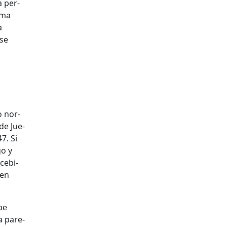
a per­
­ma
a
rse
o nor­
 de Jue­
47. Si
go y
ce­bi­
 en
ibe
a pare­