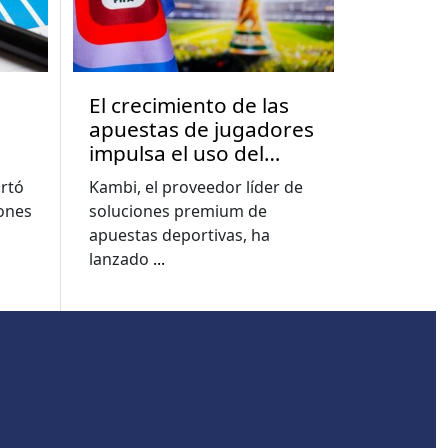
El crecimiento de las
apuestas de jugadores
impulsa el uso del
a
constructor de
rtó
Kambi, el proveedor líder de
apuestas a nuevos
lones
soluciones premium de
e
niveles, muestra el
apuestas deportivas, ha
informe de la Copa del
lanzado
...
Mundo de Kambi