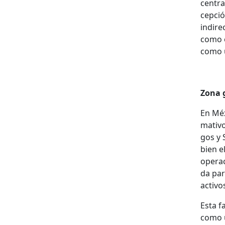
cen­tra
cep­ci
indi­re
como e
como u
Zona gr
En Méx­
ma­ti­v
gos y S
bien e
opera­c
da par
activos
Esta fa
como u