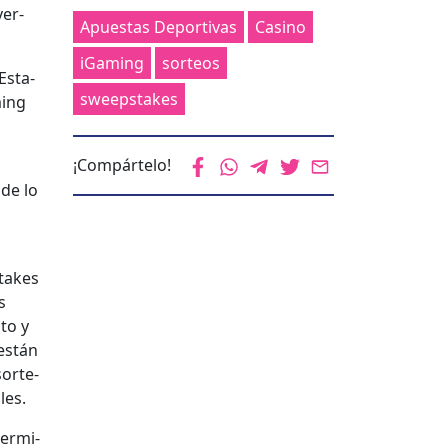
ver­
Apuestas Deportivas
Casino
iGaming
sorteos
Esta­
sweepstakes
­ing
¡Compártelo!
 de lo
stakes
s
to y
 están
or­te­
les.
er­mi­