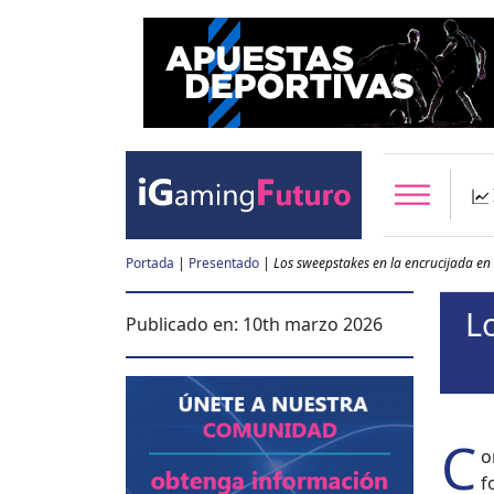
Portada
|
Presentado
|
Los sweepstakes en la encrucijada en
L
Publicado en:
10th marzo 2026
C
o
f