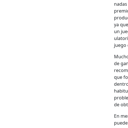
nadas 
pre­mi
pro­duc
ya que
un jue
u­la­to
juego 
Muchos
de gam
rec­om­
que fo
den­tr
habit­u
prob­l
de obt
En mer­
puede 