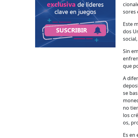
cional
sores 
Este mo
dos Un
social,
Sin em
enfren
que po
A difer
deposi
se bas
mon­ed
no tie
los cr
os, pr
Es en 