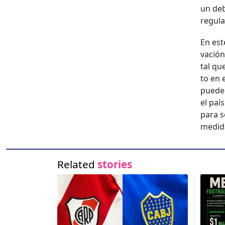
un deb
reg­u­l
En est
vación
tal qu
to en e
puede f
el paí
para s
medi­d
Related
stories