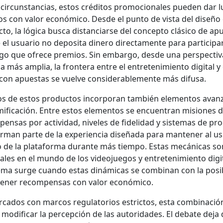
cir­cun­stan­cias, estos crédi­tos pro­mo­cionales pueden dar 
os con val­or económi­co. Des­de el pun­to de vista del dis­eño
­to, la lóg­i­ca bus­ca dis­tan­cia­rse del con­cep­to clási­co de apu
 el usuario no deposi­ta dinero direc­ta­mente para par­tic­i­pa
go que ofrece pre­mios. Sin embar­go, des­de una per­spec­ti­v
­ria más amplia, la fron­tera entre el entreten­imien­to dig­i­tal y 
con apues­tas se vuelve con­sid­er­able­mente más difusa.
 de estos pro­duc­tos incor­po­ran tam­bién ele­men­tos avan­
­i­fi­cación. Entre estos ele­men­tos se encuen­tran misiones d
pen­sas por activi­dad, nive­les de fidel­i­dad y sis­temas de pro­
r­man parte de la expe­ri­en­cia dis­eña­da para man­ten­er al u
o de la platafor­ma durante más tiem­po. Estas mecáni­cas so
ales en el mun­do de los video­jue­gos y entreten­imien­to dig­i­t
e­ma surge cuan­do estas dinámi­cas se com­bi­nan con la posi­bi
en­er rec­om­pen­sas con val­or económi­co.
ca­dos con mar­cos reg­u­la­to­rios estric­tos, esta com­bi­nació
mod­i­ficar la per­cep­ción de las autori­dades. El debate deja