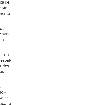
­ca del
están
umen­ta
 del
 oper­
ea,
os con
respal­
ri­dos
jos
el
g­i­
­vo es
lugar a