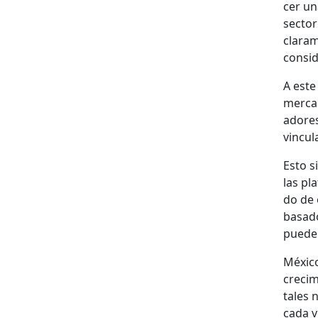
cer un
sec­to
clara­
con­sid
A este
mer­ca
adores
vin­cu­
Esto si
las pl
do de o
basa­d
pueden
Méx­i­
crec­im
tales n
cada v