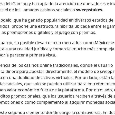
es del iGam­ing y ha cap­ta­do la aten­ción de oper­adores e in
es el de los lla­ma­dos casi­nos sociales o
sweep­stakes.
d­e­lo, que ha gana­do pop­u­lar­i­dad en diver­sos esta­dos de 
idos, pro­pone una estruc­tura híbri­da ubi­ca­da entre el gam
 las pro­mo­ciones dig­i­tales y el juego con pre­mios.
bar­go, su posi­ble desar­rol­lo en mer­ca­dos como Méx­i­co se
ta a una real­i­dad jurídi­ca y com­er­cial mucho más com­ple­ja
dría pare­cer a primera vista.
­en­cia de los casi­nos online tradi­cionales, donde el usuario
­ta dinero para apos­tar direc­ta­mente, el mod­e­lo de sweep­
a en una dual­i­dad de activos vir­tuales. Por un lado, están la
as sociales, que solo se pueden uti­lizar para entreten­imien­
nen val­or económi­co fuera de la platafor­ma. Por otro lado,
édi­tos pro­mo­cionales, que los usuar­ios reciben a través de s
o­mo­ciones o como com­ple­men­to al adquirir mon­edas socia
este segun­do ele­men­to donde surge la con­tro­ver­sia. En det