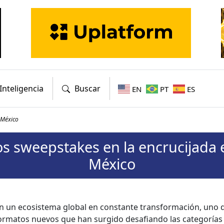
Inteligencia
Buscar
EN
PT
ES
 México
os sweepstakes en la encrucijada 
México
n un eco­sis­tema glob­al en con­stante trans­for­ma­ción, uno 
or­matos nuevos que han surgi­do desafian­do las cat­e­gorías 