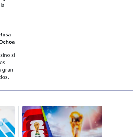
 la
Rosa
Ochoa
 sino si
dos
en gran
dos.