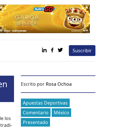
Suscribir
en
Escrito por
Rosa Ochoa
Categories
Apuestas Deportivas
Comentario
México
de los
Presentado
tradi­