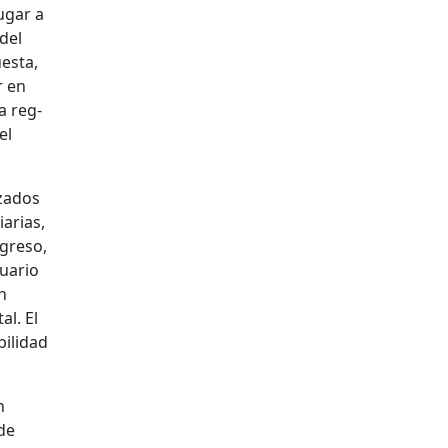
lugar a
 del
es­ta,
r en
a reg­
el
za­dos
iarias,
gre­so,
suario
n
al. El
l­i­dad
n
 de