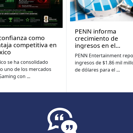
PENN informa
confianza como
crecimiento de
taja competitiva en
ingresos en el
xico
segundo trimestre 
PENN Entertainment repo
medida que las
co se ha consolidado
ingresos de $1.86 mil mil
pérdidas digitales s
o uno de los mercados
de dólares para el
...
reducen
iGaming con
...