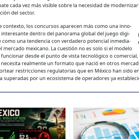
ate cada vez más vis­i­ble sobre la necesi­dad de mod­ern­izar
ación del sec­tor.
e con­tex­to, los con­cur­sos apare­cen más como una inno­
 intere­sante den­tro del panora­ma glob­al del juego dig­i­
e como una ten­den­cia con ver­dadero poten­cial inmedi­a­
l mer­ca­do mex­i­cano. La cuestión no es solo si el mod­e­lo
un­cionar des­de el pun­to de vista tec­nológi­co o com­er­cial,
s nece­si­ta real­mente un for­ma­to que nació en otros mer­ca­
ortear restric­ciones reg­u­la­to­rias que en Méx­i­co han sido 
a super­adas por un eco­sis­tema de oper­adores ya estable­ci­