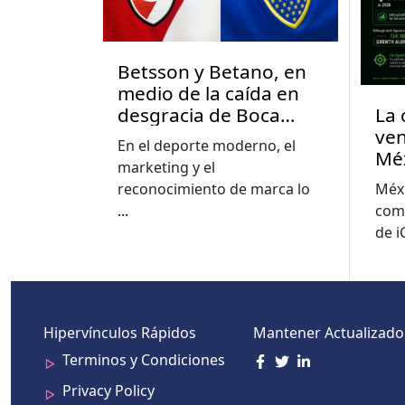
Betsson y Betano, en
medio de la caída en
La 
desgracia de Boca
ven
Juniors y River Plate en
En el deporte moderno, el
Mé
Argentina
marketing y el
Méxi
reconocimiento de marca lo
com
...
de 
Hipervínculos Rápidos
Mantener Actualizado
Terminos y Condiciones
Privacy Policy