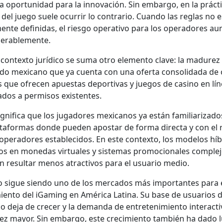
a opor­tu­nidad para la inno­vación. Sin embar­go, en la prác­ti
r del juego suele ocur­rir lo con­trario. Cuan­do las reglas no 
mente definidas, el ries­go oper­a­ti­vo para los oper­adores a
­er­able­mente.
 con­tex­to jurídi­co se suma otro ele­men­to clave: la madurez
­do mex­i­cano que ya cuen­ta con una ofer­ta con­sol­i­da­da de
 que ofre­cen apues­tas deporti­vas y jue­gos de casi­no en lín
la­dos a per­misos exis­tentes.
g­nifi­ca que los jugadores mex­i­canos ya están famil­iar­iza­d
atafor­mas donde pueden apos­tar de for­ma direc­ta y con el 
per­adores estable­ci­dos. En este con­tex­to, los mod­e­los híb
os en mon­edas vir­tuales y sis­temas pro­mo­cionales com­ple­
 resul­tar menos atrac­tivos para el usuario medio.
co sigue sien­do uno de los mer­ca­dos más impor­tantes para 
ien­to del iGam­ing en Améri­ca Lati­na. Su base de usuar­ios di
o deja de cre­cer y la deman­da de entreten­imien­to inter­ac­ti
ez may­or. Sin embar­go, este crec­imien­to tam­bién ha dado 