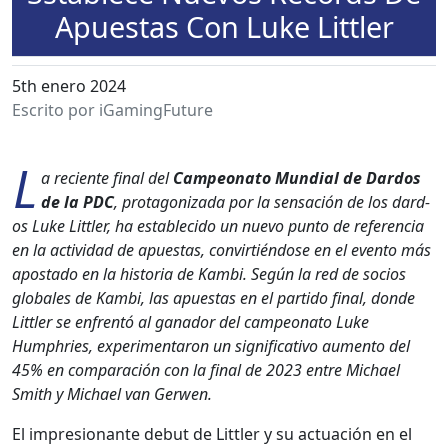
Apuestas Con Luke Littler
5th enero 2024
Escrito por iGamingFuture
L
a reciente final del
Campe­ona­to Mundi­al de Dar­d­os
de la PDC
, pro­tag­on­i­za­da por la sen­sación de los dar­d­
os Luke Lit­tler, ha estable­ci­do un nue­vo pun­to de ref­er­en­cia
en la activi­dad de apues­tas, con­vir­tién­dose en el even­to más
apos­ta­do en la his­to­ria de Kam­bi. Según la red de socios
glob­ales de Kam­bi, las apues­tas en el par­tido final, donde
Lit­tler se enfren­tó al ganador del campe­ona­to Luke
Humphries, exper­i­men­ta­ron un sig­ni­fica­ti­vo aumen­to del
45% en com­para­ción con la final de 2023 entre Michael
Smith y Michael van Ger­wen.
El impre­sio­n­ante debut de Lit­tler y su actuación en el