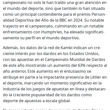
campe­ona­to no solo le han traí­do una gran aten­ción en
el mun­do del deporte, sino que tam­bién lo han situ­a­do
como un prin­ci­pal con­ten­di­ente para el pre­mio Per­son­
al­i­dad Deporti­va del Año de la BBC en 2024. Su notable
trayec­to en el campe­ona­to, cul­mi­nan­do en un notable
enfrentamien­to con Humphries, ha ele­va­do sig­ni­fica­ti­
va­mente su per­fil en el mun­do deporti­vo.
Además, los datos de la red de Kam­bi indi­can un cre­
ciente interés por los dar­d­os en los Esta­dos Unidos,
con las apues­tas en el Campe­ona­to Mundi­al de Dar­d­os
de este año mostran­do un aumen­to del 63% respec­to al
año ante­ri­or. Este aumen­to en el entu­si­as­mo se
atribuye en parte a la impac­tante pres­en­cia de Lit­tler en
el deporte, mar­can­do un momen­to sig­ni­fica­ti­vo en la
indus­tria de los jue­gos de apues­tas en línea y desta­can­
do la cre­ciente pop­u­lar­i­dad de los dar­d­os como
deporte de apues­tas a escala glob­al.