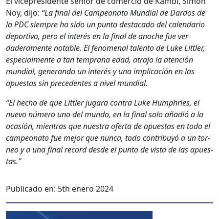
El vicepres­i­dente senior de com­er­cio de Kam­bi, Simon
Noy, dijo:
“La final del Campe­ona­to Mundi­al de Dar­d­os de
la PDC siem­pre ha sido un pun­to desta­ca­do del cal­en­dario
deporti­vo, pero el interés en la final de anoche fue ver­
dadera­mente notable. El fenom­e­nal tal­en­to de Luke Lit­tler,
espe­cial­mente a tan tem­prana edad, atra­jo la aten­ción
mundi­al, generan­do un interés y una impli­cación en las
apues­tas sin prece­dentes a niv­el mundi­al.
“El hecho de que Lit­tler jugara con­tra Luke Humphries, el
nue­vo número uno del mun­do, en la final solo añadió a la
ocasión, mien­tras que nues­tra ofer­ta de apues­tas en todo el
campe­ona­to fue mejor que nun­ca, todo con­tribuyó a un tor­
neo y a una final record des­de el pun­to de vista de las apues­
tas.”
Publicado en:
5th enero 2024