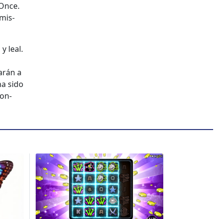
 Once.
 mis­
y leal.
darán a
ha sido
con­