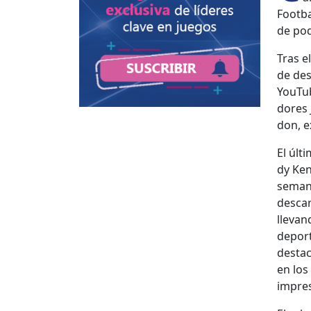
Foot­ba
de pod
Tras el
de des
YouTub
dores 
don, ex
El últi
dy Ken
sem­an
descar
lle­van
deporti
desta­
en los
impre­