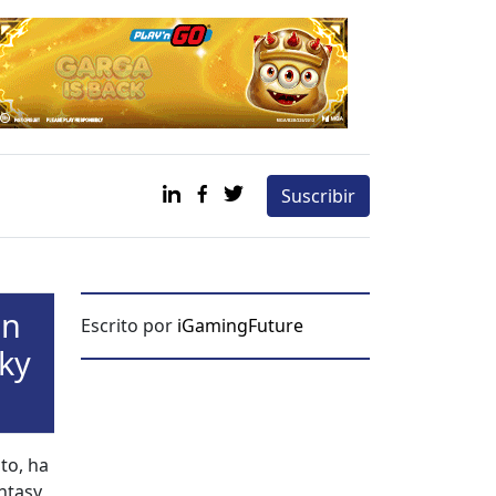
Suscribir
ón
Escrito por
iGamingFuture
Sky
to, ha
­ta­sy