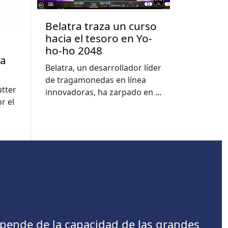
Belatra traza un curso
hacia el tesoro en Yo-
ho-ho 2048
la
Belatra, un desarrollador líder
de tragamonedas en línea
utter
innovadoras, ha zarpado en
...
r el
depende de la capacidad de las grandes