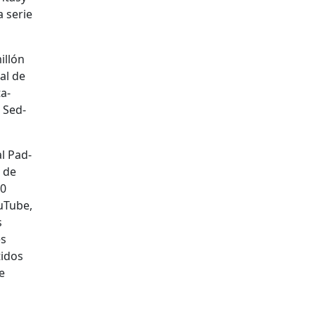
a serie
il­lón
nal de
ta­
h Sed­
al Pad­
n de
00
ouTube,
s
es
tidos
e