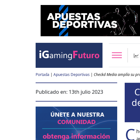
Portada
|
Apuestas Deportivas
|
Checkd Media amplía su pro
C
Publicado en:
13th julio 2023
de
C
h
a