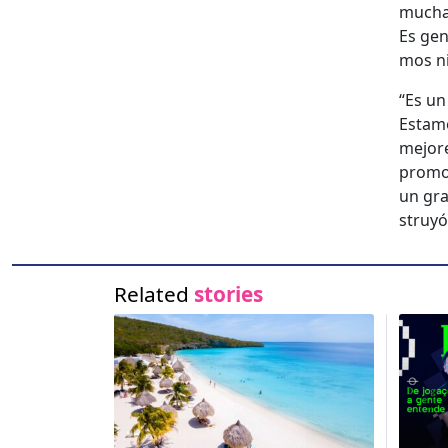
muchas
Es gen
mos ni
“Es un
Esta­m
mejores
pro­mo
un gra
struyó
Related
stories