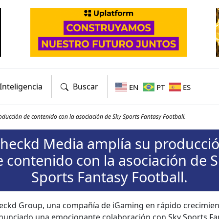
Inteligencia
Buscar
EN
PT
ES
ducción de contenido con la asociación de Sky Sports Fantasy Football.
heckd Media amplía su producci
 contenido con la asociación de 
Sports Fantasy Football.
eckd Group, una com­pañía de iGam­ing en rápi­do crec­imien­
nun­ci­a­do una emo­cio­nante colab­o­ración con Sky Sports Fan