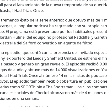
ll para el lan­za­mien­to de la nue­va tem­po­ra­da de su queri­d
­casts, I Had Tri­als Once.
 tremen­do éxi­to de la serie ante­ri­or, que obtu­vo más de 1 m
car­gas, el pop­u­lar pod­cast ha regre­sa­do con su pro­pio ca
e. El pro­gra­ma está pre­sen­ta­do por los habit­uales pre­sen­
Jor­dan Hulme, del equipo no pro­fe­sion­al Rad­cliffe, y Garet
 estrel­la del Sal­ford con­ver­tido en agente de fút­bol.
­mo episo­dio, que con­tó con la pres­en­cia del invi­ta­do espe­ci
­ny, ex portero del Leeds y Sheffield Unit­ed, se estrenó el fi
a pasa­do y gen­eró un gran revue­lo. El episo­dio recibió 9.0
­gas de audio y obtu­vo más de 14.000 visu­al­iza­ciones en Y
­do a I Had Tri­als Once al número 14 en las lis­tas de pod­cast
vos. El episo­dio tam­bién recibió cober­tu­ra en pub­li­ca­cion
cadas como SPORT­bible y The Sports­man. Los clips com­par­
 canales sociales de Checkd alcan­zaron más de 4 mil­lones d
siones en una sem­ana.