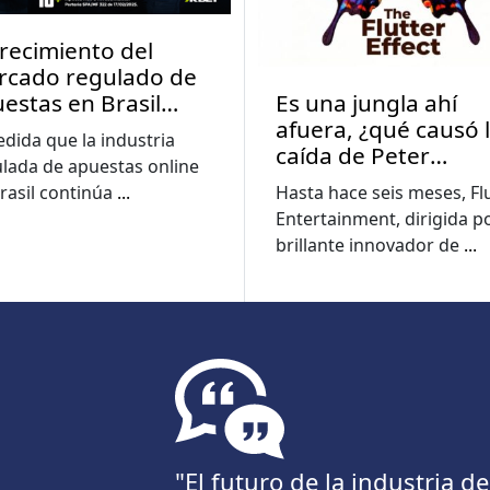
crecimiento del
rcado regulado de
estas en Brasil
Es una jungla ahí
pulsa una mayor
afuera, ¿qué causó 
dida que la industria
cación sobre las
caída de Peter
lada de apuestas online
tas
Jackson?
rasil continúa
...
Hasta hace seis meses, Fl
Entertainment, dirigida po
brillante innovador de
...
"El futuro de la industria 