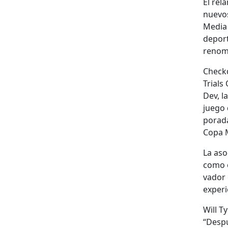
El rel
nuevos
Media 
deport
renom­
Checkd
Tri­al
Dev, la
juego 
po­rada
Copa M
La aso
como ob
vador 
expe­ri
Will T
“Despu