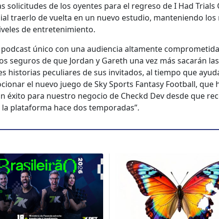
 solic­i­tudes de los oyentes para el regre­so de I Had Tri­als
ial traer­lo de vuelta en un nue­vo estu­dio, man­te­nien­do los
ve­les de entreten­imien­to.
 pod­cast úni­co con una audi­en­cia alta­mente com­pro­meti­da 
os seguros de que Jor­dan y Gareth una vez más sacarán las
 his­to­rias pecu­liares de sus invi­ta­dos, al tiem­po que ayu­
­cionar el nue­vo juego de Sky Sports Fan­ta­sy Foot­ball, que 
n éxi­to para nue­stro nego­cio de Checkd Dev des­de que re
 la platafor­ma hace dos tem­po­radas”.