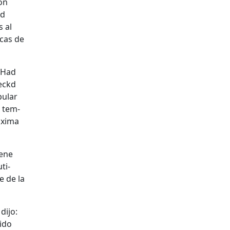
con
kd
s al
­cas de
 Had
heckd
u­lar
s tem­
x­i­ma
iene
ti­
e de la
dijo:
bido