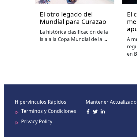
El otro legado del
El 
Mundial para Curazao
me
apu
La histórica clasificación de la
im
isla a la Copa Mundial de la
...
A me
edu
regu
cuo
en B
Hipervínculos Rápidos
Mantener Actualizado
Terminos y Condiciones
Privacy Policy