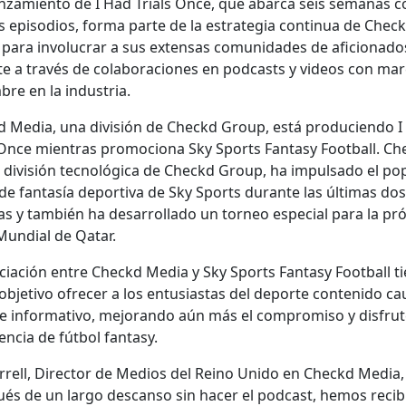
an­za­mien­to de I Had Tri­als Once, que abar­ca seis sem­anas 
 episo­dios, for­ma parte de la estrate­gia con­tin­ua de Chec
para involu­crar a sus exten­sas comu­nidades de afi­ciona­do
e a través de colab­o­ra­ciones en pod­casts y videos con mar
bre en la indus­tria.
 Media, una división de Checkd Group, está pro­ducien­do I
s Once mien­tras pro­mo­ciona Sky Sports Fan­ta­sy Foot­ball. C
 división tec­nológ­i­ca de Checkd Group, ha impul­sa­do el pop­
de fan­tasía deporti­va de Sky Sports durante las últi­mas do
s y tam­bién ha desar­rol­la­do un tor­neo espe­cial para la pró
undi­al de Qatar.
­ciación entre Checkd Media y Sky Sports Fan­ta­sy Foot­ball t
je­ti­vo ofre­cer a los entu­si­as­tas del deporte con­tenido cau­
e infor­ma­ti­vo, mejo­ran­do aún más el com­pro­miso y dis­frut
­en­cia de fút­bol fan­ta­sy.
yrrell, Direc­tor de Medios del Reino Unido en Checkd Media, 
és de un largo des­can­so sin hac­er el pod­cast, hemos reci