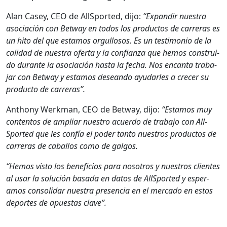
Alan Casey, CEO de All­Sport­ed, dijo:
“Expandir nues­tra
aso­ciación con Bet­way en todos los pro­duc­tos de car­reras es
un hito del que esta­mos orgul­losos. Es un tes­ti­mo­nio de la
cal­i­dad de nues­tra ofer­ta y la con­fi­an­za que hemos con­stru­i­
do durante la aso­ciación has­ta la fecha. Nos encan­ta tra­ba­
jar con Bet­way y esta­mos dese­an­do ayu­dar­les a cre­cer su
pro­duc­to de car­reras”.
Antho­ny Werk­man, CEO de Bet­way, dijo:
“Esta­mos muy
con­tentos de ampli­ar nue­stro acuer­do de tra­ba­jo con All­
Sport­ed que les con­fía el poder tan­to nue­stros pro­duc­tos de
car­reras de cabal­los como de gal­gos.
“Hemos vis­to los ben­efi­cios para nosotros y nue­stros clientes
al usar la solu­ción basa­da en datos de All­Sport­ed y esper­
amos con­sol­i­dar nues­tra pres­en­cia en el mer­ca­do en estos
deportes de apues­tas clave”.