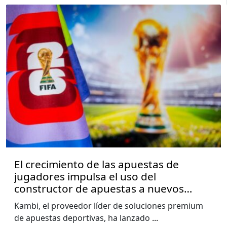
El crecimiento de las apuestas de
jugadores impulsa el uso del
constructor de apuestas a nuevos
niveles, muestra el informe de la Copa
Kambi, el proveedor líder de soluciones premium
del Mundo de Kambi
de apuestas deportivas, ha lanzado
...