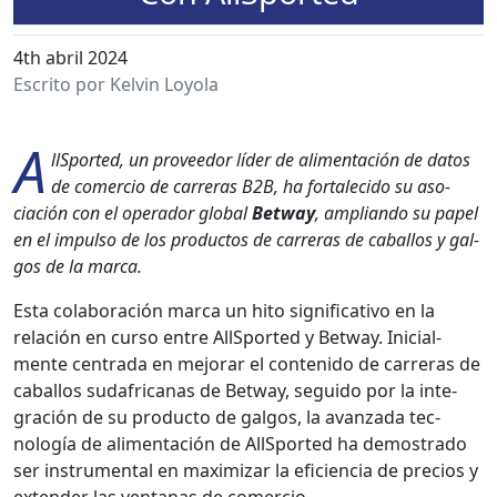
4th abril 2024
Escrito por Kelvin Loyola
A
ll­Sport­ed, un provee­dor líder de ali­mentación de datos
de com­er­cio de car­reras B2B, ha for­t­ale­ci­do su aso­
ciación con el oper­ador glob­al
Bet­way
, amplian­do su papel
en el impul­so de los pro­duc­tos de car­reras de cabal­los y gal­
gos de la mar­ca.
Esta colab­o­ración mar­ca un hito sig­ni­fica­ti­vo en la
relación en cur­so entre All­Sport­ed y Bet­way. Ini­cial­
mente cen­tra­da en mejo­rar el con­tenido de car­reras de
cabal­los sudafricanas de Bet­way, segui­do por la inte­
gración de su pro­duc­to de gal­gos, la avan­za­da tec­
nología de ali­mentación de All­Sport­ed ha demostra­do
ser instru­men­tal en max­i­mizar la efi­cien­cia de pre­cios y
exten­der las ven­tanas de com­er­cio.