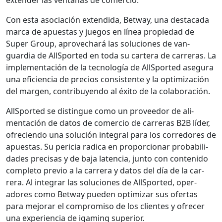
Con esta aso­ciación exten­di­da, Bet­way, una desta­ca­da
mar­ca de apues­tas y jue­gos en línea propiedad de
Super Group, aprovechará las solu­ciones de van­
guardia de All­Sport­ed en toda su cartera de car­reras. La
imple­mentación de la tec­nología de All­Sport­ed ase­gu­ra
una efi­cien­cia de pre­cios con­sis­tente y la opti­mización
del mar­gen, con­tribuyen­do al éxi­to de la colab­o­ración.
All­Sport­ed se dis­tingue como un provee­dor de ali­
mentación de datos de com­er­cio de car­reras B2B líder,
ofre­cien­do una solu­ción inte­gral para los corre­dores de
apues­tas. Su peri­cia rad­i­ca en pro­por­cionar prob­a­bil­i­
dades pre­cisas y de baja laten­cia, jun­to con con­tenido
com­ple­to pre­vio a la car­rera y datos del día de la car­
rera. Al inte­grar las solu­ciones de All­Sport­ed, oper­
adores como Bet­way pueden opti­mizar sus ofer­tas
para mejo­rar el com­pro­miso de los clientes y ofre­cer
una expe­ri­en­cia de igam­ing supe­ri­or.