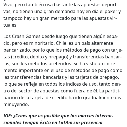
Vivo, pero tam­bién usa bas­tante las apues­tas deporti­
vas, no tienen una gran deman­da hoy en día el pok­er y
tam­poco hay un gran mer­ca­do para las apues­tas vir­
tuales.
Los Crash Games des­de luego que tienen algún espa­
cio, pero es minori­tario. Chile, es un país alta­mente
ban­car­iza­do, por lo que los méto­dos de pago con tar­je­
tas (crédi­to, débito y prepa­go) y trans­fer­en­cias ban­car­
ias, son los méto­dos preferi­dos. Se ha vis­to un incre­
men­to impor­tante en el uso de méto­dos de pago como
las trans­fer­en­cias ban­car­ias y las tar­je­tas de prepa­go,
lo que se refle­ja en todos los índices de uso, tan­to den­
tro del sec­tor de apues­tas como fuera de él. La par­tic­i­
pación de la tar­je­ta de crédi­to ha ido grad­ual­mente dis­
min­uyen­do.
IGF: ¿Crees que es posi­ble que las mar­cas inter­na­
cionales ten­gan éxi­to en LatAm sin pres­en­cia