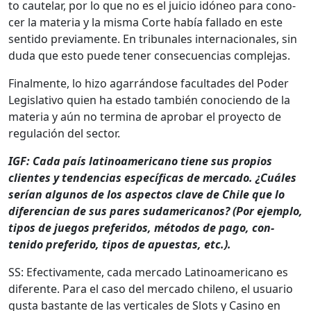
to caute­lar, por lo que no es el juicio idó­neo para cono­
cer la mate­ria y la mis­ma Corte había fal­la­do en este
sen­ti­do pre­vi­a­mente. En tri­bunales inter­na­cionales, sin
duda que esto puede ten­er con­se­cuen­cias com­ple­jas.
Final­mente, lo hizo agar­rán­dose fac­ul­tades del Poder
Leg­isla­ti­vo quien ha esta­do tam­bién cono­cien­do de la
mate­ria y aún no ter­mi­na de apro­bar el proyec­to de
reg­u­lación del sec­tor.
IGF: Cada país lati­noamer­i­cano tiene sus pro­pios
clientes y ten­den­cias especí­fi­cas de mer­ca­do. ¿Cuáles
serían algunos de los aspec­tos clave de Chile que lo
difer­en­cian de sus pares sudamer­i­canos? (Por ejem­p­lo,
tipos de jue­gos preferi­dos, méto­dos de pago, con­
tenido preferi­do, tipos de apues­tas, etc.).
SS: Efec­ti­va­mente, cada mer­ca­do Lati­noamer­i­cano es
difer­ente. Para el caso del mer­ca­do chileno, el usuario
gus­ta bas­tante de las ver­ti­cales de Slots y Casi­no en