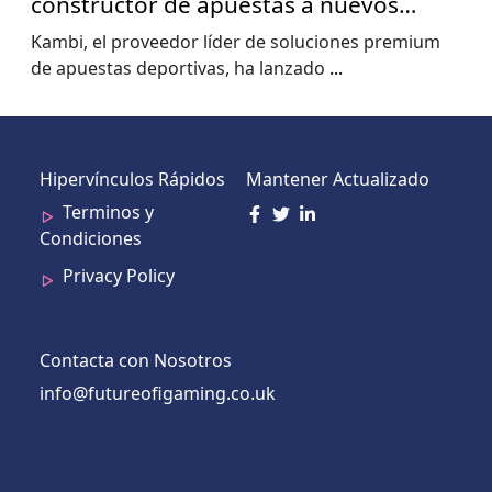
constructor de apuestas a nuevos
niveles, muestra el informe de la Copa
Kambi, el proveedor líder de soluciones premium
del Mundo de Kambi
de apuestas deportivas, ha lanzado
...
Hipervínculos Rápidos
Mantener Actualizado
Terminos y
Condiciones
Privacy Policy
Contacta con Nosotros
info@futureofigaming.co.uk