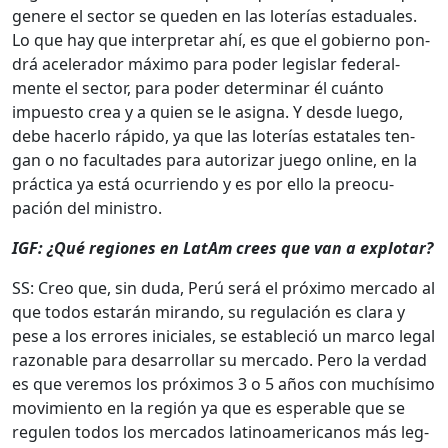
genere el sec­tor se que­den en las loterías estad­uales.
Lo que hay que inter­pre­tar ahí, es que el gob­ier­no pon­
drá acel­er­ador máx­i­mo para poder leg­is­lar fed­eral­
mente el sec­tor, para poder deter­mi­nar él cuán­to
impuesto crea y a quien se le asigna. Y des­de luego,
debe hac­er­lo rápi­do, ya que las loterías estatales ten­
gan o no fac­ul­tades para autor­izar juego online, en la
prác­ti­ca ya está ocur­rien­do y es por ello la pre­ocu­
pación del min­istro.
IGF: ¿Qué regiones en LatAm crees que van a explotar?
SS: Creo que, sin duda, Perú será el próx­i­mo mer­ca­do al
que todos estarán miran­do, su reg­u­lación es clara y
pese a los errores ini­ciales, se estable­ció un mar­co legal
razon­able para desar­rol­lar su mer­ca­do. Pero la ver­dad
es que ver­e­mos los próx­i­mos 3 o 5 años con muchísi­mo
movimien­to en la región ya que es esper­a­ble que se
reg­ulen todos los mer­ca­dos lati­noamer­i­canos más leg­