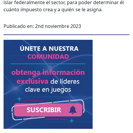
is­lar fed­eral­mente el sec­tor, para poder deter­mi­nar él
cuán­to impuesto crea y a quién se le asigna.
Publicado en:
2nd noviembre 2023