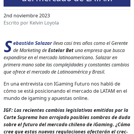
2nd noviembre 2023
Escrito por Kelvin Loyola
S
ebastián Salazar
lle­va casi tres años como el Ger­ente
de Mar­ket­ing de
Este­lar Bet
una empre­sa que bus­ca
expandirse en el mer­ca­do lati­noamer­i­cano. Salazar en
primera mano sabe las com­ple­ji­dades y con­stantes cam­bios
que ofrece el mer­ca­do de Lati­noaméri­ca y Brasil.
En una entre­vista con IGam­ing Futuro nos habló de
cómo se está posi­cio­nan­do el mer­ca­do de LATAM en el
mun­do de igam­ing y apues­tas online.
IGF: Los recientes cam­bios leg­isla­tivos emi­ti­dos por la
Corte Supre­ma han arro­ja­do posi­bles som­bras de duda
sobre el futuro del mer­ca­do chileno de iGam­ing. ¿Cómo
cree que estas nuevas reg­u­la­ciones afec­tarán el crec­