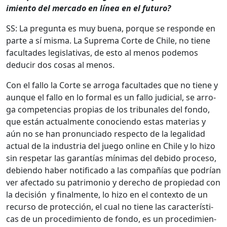
imien­to del mer­ca­do en línea en el futuro?
SS: La pre­gun­ta es muy bue­na, porque se responde en
parte a sí mis­ma. La Supre­ma Corte de Chile, no tiene
fac­ul­tades leg­isla­ti­vas, de esto al menos podemos
deducir dos cosas al menos.
Con el fal­lo la Corte se arro­ga fac­ul­tades que no tiene y
aunque el fal­lo en lo for­mal es un fal­lo judi­cial, se arro­
ga com­pe­ten­cias propias de los tri­bunales del fon­do,
que están actual­mente cono­cien­do estas mate­rias y
aún no se han pro­nun­ci­a­do respec­to de la legal­i­dad
actu­al de la indus­tria del juego online en Chile y lo hizo
sin respetar las garan­tías mín­i­mas del debido pro­ce­so,
debi­en­do haber noti­fi­ca­do a las com­pañías que podrían
ver afec­ta­do su pat­ri­mo­nio y dere­cho de propiedad con
la decisión y final­mente, lo hizo en el con­tex­to de un
recur­so de pro­tec­ción, el cual no tiene las car­ac­terís­ti­
cas de un pro­ced­imien­to de fon­do, es un pro­ced­imien­