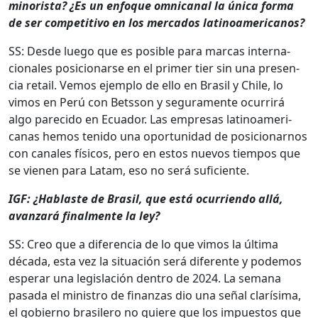
minorista? ¿Es un enfoque omni­canal la úni­ca for­ma
de ser com­pet­i­ti­vo en los mer­ca­dos lati­noamer­i­canos?
SS: Des­de luego que es posi­ble para mar­cas inter­na­
cionales posi­cionarse en el primer tier sin una pres­en­
cia retail. Vemos ejem­p­lo de ello en Brasil y Chile, lo
vimos en Perú con Bets­son y segu­ra­mente ocur­rirá
algo pare­ci­do en Ecuador. Las empre­sas lati­noamer­i­
canas hemos tenido una opor­tu­nidad de posi­cionarnos
con canales físi­cos, pero en estos nuevos tiem­pos que
se vienen para Latam, eso no será sufi­ciente.
IGF: ¿Hablaste de Brasil, que está ocur­rien­do allá,
avan­zará final­mente la ley?
SS: Creo que a difer­en­cia de lo que vimos la últi­ma
déca­da, esta vez la situación será difer­ente y podemos
esper­ar una leg­is­lación den­tro de 2024. La sem­ana
pasa­da el min­istro de finan­zas dio una señal clarísi­ma,
el gob­ier­no brasilero no quiere que los impuestos que