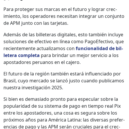
Para pro­te­ger sus mar­cas en el futuro y lograr crec­
imien­to, los oper­adores nece­si­tan inte­grar un con­jun­to
de APM jun­to con las tar­je­tas.
Además de las bil­leteras dig­i­tales, esto tam­bién incluye
solu­ciones de efec­ti­vo en línea como PagoE­fec­ti­vo, que
recien­te­mente actu­al­izamos con
fun­cional­i­dad de bil­
letera com­ple­ta
para brindar un mejor ser­vi­cio a los
apos­ta­dores peru­anos en el cajero.
El futuro de la región tam­bién estará influ­en­ci­a­do por
Brasil, cuyo mer­ca­do se lanzó jus­to cuan­do pub­li­camos
nues­tra inves­ti­gación 2025.
Si bien es demasi­a­do pron­to para espec­u­lar sobre la
pop­u­lar­i­dad de su sis­tema de pago en tiem­po real Pix
entre los apos­ta­dores, una cosa es segu­ra sobre los
próx­i­mos años para Améri­ca Lati­na: las diver­sas pref­er­
en­cias de pago y las APM serán cru­ciales para el crec­