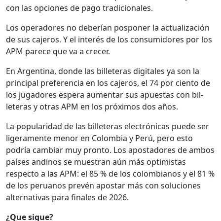
con las opciones de pago tradi­cionales.
Los oper­adores no deberían pospon­er la actu­al­ización
de sus cajeros. Y el interés de los con­sum­i­dores por los
APM parece que va a cre­cer.
En Argenti­na, donde las bil­leteras dig­i­tales ya son la
prin­ci­pal pref­er­en­cia en los cajeros, el 74 por cien­to de
los jugadores espera aumen­tar sus apues­tas con bil­
leteras y otras APM en los próx­i­mos dos años.
La pop­u­lar­i­dad de las bil­leteras elec­tróni­cas puede ser
lig­era­mente menor en Colom­bia y Perú, pero esto
podría cam­biar muy pron­to. Los apos­ta­dores de ambos
país­es andi­nos se mues­tran aún más opti­mis­tas
respec­to a las APM: el 85 % de los colom­bianos y el 81 %
de los peru­anos pre­vén apos­tar más con solu­ciones
alter­na­ti­vas para finales de 2026.
¿Que sigue?