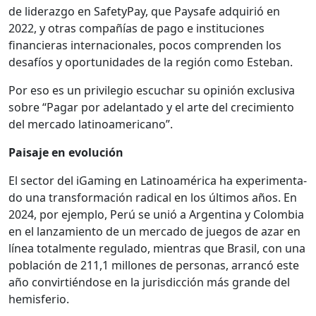
de lid­er­az­go en Safe­ty­Pay, que Paysafe adquir­ió en
2022, y otras com­pañías de pago e insti­tu­ciones
financieras inter­na­cionales, pocos com­pren­den los
desafíos y opor­tu­nidades de la región como Este­ban.
Por eso es un priv­i­le­gio escuchar su opinión exclu­si­va
sobre “Pagar por ade­lan­ta­do y el arte del crec­imien­to
del mer­ca­do lati­noamer­i­cano”.
Paisaje en evolu­ción
El sec­tor del iGam­ing en Lati­noaméri­ca ha exper­i­men­ta­
do una trans­for­ma­ción rad­i­cal en los últi­mos años. En
2024, por ejem­p­lo, Perú se unió a Argenti­na y Colom­bia
en el lan­za­mien­to de un mer­ca­do de jue­gos de azar en
línea total­mente reg­u­la­do, mien­tras que Brasil, con una
población de 211,1 mil­lones de per­sonas, arrancó este
año con­vir­tién­dose en la juris­dic­ción más grande del
hem­is­fe­rio.