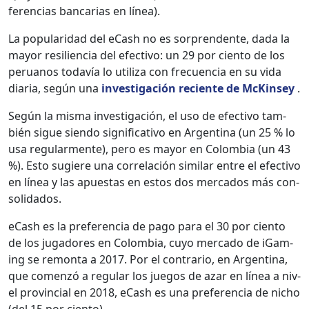
fer­en­cias ban­car­ias en línea).
La pop­u­lar­i­dad del eCash no es sor­pren­dente, dada la
may­or resilien­cia del efec­ti­vo: un 29 por cien­to de los
peru­anos todavía lo uti­liza con fre­cuen­cia en su vida
diaria, según una
inves­ti­gación reciente de McK­in­sey
.
Según la mis­ma inves­ti­gación, el uso de efec­ti­vo tam­
bién sigue sien­do sig­ni­fica­ti­vo en Argenti­na (un 25 % lo
usa reg­u­lar­mente), pero es may­or en Colom­bia (un 43
%). Esto sug­iere una cor­relación sim­i­lar entre el efec­ti­vo
en línea y las apues­tas en estos dos mer­ca­dos más con­
sol­i­da­dos.
eCash es la pref­er­en­cia de pago para el 30 por cien­to
de los jugadores en Colom­bia, cuyo mer­ca­do de iGam­
ing se remon­ta a 2017. Por el con­trario, en Argenti­na,
que comen­zó a reg­u­lar los jue­gos de azar en línea a niv­
el provin­cial en 2018, eCash es una pref­er­en­cia de nicho
(del 15 por cien­to).