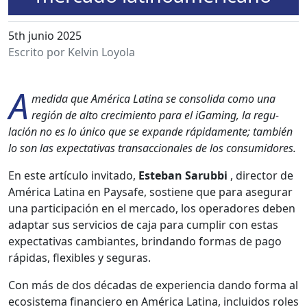
5th junio 2025
Escrito por Kelvin Loyola
A
me­di­da que Améri­ca Lati­na se con­sol­i­da como una
región de alto crec­imien­to para el iGam­ing, la reg­u­
lación no es lo úni­co que se expande ráp­i­da­mente; tam­bién
lo son las expec­ta­ti­vas transac­cionales de los con­sum­i­dores.
En este artícu­lo invi­ta­do,
Este­ban Sarub­bi
, direc­tor de
Améri­ca Lati­na en Paysafe, sostiene que para ase­gu­rar
una par­tic­i­pación en el mer­ca­do, los oper­adores deben
adap­tar sus ser­vi­cios de caja para cumplir con estas
expec­ta­ti­vas cam­biantes, brin­dan­do for­mas de pago
ráp­i­das, flex­i­bles y seguras.
Con más de dos décadas de expe­ri­en­cia dan­do for­ma al
eco­sis­tema financiero en Améri­ca Lati­na, inclu­i­dos roles