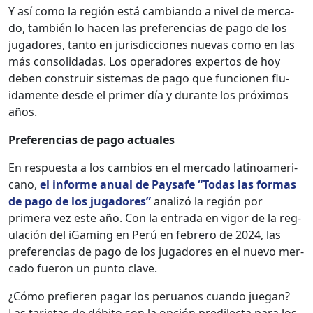
Y así como la región está cam­bian­do a niv­el de mer­ca­
do, tam­bién lo hacen las pref­er­en­cias de pago de los
jugadores, tan­to en juris­dic­ciones nuevas como en las
más con­sol­i­dadas. Los oper­adores exper­tos de hoy
deben con­stru­ir sis­temas de pago que fun­cio­nen flu­
ida­mente des­de el primer día y durante los próx­i­mos
años.
Pref­er­en­cias de pago actuales
En respues­ta a los cam­bios en el mer­ca­do lati­noamer­i­
cano,
el informe anu­al de Paysafe “Todas las for­mas
de pago de los jugadores”
anal­izó la región por
primera vez este año. Con la entra­da en vig­or de la reg­
u­lación del iGam­ing en Perú en febrero de 2024, las
pref­er­en­cias de pago de los jugadores en el nue­vo mer­
ca­do fueron un pun­to clave.
¿Cómo pre­fieren pagar los peru­anos cuan­do jue­gan?
Las tar­je­tas de débito son la opción predilec­ta para los