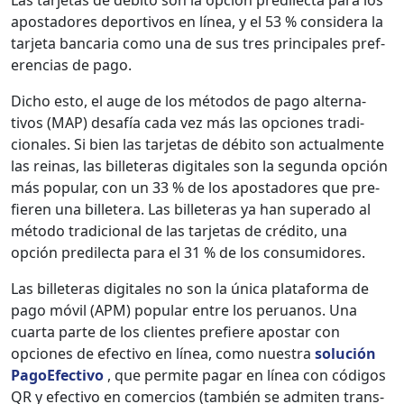
apos­ta­dores deportivos en línea, y el 53 % con­sid­era la
tar­je­ta ban­car­ia como una de sus tres prin­ci­pales pref­
er­en­cias de pago.
Dicho esto, el auge de los méto­dos de pago alter­na­
tivos (MAP) desafía cada vez más las opciones tradi­
cionales. Si bien las tar­je­tas de débito son actual­mente
las reinas, las bil­leteras dig­i­tales son la segun­da opción
más pop­u­lar, con un 33 % de los apos­ta­dores que pre­
fieren una bil­letera. Las bil­leteras ya han super­a­do al
méto­do tradi­cional de las tar­je­tas de crédi­to, una
opción predilec­ta para el 31 % de los con­sum­i­dores.
Las bil­leteras dig­i­tales no son la úni­ca platafor­ma de
pago móvil (APM) pop­u­lar entre los peru­anos. Una
cuar­ta parte de los clientes pre­fiere apos­tar con
opciones de efec­ti­vo en línea, como nues­tra
solu­ción
PagoE­fec­ti­vo
, que per­mite pagar en línea con códi­gos
QR y efec­ti­vo en com­er­cios (tam­bién se admiten trans­