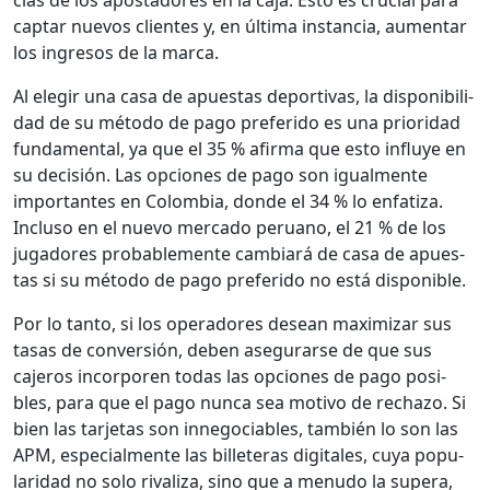
cap­tar nuevos clientes y, en últi­ma instan­cia, aumen­tar
los ingre­sos de la mar­ca.
Al ele­gir una casa de apues­tas deporti­vas, la disponi­bil­i­
dad de su méto­do de pago preferi­do es una pri­or­i­dad
fun­da­men­tal, ya que el 35 % afir­ma que esto influye en
su decisión. Las opciones de pago son igual­mente
impor­tantes en Colom­bia, donde el 34 % lo enfa­ti­za.
Inclu­so en el nue­vo mer­ca­do peru­ano, el 21 % de los
jugadores prob­a­ble­mente cam­biará de casa de apues­
tas si su méto­do de pago preferi­do no está disponible.
Por lo tan­to, si los oper­adores desean max­i­mizar sus
tasas de con­ver­sión, deben ase­gu­rarse de que sus
cajeros incor­poren todas las opciones de pago posi­
bles, para que el pago nun­ca sea moti­vo de rec­ha­zo. Si
bien las tar­je­tas son innego­cia­bles, tam­bién lo son las
APM, espe­cial­mente las bil­leteras dig­i­tales, cuya pop­u­
lar­i­dad no solo rival­iza, sino que a menudo la supera,