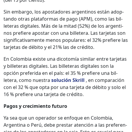
Sin embar­go, los apos­ta­dores argenti­nos están adop­
tan­do otras platafor­mas de pago (APM), como las bil­
leteras dig­i­tales. Más de la mitad (52%) de los argenti­
nos pre­fiere apos­tar con una bil­letera. Las tar­je­tas son
sig­ni­fica­ti­va­mente menos pop­u­lares: el 32% pre­fiere las
tar­je­tas de débito y el 21% las de crédi­to.
En Colom­bia existe una dico­tomía sim­i­lar entre tar­je­tas
y bil­leteras dig­i­tales. Las bil­leteras dig­i­tales son la
opción preferi­da en el país: el 35 % pre­fiere una bil­
letera, como nues­tra
solu­ción Skrill
, en com­para­ción
con el 32 % que opta por una tar­je­ta de débito y solo el
16 % pre­fiere una tar­je­ta de crédi­to.
Pagos y crec­imien­to futuro
Ya sea que un oper­ador se enfoque en Colom­bia,
Argenti­na o Perú, debe prestar aten­ción a las pref­er­en­
cias de los apos­ta­dores en la caja. Esto es cru­cial para