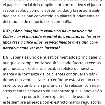
el papel esen­cial del cumplim­ien­to nor­ma­ti­vo y el juego
respon­s­able, y cómo la sosteni­bil­i­dad y la respon­s­abil­i­
dad social se han con­ver­tido en pilares fun­da­men­tales
del mod­e­lo de nego­cio de la com­pañía.
IGF: ¿Cómo imag­i­na la evolu­ción de la posi­ción de
Codere en el mer­ca­do español de apues­tas en los próx­
i­mos tres a cin­co años, espe­cial­mente ante una com­
pe­ten­cia cada vez más inten­sa?
DG:
España es uno de nue­stros mer­ca­dos prin­ci­pales y,
aunque la com­pe­ten­cia seguirá sien­do fuerte, creemos
que nues­tra expe­ri­en­cia local, la solidez de nues­tra
mar­ca y la con­fi­an­za de los clientes con­tin­uarán dán­
donos una ven­ta­ja. Nue­stro enfoque estará en un crec­
imien­to sostenible, en pro­fun­dizar la relación con nue­
stros clientes actuales y en garan­ti­zar que la inno­vación
—ya sea en pro­duc­to o en expe­ri­en­cia de usuario—
esté siem­pre alin­ea­da con el estric­to mar­co reg­u­la­to­rio