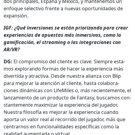
dos prin­ci­pales, España y Méx­i­co, y man­ten­emos un
enfoque selec­ti­vo frente a nuevas opor­tu­nidades de
expan­sión.
IGF: ¿Qué inver­siones se están pri­or­izan­do para crear
expe­ri­en­cias de apues­tas más inmer­si­vas, como la
gam­i­fi­cación, el stream­ing o las inte­gra­ciones con
AR/VR?
DG:
El com­pro­miso del cliente es clave. Siem­pre esta­
mos explo­ran­do for­mas de hac­er la expe­ri­en­cia más
diver­ti­da y atrac­ti­va. Des­de nues­tra alian­za con Blip
para mejo­rar la aten­ción al cliente, has­ta colab­o­ra­
ciones dinámi­cas con LifeMiles o, más recien­te­mente, el
lan­za­mien­to de un pro­duc­to de Fan­ta­sy, bus­camos con­
stan­te­mente max­i­mizar la expe­ri­en­cia del jugador.
Nues­tra filosofía es mejo­rar la expe­ri­en­cia cuan­do
apor­ta un val­or real al recor­ri­do del jugador, más que
cen­trarnos en fun­cional­i­dades especí­fi­cas como la
real­i­dad aumen­ta­da o vir­tu­al.