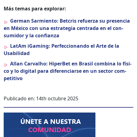
Más temas para explo­rar:
Ger­man Sarmien­to: Bet­cris refuerza su pres­en­cia
en Méx­i­co con una estrate­gia cen­tra­da en el con­
sum­i­dor y la con­fi­an­za
LatAm iGam­ing: Per­fec­cio­nan­do el Arte de la
Usabil­i­dad
Allan Car­val­ho: Hiper­Bet en Brasil com­bi­na lo físi­
co y lo dig­i­tal para difer­en­cia­rse en un sec­tor com­
pet­i­ti­vo
Publicado en:
14th octubre 2025