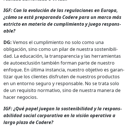
IGF: Con la evolu­ción de las reg­u­la­ciones en Europa,
¿cómo se está preparan­do Codere para un mar­co más
estric­to en mate­ria de cumplim­ien­to y juego respon­s­
able?
DG:
Vemos el cumplim­ien­to no solo como una
obligación, sino como un pilar de nues­tra sosteni­bil­i­
dad. La edu­cación, la trans­paren­cia y las her­ramien­tas
de autoex­clusión tam­bién for­man parte de nue­stro
enfoque. En últi­ma instan­cia, nue­stro obje­ti­vo es garan­
ti­zar que los clientes dis­fruten de nue­stros pro­duc­tos
en un entorno seguro y respon­s­able. No se tra­ta solo
de un req­ui­si­to nor­ma­ti­vo, sino de nues­tra man­era de
hac­er nego­cios.
IGF: ¿Qué papel jue­gan la sosteni­bil­i­dad y la respon­s­
abil­i­dad social cor­po­ra­ti­va en la visión oper­a­ti­va a
largo pla­zo de Codere?