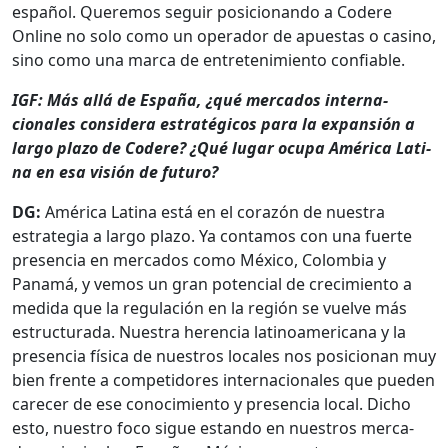
español. Quer­e­mos seguir posi­cio­nan­do a Codere
Online no solo como un oper­ador de apues­tas o casi­no,
sino como una mar­ca de entreten­imien­to con­fi­able.
IGF: Más allá de España, ¿qué mer­ca­dos inter­na­
cionales con­sid­era estratégi­cos para la expan­sión a
largo pla­zo de Codere? ¿Qué lugar ocu­pa Améri­ca Lati­
na en esa visión de futuro?
DG:
Améri­ca Lati­na está en el corazón de nues­tra
estrate­gia a largo pla­zo. Ya con­ta­mos con una fuerte
pres­en­cia en mer­ca­dos como Méx­i­co, Colom­bia y
Panamá, y vemos un gran poten­cial de crec­imien­to a
medi­da que la reg­u­lación en la región se vuelve más
estruc­tura­da. Nues­tra heren­cia lati­noamer­i­cana y la
pres­en­cia físi­ca de nue­stros locales nos posi­cio­nan muy
bien frente a com­peti­dores inter­na­cionales que pueden
care­cer de ese conocimien­to y pres­en­cia local. Dicho
esto, nue­stro foco sigue estando en nue­stros mer­ca­