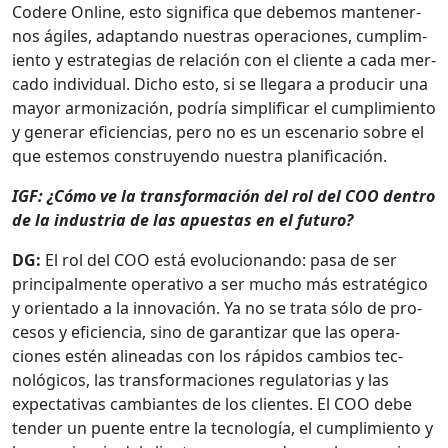
Codere Online, esto sig­nifi­ca que debe­mos man­ten­er­
nos ágiles, adap­tan­do nues­tras opera­ciones, cumplim­
ien­to y estrate­gias de relación con el cliente a cada mer­
ca­do indi­vid­ual. Dicho esto, si se lle­gara a pro­ducir una
may­or armo­nización, podría sim­pli­ficar el cumplim­ien­to
y gener­ar efi­cien­cias, pero no es un esce­nario sobre el
que este­mos con­struyen­do nues­tra plan­i­fi­cación.
IGF: ¿Cómo ve la trans­for­ma­ción del rol del COO den­tro
de la indus­tria de las apues­tas en el futuro?
DG:
El rol del COO está evolu­cio­nan­do: pasa de ser
prin­ci­pal­mente oper­a­ti­vo a ser mucho más estratégi­co
y ori­en­ta­do a la inno­vación. Ya no se tra­ta sólo de pro­
ce­sos y efi­cien­cia, sino de garan­ti­zar que las opera­
ciones estén alin­eadas con los rápi­dos cam­bios tec­
nológi­cos, las trans­for­ma­ciones reg­u­la­to­rias y las
expec­ta­ti­vas cam­biantes de los clientes. El COO debe
ten­der un puente entre la tec­nología, el cumplim­ien­to y