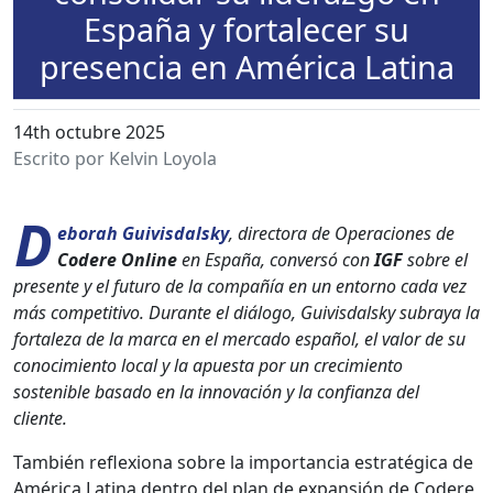
España y fortalecer su
presencia en América Latina
14th octubre 2025
Escrito por Kelvin Loyola
D
eb­o­rah Guiv­is­dal­sky
, direc­to­ra de Opera­ciones de
Codere Online
en España, con­ver­só con
IGF
sobre el
pre­sente y el futuro de la com­pañía en un entorno cada vez
más com­pet­i­ti­vo. Durante el diál­o­go, Guiv­is­dal­sky sub­raya la
for­t­aleza de la mar­ca en el mer­ca­do español, el val­or de su
conocimien­to local y la apues­ta por un crec­imien­to
sostenible basa­do en la inno­vación y la con­fi­an­za del
cliente.
Tam­bién reflex­iona sobre la impor­tan­cia estratég­i­ca de
Améri­ca Lati­na den­tro del plan de expan­sión de Codere,