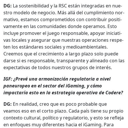
DG:
La sosteni­bil­i­dad y la RSC están integradas en nue­
stro mod­e­lo de nego­cio. Más allá del cumplim­ien­to nor­
ma­ti­vo, esta­mos com­pro­meti­dos con con­tribuir pos­i­ti­
va­mente en las comu­nidades donde oper­amos. Esto
incluye pro­mover el juego respon­s­able, apo­yar ini­cia­ti­
vas locales y ase­gu­rar que nues­tras opera­ciones respe­
ten los están­dares sociales y medioam­bi­en­tales.
Creemos que el crec­imien­to a largo pla­zo solo puede
darse si es respon­s­able, trans­par­ente y alin­ea­do con las
expec­ta­ti­vas de todos nue­stros gru­pos de interés.
IGF: ¿Pre­vé una armo­nización reg­u­la­to­ria a niv­el
paneu­ropeo en el sec­tor del iGam­ing, y cómo
impactaría esto en la estrate­gia oper­a­ti­va de Codere?
DG:
En real­i­dad, creo que es poco prob­a­ble que
veamos eso en el cor­to pla­zo. Cada país tiene su pro­pio
con­tex­to cul­tur­al, políti­co y reg­u­la­to­rio, y esto se refle­ja
en enfo­ques muy difer­entes hacia el iGam­ing. Para