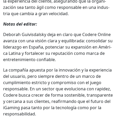
la expe­ri­en­cia del cliente, ase­gu­ran­do que la orga­ni­
zación sea tan­to ágil como respon­s­able en una indus­
tria que cam­bia a gran veloci­dad.
Notas del edi­tor:
Deb­o­rah Guiv­is­dal­sky deja en claro que Codere Online
avan­za con una visión clara y equi­li­bra­da: con­sol­i­dar su
lid­er­az­go en España, poten­ciar su expan­sión en Améri­
ca Lati­na y for­t­ale­cer su rep­utación como mar­ca de
entreten­imien­to con­fi­able.
La com­pañía apues­ta por la inno­vación y la expe­ri­en­cia
del usuario, pero siem­pre den­tro de un mar­co de
cumplim­ien­to estric­to y com­pro­miso con el juego
respon­s­able. En un sec­tor que evolu­ciona con rapi­dez,
Codere bus­ca cre­cer de for­ma sostenible, trans­par­ente
y cer­cana a sus clientes, reafir­man­do que el futuro del
iGam­ing pasa tan­to por la tec­nología como por la
respon­s­abil­i­dad.