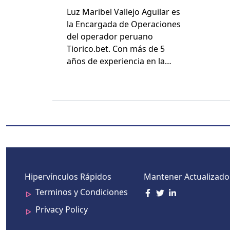
principales objetivos se
Luz Mari­bel Valle­jo Aguilar es
centran en la
la Encar­ga­da de Opera­ciones
expansión, innovación
del oper­ador peru­ano
y seguridad’
Tiorico.bet. Con más de 5
años de expe­ri­en­cia en la…
Hipervínculos Rápidos
Mantener Actualizado
Terminos y Condiciones
Privacy Policy