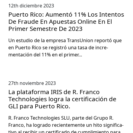
12th diciembre 2023
Puerto Rico: Aumentó 11% Los Intentos
De Fraude En Apuestas Online En El
Primer Semestre De 2023
Un estu­dio de la empre­sa Tran­sUnion reportó que
en Puer­to Rico se reg­istró una tasa de incre­
mentación del 11% en el primer…
27th noviembre 2023
La plataforma IRIS de R. Franco
Technologies logra la certificación de
GLI para Puerto Rico.
R. Fran­co Tech­nolo­gies SLU, parte del Grupo R.
Fran­co, ha logra­do recien­te­mente un hito sig­ni­fica­
ti­vo al recibir un cer­ti­fi­ca­do de cumplim­ien­to para…