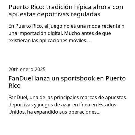
Puerto Rico: tradición hípica ahora con
apuestas deportivas reguladas
En Puer­to Rico, el juego no es una moda reciente ni
una importación dig­i­tal. Mucho antes de que
existier­an las apli­ca­ciones móviles…
20th enero 2025
FanDuel lanza un sportsbook en Puerto
Rico
Fan­Du­el, una de las prin­ci­pales mar­cas de apues­tas
deporti­vas y jue­gos de azar en línea en Esta­dos
Unidos, ha expandi­do sus opera­ciones…