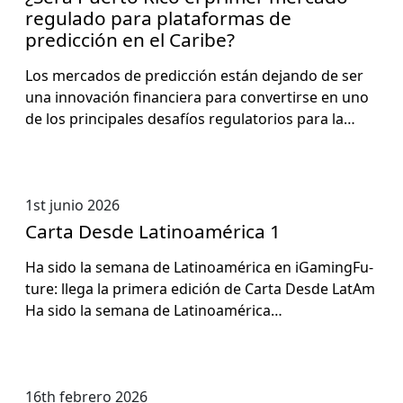
regulado para plataformas de
predicción en el Caribe?
Los mer­ca­dos de predic­ción están dejan­do de ser
una inno­vación financiera para con­ver­tirse en uno
de los prin­ci­pales desafíos reg­u­la­to­rios para la…
1st junio 2026
Carta Desde Latinoamérica 1
Ha sido la sem­ana de Lati­noaméri­ca en iGam­ing­Fu­
ture: lle­ga la primera edi­ción de Car­ta Des­de LatAm
Ha sido la sem­ana de Lati­noaméri­ca…
16th febrero 2026