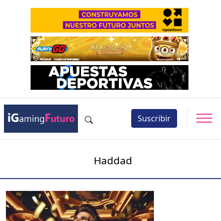
Suscribir
Haddad