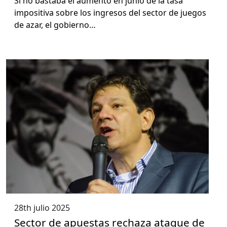
Si no basta­ba el aumen­to en junio de la tasa
impos­i­ti­va sobre los ingre­sos del sec­tor de jue­gos
de azar, el gob­ier­no…
28th julio 2025
Sector de apuestas rechaza ataque de