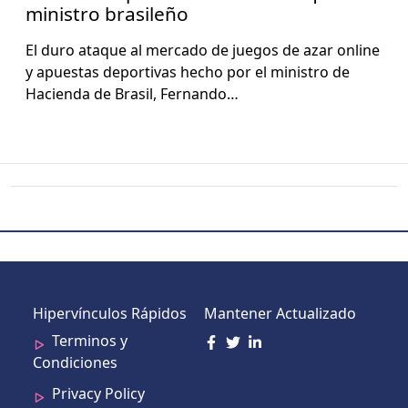
ministro brasileño
El duro ataque al mer­ca­do de jue­gos de azar online
y apues­tas deporti­vas hecho por el min­istro de
Hacien­da de Brasil, Fer­nan­do…
Hipervínculos Rápidos
Mantener Actualizado
Terminos y
Condiciones
Privacy Policy