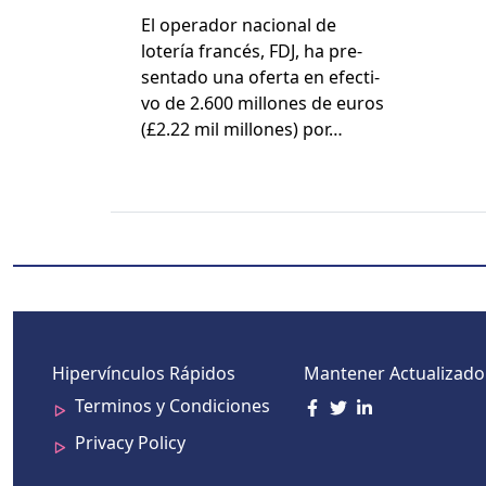
Presenta Una Oferta
El oper­ador nacional de
De €2.6 Mil Millones
lotería francés, FDJ, ha pre­
Por Kindred
sen­ta­do una ofer­ta en efec­ti­
vo de 2.600 mil­lones de euros
(£2.22 mil mil­lones) por…
Hipervínculos Rápidos
Mantener Actualizado
Terminos y Condiciones
Privacy Policy