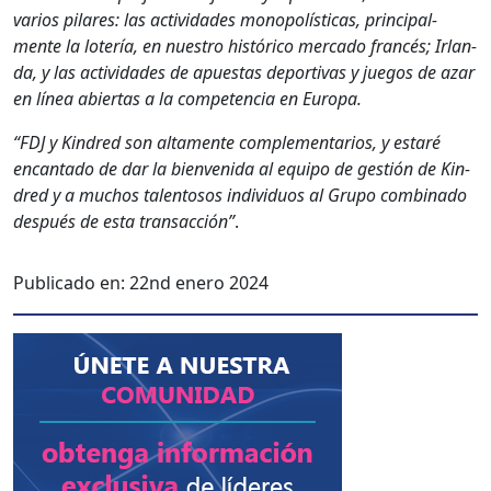
var­ios pilares: las activi­dades monopolís­ti­cas, prin­ci­pal­
mente la lotería, en nue­stro históri­co mer­ca­do francés; Irlan­
da, y las activi­dades de apues­tas deporti­vas y jue­gos de azar
en línea abier­tas a la com­pe­ten­cia en Europa.
“FDJ y Kin­dred son alta­mente com­ple­men­tar­ios, y estaré
encan­ta­do de dar la bien­veni­da al equipo de gestión de Kin­
dred y a muchos tal­en­tosos indi­vid­u­os al Grupo com­bi­na­do
después de esta transac­ción”
.
Publicado en:
22nd enero 2024