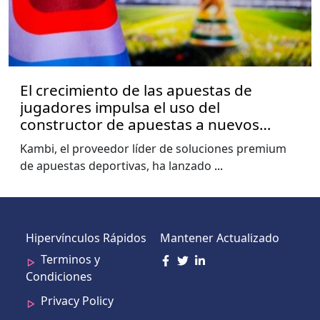
El crecimiento de las apuestas de
jugadores impulsa el uso del
constructor de apuestas a nuevos
niveles, muestra el informe de la Copa
Kambi, el proveedor líder de soluciones premium
del Mundo de Kambi
de apuestas deportivas, ha lanzado
...
Hipervínculos Rápidos
Mantener Actualizado
Terminos y
Condiciones
Privacy Policy