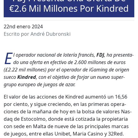
€2.6 Mil Millones Por Kindred
22nd enero 2024
Escrito por André Dubronski
E
l oper­ador nacional de lotería francés,
FDJ
, ha pre­sen­ta­
do una ofer­ta en efec­ti­vo de 2.600 mil­lones de euros
(£2.22 mil mil­lones) por el oper­ador de iGam­ing de ori­gen
sue­co
Kin­dred
, con el obje­ti­vo de for­jar un nue­vo super­
grupo europeo de jue­gos de azar.
El val­or de las acciones de Kin­dred aumen­tó un 16,56
por cien­to, y sigue cre­cien­do, en las primeras opera­
ciones de la mañana de hoy en la bol­sa de val­ores Nas­
daq de Esto­col­mo, donde está coti­za­da la propi­etaria
con sede en Mal­ta de nueve de las prin­ci­pales mar­cas
de jue­gos, entre ellas Uni­bet, Maria Casi­no y 32Red.