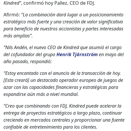
Kin­dred”
, con­fir­mó hoy Pallez, CEO de FDJ.
Afir­mó:
“La com­bi­nación dará lugar a un posi­cionamien­to
estratégi­co más fuerte y una creación de val­or sig­ni­fica­ti­va
para ben­efi­cio de nue­stros accionistas y partes intere­sadas
más amplias”.
“Nils Andén, el nue­vo CEO de Kin­dred que asum­ió el car­go
del cofun­dador del grupo
Hen­rik Tjärn­ström
en mayo del
año pasa­do, respondió:
“Estoy encan­ta­do con el anun­cio de la transac­ción de hoy.
[Esta creará] un desta­ca­do oper­ador europeo de jue­gos de
azar con las capaci­dades financieras y estratég­i­cas para
expandirse aún más a niv­el mundi­al.
“Creo que com­bi­nan­do con FDJ, Kin­dred puede acel­er­ar la
entre­ga de proyec­tos estratégi­cos a largo pla­zo, con­tin­uar
cre­cien­do en mer­ca­dos cen­trales y pro­por­cionar una fuente
con­fi­able de entreten­imien­to para los clientes.