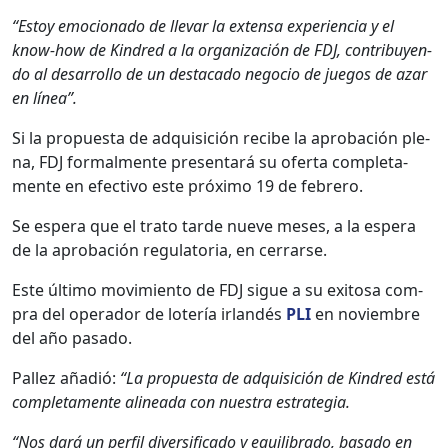
“Estoy emo­ciona­do de lle­var la exten­sa expe­ri­en­cia y el
know-how de Kin­dred a la orga­ni­zación de FDJ, con­tribuyen­
do al desar­rol­lo de un desta­ca­do nego­cio de jue­gos de azar
en línea”.
Si la prop­ues­ta de adquisi­ción recibe la aprobación ple­
na, FDJ for­mal­mente pre­sen­tará su ofer­ta com­ple­ta­
mente en efec­ti­vo este próx­i­mo 19 de febrero.
Se espera que el tra­to tarde nueve meses, a la espera
de la aprobación reg­u­la­to­ria, en cer­rarse.
Este últi­mo movimien­to de FDJ sigue a su exi­tosa com­
pra del oper­ador de lotería irlandés
PLI
en noviem­bre
del año pasa­do.
Pallez añadió:
“La prop­ues­ta de adquisi­ción de Kin­dred está
com­ple­ta­mente alin­ea­da con nues­tra estrate­gia.
“Nos dará un per­fil diver­si­fi­ca­do y equi­li­bra­do, basa­do en