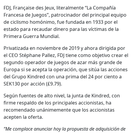
FDJ, Française des Jeux, lit­eral­mente “La Com­pañía
France­sa de Jue­gos”, patroci­nador del prin­ci­pal equipo
de ciclis­mo homón­i­mo, fue fun­da­da en 1933 por el
esta­do para recau­dar dinero para las víc­ti­mas de la
Primera Guer­ra Mundi­al.
Pri­va­ti­za­da en noviem­bre de 2019 y aho­ra dirigi­da por
el CEO Stéphane Pallez, FDJ tiene como obje­ti­vo crear el
segun­do oper­ador de jue­gos de azar más grande de
Europa si se acep­ta la operación, que sitúa las acciones
del Grupo Kin­dred con una pri­ma del 24 por cien­to a
SEK130 por acción (£9.79).
Según fuentes de alto niv­el, la jun­ta de Kin­dred, con
firme respal­do de los prin­ci­pales accionistas, ha
recomen­da­do unán­ime­mente que los accionistas
acepten la ofer­ta.
“Me com­place anun­ciar hoy la prop­ues­ta de adquisi­ción de