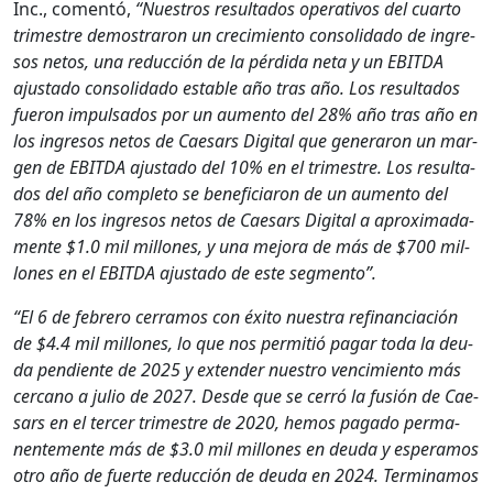
Inc., comen­tó,
“Nue­stros resul­ta­dos oper­a­tivos del cuar­to
trimestre demostraron un crec­imien­to con­sol­i­da­do de ingre­
sos netos, una reduc­ción de la pér­di­da neta y un EBITDA
ajus­ta­do con­sol­i­da­do estable año tras año. Los resul­ta­dos
fueron impul­sa­dos por un aumen­to del 28% año tras año en
los ingre­sos netos de Cae­sars Dig­i­tal que gener­aron un mar­
gen de EBITDA ajus­ta­do del 10% en el trimestre. Los resul­ta­
dos del año com­ple­to se ben­e­fi­cia­ron de un aumen­to del
78% en los ingre­sos netos de Cae­sars Dig­i­tal a aprox­i­mada­
mente $1.0 mil mil­lones, y una mejo­ra de más de $700 mil­
lones en el EBITDA ajus­ta­do de este seg­men­to”.
“El 6 de febrero cer­ramos con éxi­to nues­tra refi­nan­ciación
de $4.4 mil mil­lones, lo que nos per­mi­tió pagar toda la deu­
da pen­di­ente de 2025 y exten­der nue­stro vencimien­to más
cer­cano a julio de 2027. Des­de que se cer­ró la fusión de Cae­
sars en el ter­cer trimestre de 2020, hemos paga­do per­ma­
nen­te­mente más de $3.0 mil mil­lones en deu­da y esper­amos
otro año de fuerte reduc­ción de deu­da en 2024. Ter­mi­namos