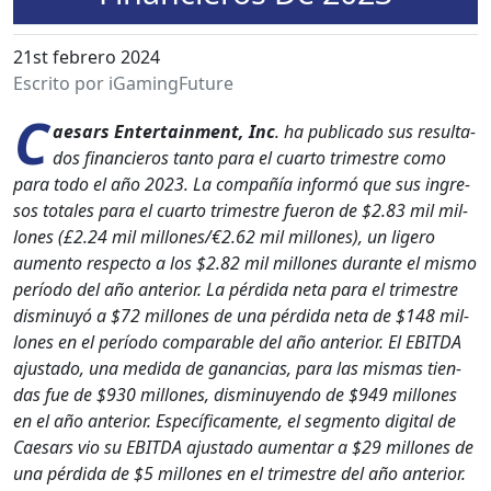
21st febrero 2024
Escrito por iGamingFuture
C
ae­sars Enter­tain­ment, Inc
. ha pub­li­ca­do sus resul­ta­
dos financieros tan­to para el cuar­to trimestre como
para todo el año 2023. La com­pañía infor­mó que sus ingre­
sos totales para el cuar­to trimestre fueron de $2.83 mil mil­
lones (£2.24 mil millones/€2.62 mil mil­lones), un ligero
aumen­to respec­to a los $2.82 mil mil­lones durante el mis­mo
perío­do del año ante­ri­or. La pér­di­da neta para el trimestre
dis­min­uyó a $72 mil­lones de una pér­di­da neta de $148 mil­
lones en el perío­do com­pa­ra­ble del año ante­ri­or. El EBITDA
ajus­ta­do, una medi­da de ganan­cias, para las mis­mas tien­
das fue de $930 mil­lones, dis­min­uyen­do de $949 mil­lones
en el año ante­ri­or. Especí­fi­ca­mente, el seg­men­to dig­i­tal de
Cae­sars vio su EBITDA ajus­ta­do aumen­tar a $29 mil­lones de
una pér­di­da de $5 mil­lones en el trimestre del año ante­ri­or.