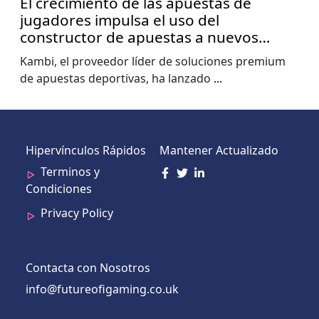
El crecimiento de las apuestas de
jugadores impulsa el uso del
constructor de apuestas a nuevos
niveles, muestra el informe de la Copa
Kambi, el proveedor líder de soluciones premium
del Mundo de Kambi
de apuestas deportivas, ha lanzado
...
Hipervínculos Rápidos
Mantener Actualizado
Terminos y
Condiciones
Privacy Policy
Contacta con Nosotros
info@futureofigaming.co.uk