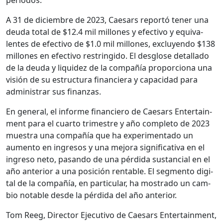
A 31 de diciem­bre de 2023, Cae­sars reportó ten­er una
deu­da total de $12.4 mil mil­lones y efec­ti­vo y equiv­a­
lentes de efec­ti­vo de $1.0 mil mil­lones, excluyen­do $138
mil­lones en efec­ti­vo restringi­do. El des­glose detal­la­do
de la deu­da y liq­uidez de la com­pañía pro­por­ciona una
visión de su estruc­tura financiera y capaci­dad para
admin­is­trar sus finan­zas.
En gen­er­al, el informe financiero de Cae­sars Enter­tain­
ment para el cuar­to trimestre y año com­ple­to de 2023
mues­tra una com­pañía que ha exper­i­men­ta­do un
aumen­to en ingre­sos y una mejo­ra sig­ni­fica­ti­va en el
ingre­so neto, pasan­do de una pér­di­da sus­tan­cial en el
año ante­ri­or a una posi­ción rentable. El seg­men­to dig­i­
tal de la com­pañía, en par­tic­u­lar, ha mostra­do un cam­
bio notable des­de la pér­di­da del año ante­ri­or.
Tom Reeg, Direc­tor Ejec­u­ti­vo de Cae­sars Enter­tain­ment,