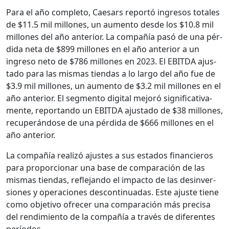
Para el año com­ple­to, Cae­sars reportó ingre­sos totales
de $11.5 mil mil­lones, un aumen­to des­de los $10.8 mil
mil­lones del año ante­ri­or. La com­pañía pasó de una pér­
di­da neta de $899 mil­lones en el año ante­ri­or a un
ingre­so neto de $786 mil­lones en 2023. El EBITDA ajus­
ta­do para las mis­mas tien­das a lo largo del año fue de
$3.9 mil mil­lones, un aumen­to de $3.2 mil mil­lones en el
año ante­ri­or. El seg­men­to dig­i­tal mejoró sig­ni­fica­ti­va­
mente, repor­tan­do un EBITDA ajus­ta­do de $38 mil­lones,
recu­perán­dose de una pér­di­da de $666 mil­lones en el
año ante­ri­or.
La com­pañía real­izó ajustes a sus esta­dos financieros
para pro­por­cionar una base de com­para­ción de las
mis­mas tien­das, refle­jan­do el impacto de las desin­ver­
siones y opera­ciones descon­tin­u­adas. Este ajuste tiene
como obje­ti­vo ofre­cer una com­para­ción más pre­cisa
del rendimien­to de la com­pañía a través de difer­entes
perío­dos.