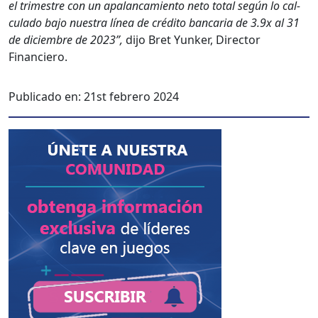
el trimestre con un apalan­camien­to neto total según lo cal­
cu­la­do bajo nues­tra línea de crédi­to ban­car­ia de 3.9x al 31
de diciem­bre de 2023”,
dijo Bret Yunker, Direc­tor
Financiero.
Publicado en:
21st febrero 2024