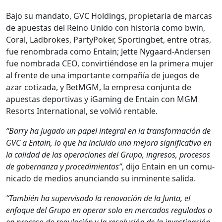
Bajo su manda­to, GVC Hold­ings, propi­etaria de mar­cas
de apues­tas del Reino Unido con his­to­ria como bwin,
Coral, Lad­brokes, Par­ty­Pok­er, Sport­ing­bet, entre otras,
fue renom­bra­da como Entain; Jette Nygaard-Ander­sen
fue nom­bra­da CEO, con­vir­tién­dose en la primera mujer
al frente de una impor­tante com­pañía de jue­gos de
azar coti­za­da, y Bet­MGM, la empre­sa con­jun­ta de
apues­tas deporti­vas y iGam­ing de Entain con MGM
Resorts Inter­na­tion­al, se volvió rentable.
“Bar­ry ha juga­do un papel inte­gral en la trans­for­ma­ción de
GVC a Entain, lo que ha inclu­i­do una mejo­ra sig­ni­fica­ti­va en
la cal­i­dad de las opera­ciones del Grupo, ingre­sos, pro­ce­sos
de gob­er­nan­za y pro­ced­imien­tos”
, dijo Entain en un comu­
ni­ca­do de medios anun­cian­do su inmi­nente sal­i­da.
“Tam­bién ha super­visa­do la ren­o­vación de la Jun­ta, el
enfoque del Grupo en oper­ar solo en mer­ca­dos reg­u­la­dos o
en pro­ce­so de reg­u­lación y la res­olu­ción de la inves­ti­gación