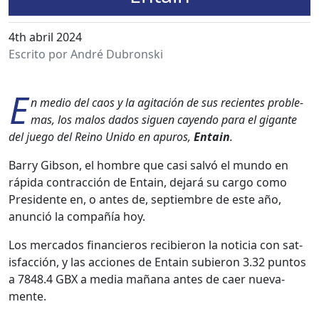
4th abril 2024
Escrito por André Dubronski
E
n medio del caos y la agitación de sus recientes prob­le­
mas, los mal­os dados siguen cayen­do para el gigante
del juego del Reino Unido en apuros,
Entain
.
Bar­ry Gib­son, el hom­bre que casi salvó el mun­do en
ráp­i­da con­trac­ción de Entain, dejará su car­go como
Pres­i­dente en, o antes de, sep­tiem­bre de este año,
anun­ció la com­pañía hoy.
Los mer­ca­dos financieros reci­bieron la noti­cia con sat­
is­fac­ción, y las acciones de Entain subieron 3.32 pun­tos
a 7848.4 GBX a media mañana antes de caer nue­va­
mente.