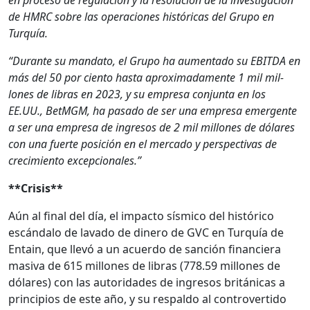
de HMRC sobre las opera­ciones históri­c­as del Grupo en
Turquía.
“Durante su manda­to, el Grupo ha aumen­ta­do su EBITDA en
más del 50 por cien­to has­ta aprox­i­mada­mente 1 mil mil­
lones de libras en 2023, y su empre­sa con­jun­ta en los
EE.UU., Bet­MGM, ha pasa­do de ser una empre­sa emer­gente
a ser una empre­sa de ingre­sos de 2 mil mil­lones de dólares
con una fuerte posi­ción en el mer­ca­do y per­spec­ti­vas de
crec­imien­to excep­cionales.”
**Cri­sis**
Aún al final del día, el impacto sís­mi­co del históri­co
escán­da­lo de lava­do de dinero de GVC en Turquía de
Entain, que llevó a un acuer­do de san­ción financiera
masi­va de 615 mil­lones de libras (778.59 mil­lones de
dólares) con las autori­dades de ingre­sos británi­cas a
prin­ci­p­ios de este año, y su respal­do al con­tro­ver­tido