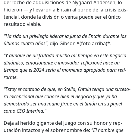
der­roche de adquisi­ciones de Nygaard-Ander­sen, lo
hicieron — y lle­varon a Entain al bor­de de la cri­sis exis­
ten­cial, donde la división o ven­ta puede ser el úni­co
resul­ta­do viable.
“Ha sido un priv­i­le­gio lid­er­ar la Jun­ta de Entain durante los
últi­mos cua­tro años”
, dijo Gib­son *(foto arri­ba)*.
“Y aunque he dis­fru­ta­do mucho mi tiem­po en este nego­cio
dinámi­co, emo­cio­nante e inno­vador, reflex­ioné hace un
tiem­po que el 2024 sería el momen­to apropi­a­do para reti­
rarme.
“Estoy encan­ta­do de que, en Stel­la, Entain ten­ga una suce­so­
ra excep­cional que conoce bien el nego­cio y que ya ha
demostra­do ser una mano firme en el timón en su papel
como CEO Inte­ri­na.”
Deja al heri­do gigante del juego con su hon­or y rep­
utación intac­tos y el sobrenom­bre de:
“El hom­bre que