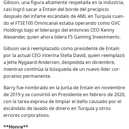
Gib­son, una figu­ra alta­mente respeta­da en la indus­tria,
casi logró sacar a Entain del bor­de del precipi­cio
después del infame escán­da­lo de AML en Turquía cuan­
do el FTSE100 Omni­canal esta­ba operan­do como GVC
Hold­ings bajo el lid­er­az­go del entonces CEO Ken­ny
Alexan­der, quien aho­ra lid­era FS Gam­ing Invest­ments.
Gib­son será reem­plaza­do como pres­i­dente de Entain
por la actu­al CEO inte­ri­na Stel­la David, quien reem­plazó
a Jette Nygaard-Ander­sen, des­pe­di­da en diciem­bre,
mien­tras con­tinúa la búsque­da de un nue­vo líder cor­
po­ra­ti­vo per­ma­nente.
Bar­ry fue nom­bra­do en la Jun­ta de Entain en noviem­bre
de 2019 y se con­vir­tió en Pres­i­dente en febrero de 2020,
con la tarea expre­sa de limpiar el daño cau­sa­do por el
escán­da­lo de lava­do de dinero en Turquía y otros
errores cor­po­ra­tivos.
**Hon­ra**