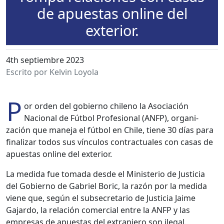
de apuestas online del
exterior.
4th septiembre 2023
Escrito por Kelvin Loyola
P
or orden del gob­ier­no chileno la Aso­ciación
Nacional de Fút­bol Pro­fe­sion­al (ANFP), orga­ni­
zación que mane­ja el fút­bol en Chile, tiene 30 días para
finalizar todos sus vín­cu­los con­trac­tuales con casas de
apues­tas online del exte­ri­or.
La medi­da fue toma­da des­de el Min­is­te­rio de Jus­ti­cia
del Gob­ier­no de Gabriel Boric, la razón por la medi­da
viene que, según el sub­sec­re­tario de Jus­ti­cia Jaime
Gajar­do, la relación com­er­cial entre la ANFP y las
empre­sas de apues­tas del extran­jero son ile­gal.