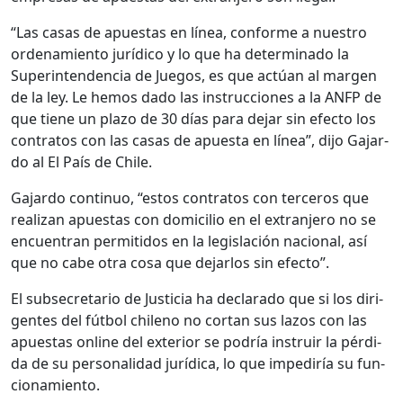
“Las casas de apues­tas en línea, con­forme a nue­stro
orde­namien­to jurídi­co y lo que ha deter­mi­na­do la
Super­in­ten­den­cia de Jue­gos, es que actúan al mar­gen
de la ley. Le hemos dado las instruc­ciones a la ANFP de
que tiene un pla­zo de 30 días para dejar sin efec­to los
con­tratos con las casas de apues­ta en línea”, dijo Gajar­
do al El País de Chile.
Gajar­do con­tin­uo, “estos con­tratos con ter­ceros que
real­izan apues­tas con domi­cilio en el extran­jero no se
encuen­tran per­mi­ti­dos en la leg­is­lación nacional, así
que no cabe otra cosa que dejar­los sin efec­to”.
El sub­sec­re­tario de Jus­ti­cia ha declar­a­do que si los diri­
gentes del fút­bol chileno no cor­tan sus lazos con las
apues­tas online del exte­ri­or se podría instru­ir la pér­di­
da de su per­son­al­i­dad jurídi­ca, lo que impediría su fun­
cionamien­to.