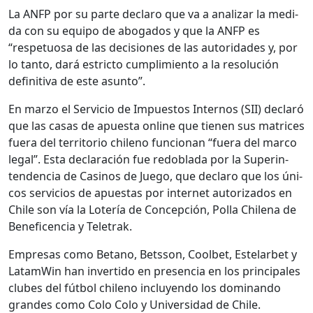
La ANFP por su parte declaro que va a analizar la medi­
da con su equipo de abo­ga­dos y que la ANFP es
“respetu­osa de las deci­siones de las autori­dades y, por
lo tan­to, dará estric­to cumplim­ien­to a la res­olu­ción
defin­i­ti­va de este asun­to”.
En mar­zo el Ser­vi­cio de Impuestos Inter­nos (SII) declaró
que las casas de apues­ta online que tienen sus matri­ces
fuera del ter­ri­to­rio chileno fun­cio­nan “fuera del mar­co
legal”. Esta declaración fue redobla­da por la Super­in­
ten­den­cia de Casi­nos de Juego, que declaro que los úni­
cos ser­vi­cios de apues­tas por inter­net autor­iza­dos en
Chile son vía la Lotería de Con­cep­ción, Pol­la Chile­na de
Benef­i­cen­cia y Tele­trak.
Empre­sas como Betano, Bets­son, Cool­bet, Este­lar­bet y
LatamWin han inver­tido en pres­en­cia en los prin­ci­pales
clubes del fút­bol chileno incluyen­do los dom­i­nan­do
grandes como Colo Colo y Uni­ver­si­dad de Chile.