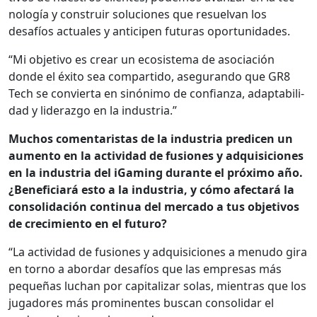
nología y con­stru­ir solu­ciones que resuel­van los
desafíos actuales y anticipen futuras opor­tu­nidades.
“Mi obje­ti­vo es crear un eco­sis­tema de aso­ciación
donde el éxi­to sea com­par­tido, ase­gu­ran­do que GR8
Tech se con­vier­ta en sinón­i­mo de con­fi­an­za, adapt­abil­i­
dad y lid­er­az­go en la indus­tria.”
Muchos comen­taris­tas de la indus­tria predi­cen un
aumen­to en la activi­dad de fusiones y adquisi­ciones
en la indus­tria del iGam­ing durante el próx­i­mo año.
¿Ben­e­fi­cia­rá esto a la indus­tria, y cómo afec­tará la
con­sol­i­dación con­tin­ua del mer­ca­do a tus obje­tivos
de crec­imien­to en el futuro?
“La activi­dad de fusiones y adquisi­ciones a menudo gira
en torno a abor­dar desafíos que las empre­sas más
pequeñas luchan por cap­i­talizar solas, mien­tras que los
jugadores más promi­nentes bus­can con­sol­i­dar el