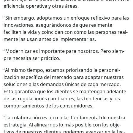
efi­cien­cia oper­a­ti­va y otras áreas.
“Sin embar­go, adop­ta­mos un enfoque reflex­i­vo para las
inno­va­ciones, ase­gurán­donos de que real­mente
faciliten la vida y coin­ci­dan con cómo las per­sonas real­
mente las usan antes de imple­men­tar­las.
“Mod­ern­izar es impor­tante para nosotros. Pero siem­
pre nece­si­ta ser prác­ti­co.
“Al mis­mo tiem­po, esta­mos pri­or­izan­do la per­son­al­
ización especí­fi­ca del mer­ca­do para adap­tar nues­tras
solu­ciones a las deman­das úni­cas de cada mer­ca­do.
Esto garan­ti­za que los clientes se man­ten­gan ade­lante
de las reg­u­la­ciones cam­biantes, las ten­den­cias y los
com­por­tamien­tos de los con­sum­i­dores.
“La colab­o­ración es otro pilar fun­da­men­tal de nues­tra
estrate­gia. Al alin­earnos lo más posi­ble con los obje­
tivos de nue­stros clientes, podemos avan­zar en la tec­