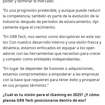
poder y dom­i­nar el mer­ca­do.
“Es una pro­gre­sión pre­deci­ble, y aunque puede reducir
la com­pe­ten­cia, tam­bién es parte de la evolu­ción de la
indus­tria: después de perío­dos de estancamien­to, típi­
ca­mente sigue el crec­imien­to.
“En GR8 Tech, nos vemos como dis­rup­tores en este sec­
tor. Con nue­stro desar­rol­lo inter­no y una visión fres­ca y
dinámi­ca, esta­mos enfo­ca­dos en equipar a los oper­
adores con las her­ramien­tas que nece­si­tan para cre­cer
y com­pe­tir como enti­dades inde­pen­di­entes.
“En lugar de depen­der de fusiones o adquisi­ciones,
esta­mos com­pro­meti­dos a empoder­ar a las empre­sas
con la base que requieren para ten­er éxi­to y pros­per­ar
en sus pro­pios tér­mi­nos.”
¿Cuál es tu visión para el iGam­ing en 2025? ¿Y cómo
planea GR8 Tech posi­cionarse den­tro de eso?