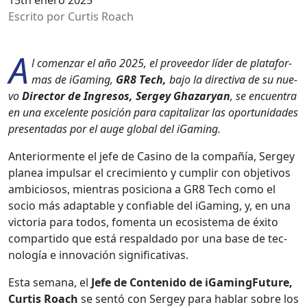
Escrito por Curtis Roach
A
l comen­zar el año 2025, el provee­dor líder de platafor­
mas de iGam­ing,
GR8 Tech,
bajo la direc­ti­va de su nue­
vo
Direc­tor de Ingre­sos, Sergey Ghaz­aryan
, se encuen­tra
en una exce­lente posi­ción para cap­i­talizar las opor­tu­nidades
pre­sen­tadas por el auge glob­al del iGam­ing.
Ante­ri­or­mente el jefe de Casi­no de la com­pañía, Sergey
planea impul­sar el crec­imien­to y cumplir con obje­tivos
ambi­ciosos, mien­tras posi­ciona a GR8 Tech como el
socio más adapt­able y con­fi­able del iGam­ing, y, en una
vic­to­ria para todos, fomen­ta un eco­sis­tema de éxi­to
com­par­tido que está respal­da­do por una base de tec­
nología e inno­vación sig­ni­fica­ti­vas.
Esta sem­ana, el
Jefe de Con­tenido de iGam­ing­Fu­ture,
Cur­tis Roach
se sen­tó con Sergey para hablar sobre los