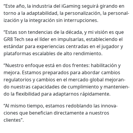
“Este año, la indus­tria del iGam­ing seguirá giran­do en
torno a la adapt­abil­i­dad, la per­son­al­ización, la per­son­al­
ización y la inte­gración sin inter­rup­ciones.
“Estas son ten­den­cias de la déca­da, y mi visión es que
GR8 Tech sea el líder en impul­sar­las, estable­cien­do el
están­dar para expe­ri­en­cias cen­tradas en el jugador y
platafor­mas escal­ables de alto rendimien­to.
“Nue­stro enfoque está en dos frentes: habil­itación y
mejo­ra. Esta­mos prepara­dos para abor­dar cam­bios
reg­u­la­to­rios y cam­bios en el mer­ca­do glob­al mejo­ran­
do nues­tras capaci­dades de cumplim­ien­to y man­te­nien­
do la flex­i­bil­i­dad para adap­tarnos ráp­i­da­mente.
“Al mis­mo tiem­po, esta­mos redob­lan­do las inno­va­
ciones que ben­e­fi­cian direc­ta­mente a nue­stros
clientes”.