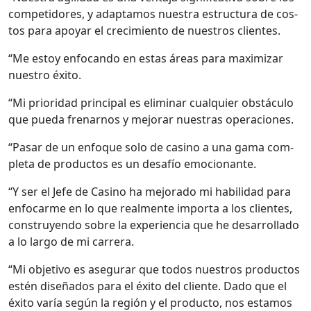
com­peti­dores, y adap­ta­mos nues­tra estruc­tura de cos­
tos para apo­yar el crec­imien­to de nue­stros clientes.
“Me estoy enfo­can­do en estas áreas para max­i­mizar
nue­stro éxi­to.
“Mi pri­or­i­dad prin­ci­pal es elim­i­nar cualquier obstácu­lo
que pue­da fre­narnos y mejo­rar nues­tras opera­ciones.
“Pasar de un enfoque solo de casi­no a una gama com­
ple­ta de pro­duc­tos es un desafío emo­cio­nante.
“Y ser el Jefe de Casi­no ha mejo­ra­do mi habil­i­dad para
enfo­carme en lo que real­mente impor­ta a los clientes,
con­struyen­do sobre la expe­ri­en­cia que he desar­rol­la­do
a lo largo de mi car­rera.
“Mi obje­ti­vo es ase­gu­rar que todos nue­stros pro­duc­tos
estén dis­eña­dos para el éxi­to del cliente. Dado que el
éxi­to varía según la región y el pro­duc­to, nos esta­mos