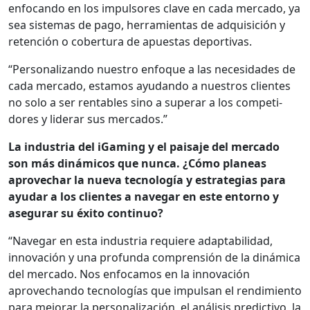
enfo­can­do en los impul­sores clave en cada mer­ca­do, ya
sea sis­temas de pago, her­ramien­tas de adquisi­ción y
reten­ción o cober­tu­ra de apues­tas deporti­vas.
“Per­son­al­izan­do nue­stro enfoque a las necesi­dades de
cada mer­ca­do, esta­mos ayu­dan­do a nue­stros clientes
no solo a ser renta­bles sino a super­ar a los com­peti­
dores y lid­er­ar sus mer­ca­dos.”
La indus­tria del iGam­ing y el paisaje del mer­ca­do
son más dinámi­cos que nun­ca. ¿Cómo planeas
aprovechar la nue­va tec­nología y estrate­gias para
ayu­dar a los clientes a nave­g­ar en este entorno y
ase­gu­rar su éxi­to con­tin­uo?
“Nave­g­ar en esta indus­tria requiere adapt­abil­i­dad,
inno­vación y una pro­fun­da com­pren­sión de la dinámi­ca
del mer­ca­do. Nos enfo­camos en la inno­vación
aprovechan­do tec­nologías que impul­san el rendimien­to
para mejo­rar la per­son­al­ización, el análi­sis pre­dic­ti­vo, la