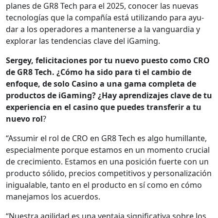
planes de GR8 Tech para el 2025, cono­cer las nuevas
tec­nologías que la com­pañía está uti­lizan­do para ayu­
dar a los oper­adores a man­ten­erse a la van­guardia y
explo­rar las ten­den­cias clave del iGam­ing.
Sergey, felic­ita­ciones por tu nue­vo puesto como CRO
de GR8 Tech. ¿Cómo ha sido para ti el cam­bio de
enfoque, de solo Casi­no a una gama com­ple­ta de
pro­duc­tos de iGam­ing? ¿Hay apren­diza­jes clave de tu
expe­ri­en­cia en el casi­no que puedes trans­ferir a tu
nue­vo rol
?
“Assumir el rol de CRO en GR8 Tech es algo humil­lante,
espe­cial­mente porque esta­mos en un momen­to cru­cial
de crec­imien­to. Esta­mos en una posi­ción fuerte con un
pro­duc­to sóli­do, pre­cios com­pet­i­tivos y per­son­al­ización
inigual­able, tan­to en el pro­duc­to en sí como en cómo
mane­jamos los acuer­dos.
“Nues­tra agili­dad es una ven­ta­ja sig­ni­fica­ti­va sobre los