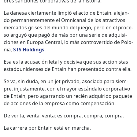
ores san­ciones cor­po­ra­ti­vas de la his­to­ria.
La dane­sa cier­ta­mente limpió el acto de Entain, ale­jan­
do per­ma­nen­te­mente el Omni­canal de los atrac­tivos
mer­ca­dos gris­es del mun­do del juego, pero en el pro­ce­
so arguyó que pagó de más por una serie de adquisi­
ciones en Europa Cen­tral, lo más con­tro­ver­tido de Polo­
nia,
STS Hold­ings
.
Esa es la acusación letal y deci­si­va que sus accionistas
esta­dounidens­es de Entain han pre­sen­ta­do con­tra ella.
Se va, sin duda, en un jet pri­va­do, aso­ci­a­da para siem­
pre, injus­ta­mente, con el may­or escán­da­lo cor­po­ra­ti­vo
de Entain, pero agar­ran­do un recién adquiri­do paque­te
de acciones de la empre­sa como com­pen­sación.
De ven­ta, ven­ta, ven­ta; es com­pra, com­pra, com­pra.
La car­rera por Entain está en mar­cha.