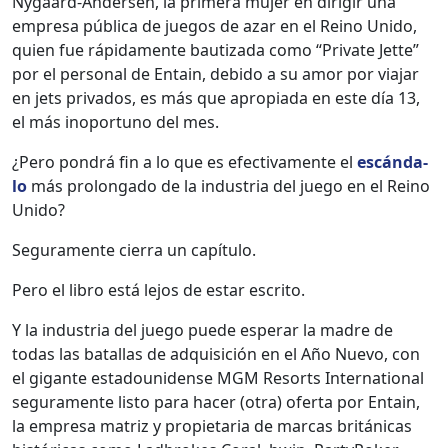
Nygaard-Ander­sen, la primera mujer en diri­gir una
empre­sa públi­ca de jue­gos de azar en el Reino Unido,
quien fue ráp­i­da­mente bau­ti­za­da como “Pri­vate Jette”
por el per­son­al de Entain, debido a su amor por via­jar
en jets pri­va­dos, es más que apropi­a­da en este día 13,
el más ino­por­tuno del mes.
¿Pero pon­drá fin a lo que es efec­ti­va­mente el
escán­da­
lo
más pro­lon­ga­do de la indus­tria del juego en el Reino
Unido?
Segu­ra­mente cier­ra un capí­tu­lo.
Pero el libro está lejos de estar escrito.
Y la indus­tria del juego puede esper­ar la madre de
todas las batal­las de adquisi­ción en el Año Nue­vo, con
el gigante esta­dounidense MGM Resorts Inter­na­tion­al
segu­ra­mente lis­to para hac­er (otra) ofer­ta por Entain,
la empre­sa matriz y propi­etaria de mar­cas británi­cas