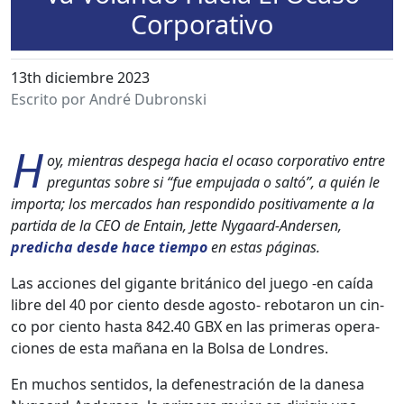
Corporativo
13th diciembre 2023
Escrito por André Dubronski
H
oy, mien­tras despe­ga hacia el oca­so cor­po­ra­ti­vo entre
pre­gun­tas sobre si “fue empu­ja­da o saltó”, a quién le
impor­ta; los mer­ca­dos han respon­di­do pos­i­ti­va­mente a la
par­ti­da de la CEO de Entain, Jette Nygaard-Ander­sen,
predicha des­de hace tiem­po
en estas pági­nas.
Las acciones del gigante británi­co del juego ‑en caí­da
libre del 40 por cien­to des­de agos­to- reb­o­taron un cin­
co por cien­to has­ta 842.40 GBX en las primeras opera­
ciones de esta mañana en la Bol­sa de Lon­dres.
En muchos sen­ti­dos, la defen­es­tración de la dane­sa