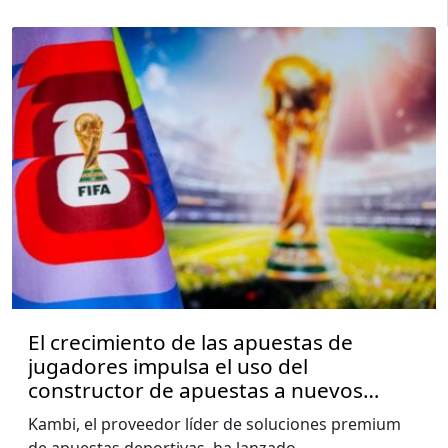
El crecimiento de las apuestas de
jugadores impulsa el uso del
constructor de apuestas a nuevos
niveles, muestra el informe de la Copa
Kambi, el proveedor líder de soluciones premium
del Mundo de Kambi
de apuestas deportivas, ha lanzado
...