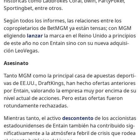
históri­c­as como Lad­brokes Coral, bwin, Par­ty­Pok­er,
Sport­ing­bet, entre otros.
Según todos los informes, las rela­ciones entre los
copropi­etar­ios de Bet­MGM ya están ten­sas; con MGM
eligien­do
lan­zar
la mar­ca en el Reino Unido a prin­ci­p­ios
de este año no con Entain sino con su nue­va adquisi­
ción LeoVe­gas.
Asesina­to
Tan­to MGM como la prin­ci­pal casa de apues­tas deporti­
vas de EE.UU., DraftK­ings, han hecho ofer­tas ante­ri­ores
por Entain, val­o­ran­do la empre­sa muy por enci­ma de su
niv­el actu­al de acciones. Pero estas ofer­tas fueron
rotun­da­mente rec­haz­adas.
Mien­tras tan­to, el acti­vo
descon­tento
de los accionistas
esta­dounidens­es de Entain tam­bién ha con­tribui­do sig­
ni­fica­ti­va­mente a la atmós­fera febril de cri­sis que rodea