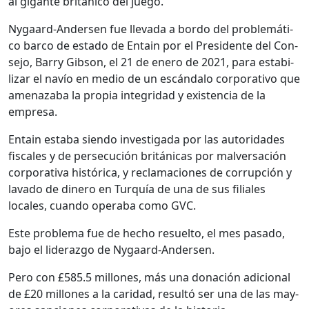
al gigante británi­co del juego.
Nygaard-Ander­sen fue lle­va­da a bor­do del prob­lemáti­
co bar­co de esta­do de Entain por el Pres­i­dente del Con­
se­jo, Bar­ry Gib­son, el 21 de enero de 2021, para esta­bi­
lizar el navío en medio de un escán­da­lo cor­po­ra­ti­vo que
ame­naz­a­ba la propia inte­gri­dad y exis­ten­cia de la
empre­sa.
Entain esta­ba sien­do inves­ti­ga­da por las autori­dades
fis­cales y de per­se­cu­ción británi­cas por malver­sación
cor­po­ra­ti­va históri­ca, y recla­ma­ciones de cor­rup­ción y
lava­do de dinero en Turquía de una de sus fil­iales
locales, cuan­do oper­a­ba como GVC.
Este prob­le­ma fue de hecho resuel­to, el mes pasa­do,
bajo el lid­er­az­go de Nygaard-Ander­sen.
Pero con £585.5 mil­lones, más una donación adi­cional
de £20 mil­lones a la cari­dad, resultó ser una de las may­