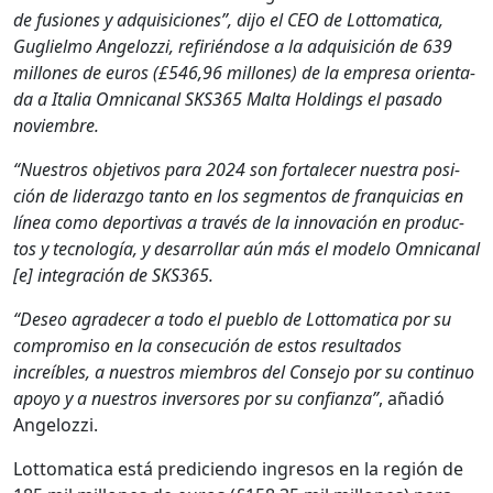
de fusiones y adquisi­ciones”, dijo el CEO de Lot­tomat­i­ca,
Gugliel­mo Angelozzi, refir­ién­dose a la adquisi­ción de 639
mil­lones de euros (£546,96 mil­lones) de la empre­sa ori­en­ta­
da a Italia Omni­canal SKS365 Mal­ta Hold­ings el pasa­do
noviem­bre.
“Nue­stros obje­tivos para 2024 son for­t­ale­cer nues­tra posi­
ción de lid­er­az­go tan­to en los seg­men­tos de fran­qui­cias en
línea como deporti­vas a través de la inno­vación en pro­duc­
tos y tec­nología, y desar­rol­lar aún más el mod­e­lo Omni­canal
[e] inte­gración de SKS365.
“Deseo agrade­cer a todo el pueblo de Lot­tomat­i­ca por su
com­pro­miso en la con­se­cu­ción de estos resul­ta­dos
increíbles, a nue­stros miem­bros del Con­se­jo por su con­tin­uo
apoyo y a nue­stros inver­sores por su con­fi­an­za”
, añadió
Angelozzi.
Lot­tomat­i­ca está predi­cien­do ingre­sos en la región de