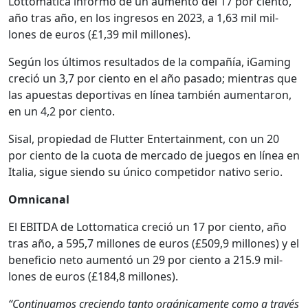
Lot­tomat­i­ca infor­mó de un aumen­to del 17 por cien­to,
año tras año, en los ingre­sos en 2023, a 1,63 mil mil­
lones de euros (£1,39 mil mil­lones).
Según los últi­mos resul­ta­dos de la com­pañía, iGam­ing
cre­ció un 3,7 por cien­to en el año pasa­do; mien­tras que
las apues­tas deporti­vas en línea tam­bién aumen­taron,
en un 4,2 por cien­to.
Sisal, propiedad de Flut­ter Enter­tain­ment, con un 20
por cien­to de la cuo­ta de mer­ca­do de jue­gos en línea en
Italia, sigue sien­do su úni­co com­peti­dor nati­vo serio.
Omni­canal
El EBITDA de Lot­tomat­i­ca cre­ció un 17 por cien­to, año
tras año, a 595,7 mil­lones de euros (£509,9 mil­lones) y el
ben­efi­cio neto aumen­tó un 29 por cien­to a 215.9 mil­
lones de euros (£184,8 mil­lones).
“Con­tin­u­amos cre­cien­do tan­to orgáni­ca­mente como a través