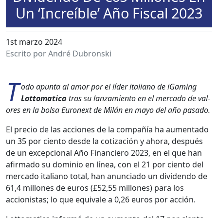
Un ‘Increíble’ Año Fiscal 2023
1st marzo 2024
Escrito por André Dubronski
T
odo apun­ta al amor por el líder ital­iano de iGam­ing
Lot­tomat­i­ca
tras su lan­za­mien­to en el mer­ca­do de val­
ores en la bol­sa Euronext de Milán en mayo del año pasa­do.
El pre­cio de las acciones de la com­pañía ha aumen­ta­do
un 35 por cien­to des­de la coti­zación y aho­ra, después
de un excep­cional Año Financiero 2023, en el que han
afir­ma­do su dominio en línea, con el 21 por cien­to del
mer­ca­do ital­iano total, han anun­ci­a­do un div­i­den­do de
61,4 mil­lones de euros (£52,55 mil­lones) para los
accionistas; lo que equiv­ale a 0,26 euros por acción.