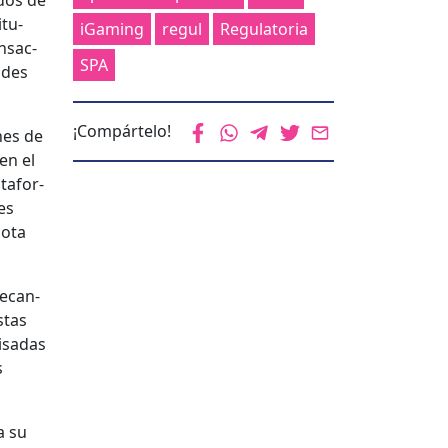
­dos de
­tu­
iGaming
regul
Regulatoria
ansac­
SPA
ades
¡Compártelo!
ones de
en el
atafor­
es
o­ta
mecan­
estas
visadas
s
a su