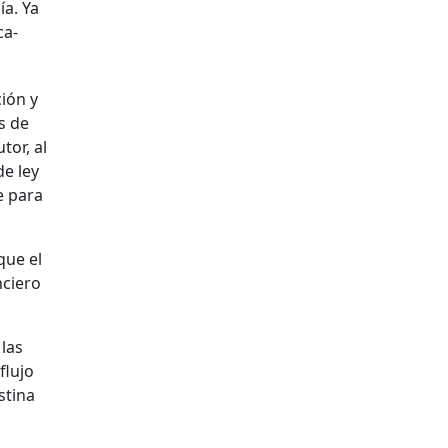
ía. Ya
ca­
ción y
os de
utor, al
de ley
e para
que el
nciero
 las
lu­jo
­ti­na