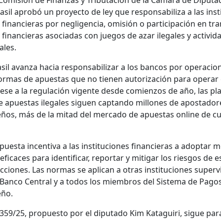
Comisión de Finan­zas y Trib­utación de la Cámara de Diputa
asil aprobó un proyec­to de ley que respon­s­abi­liza a las insti
financieras por neg­li­gen­cia, omisión o par­tic­i­pación en tr
financieras aso­ci­adas con jue­gos de azar ile­gales y activi­d
nales.
asil avan­za hacia respon­s­abi­lizar a los ban­cos por opera­ci
or­mas de apues­tas que no tienen autor­ización para oper­ar 
Pese a la reg­u­lación vigente des­de comien­zos de año, las pl
 apues­tas ile­gales siguen cap­tan­do mil­lones de apos­ta­dor
eños, más de la mitad del mer­ca­do de apues­tas online de cu
­ues­ta incen­ti­va a las insti­tu­ciones financieras a adop­tar 
efi­caces para iden­ti­ficar, repor­tar y mit­i­gar los ries­gos de 
c­ciones. Las nor­mas se apli­can a otras insti­tu­ciones super­
 Ban­co Cen­tral y a todos los miem­bros del Sis­tema de Pago
eño.
2359/25, prop­uesto por el diputa­do Kim Kataguiri, sigue par