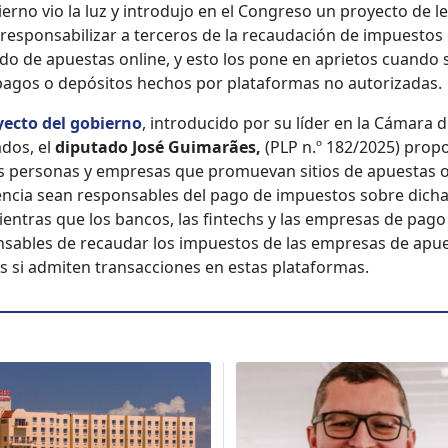
ier­no vio la luz y intro­du­jo en el Con­gre­so un proyec­to de 
 respon­s­abi­lizar a ter­ceros de la recau­dación de impuestos 
­do de apues­tas online, y esto los pone en apri­etos cuan­do s
pagos o depósi­tos hechos por platafor­mas no autor­izadas.
ec­to del gob­ier­no
, intro­duci­do por su líder en la Cámara 
­dos, el
diputa­do José Guimarães,
(PLP n.º 182/2025) pro­p
s per­sonas y empre­sas que pro­mue­van sitios de apues­tas 
cen­cia sean respon­s­ables del pago de impuestos sobre dich
ien­tras que los ban­cos, las fin­techs y las empre­sas de pag
­s­ables de recau­dar los impuestos de las empre­sas de apue
les si admiten transac­ciones en estas platafor­mas.