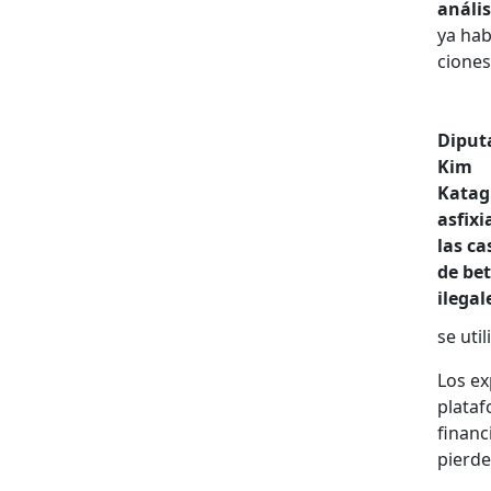
análi­s
ya hab
ciones
Diput
Kim
Katagu
asfix­i
las ca
de bet
ile­gal
se util
Los ex
platafo
financi
pierde 