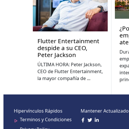
¿Po
emp
Flutter Entertainment
ate
despide a su CEO,
eco
Dur
Peter Jackson
emp
ÚLTIMA HORA: Peter Jackson,
exp
CEO de Flutter Entertainment,
inte
la mayor compañía de
...
prin
Hipervínculos Rápidos
Mantener Actualizado
Terminos y Condiciones