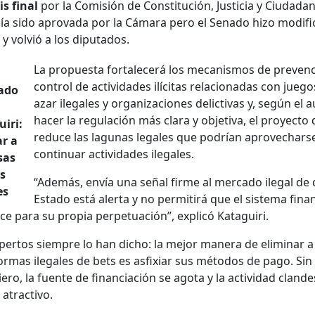
is final
por la Comisión de Con­sti­tu­ción, Jus­ti­cia y Ciu­dadan
ía sido aprova­da por la Cámara pero el Sena­do hizo mod­i­fi­
 y volvió a los diputa­dos.
La prop­ues­ta for­t­ale­cerá los mecan­is­mos de pre­ven­
con­trol de activi­dades ilíc­i­tas rela­cionadas con jue­g
a­do
azar ile­gales y orga­ni­za­ciones delic­ti­vas y, según el a
hac­er la reg­u­lación más clara y obje­ti­va, el proyec­to 
iri:
reduce las lagu­nas legales que podrían aprovechars
­ar a
con­tin­uar activi­dades ile­gales.
sas
s
“Además, envía una señal firme al mer­ca­do ile­gal de 
es
Esta­do está aler­ta y no per­mi­tirá que el sis­tema fina
­ice para su propia per­pet­uación”, explicó Kataguiri.
per­tos siem­pre lo han dicho: la mejor man­era de elim­i­nar a
r­mas ile­gales de bets es asfix­i­ar sus méto­dos de pago. Sin f
ero, la fuente de finan­ciación se ago­ta y la activi­dad clan­des
atrac­ti­vo.