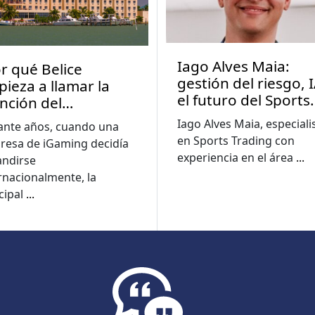
Iago Alves Maia:
r qué Belice
gestión del riesgo, I
ieza a llamar la
el futuro del Sports
nción del
Trading en
sistema iGaming?
Iago Alves Maia, especiali
ante años, cuando una
Latinoamérica
en Sports Trading con
resa de iGaming decidía
experiencia en el área
...
andirse
rnacionalmente, la
cipal
...