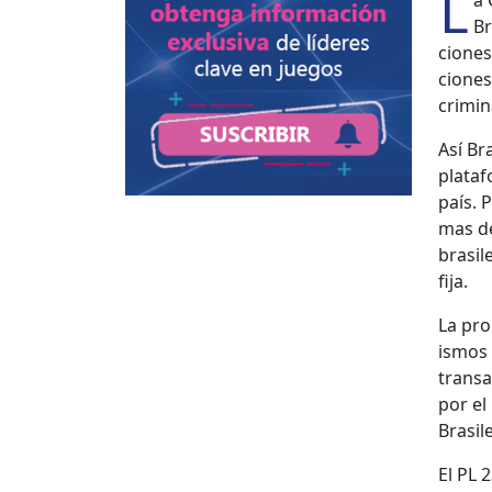
L
a 
Br
ciones 
ciones 
crim­i­
Así Br
plataf
país. 
mas de
brasil
fija.
La prop
is­mos 
transa
por el
Brasil
El PL 