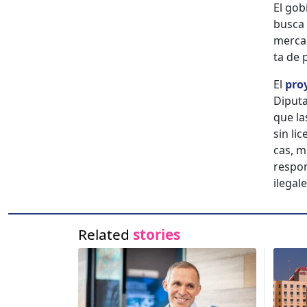
El gob­
bus­ca
mer­ca
ta de 
El
proy
Diputa
que la
sin li
cas, m
respon
ile­ga
Related
stories