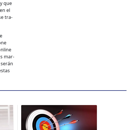
ley que
en el
e tra­
de
one
online
as mar­
o serán
s­tas