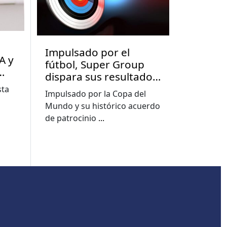
Impulsado por el
A y
fútbol, Super Group
dispara sus resultados
en el segundo
sta
Impulsado por la Copa del
trimestre y mejora sus
Mundo y su histórico acuerdo
previsiones para 2026
de patrocinio
...