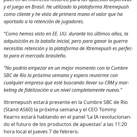
y el juego en Brasil. He uti­liza­do la platafor­ma Xtreme­push
como cliente y he vis­to de primera mano el val­or que ha
apor­ta­do a la reten­ción de jugadores.
“Como hemos vis­to en EE. UU. durante los últi­mos años, la
adquisi­ción es la batal­la ini­cial, pero para ganar la guer­ra
nece­si­tas reten­ción y la platafor­ma de Xtreme­push es per­fec­
ta para el mer­ca­do brasileño.
“No podría empezar en un mejor momen­to con la Cum­bre
SBC de Río la próx­i­ma sem­ana y espero reunirme con
cualquier empre­sa que esté bus­can­do lle­var su CRM y mar­
ket­ing de fidelización a un niv­el com­ple­ta­mente nue­vo.”
Xtreme­push estará pre­sente en la Cum­bre SBC de Río
(Stand A560) la próx­i­ma sem­ana y el CEO Tom­my
Kearns estará hablan­do en el pan­el ‘La IA rev­olu­cio­nan­
do el futuro de los pro­duc­tos de apues­tas’ a las 11:20
hora local el jueves 7 de febrero.