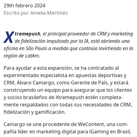
29th febrero 2024
Escrito por Amelia Mertinez
X
treme­push
, el prin­ci­pal provee­dor de CRM y mar­ket­ing
de fidelización impul­sa­do por la IA, está abrien­do una
ofic­i­na en São Paulo a medi­da que con­tinúa invir­tien­do en la
región de LatAm.
Para ayu­dar a esta expan­sión, se ha con­trata­do al
exper­i­men­ta­do espe­cial­ista en apues­tas deporti­vas y
CRM, Álvaro Camar­go, como Ger­ente de País, y estará
con­struyen­do un equipo para ase­gu­rar que los clientes
y socios brasileños de Xtreme­push estén com­ple­ta­
mente respal­da­dos con todas sus necesi­dades de CRM,
fidelización y gam­i­fi­cación.
Camar­go se une proce­dente de WeCon­tent, una com­
pañía líder en mar­ket­ing dig­i­tal para iGam­ing en Brasil,