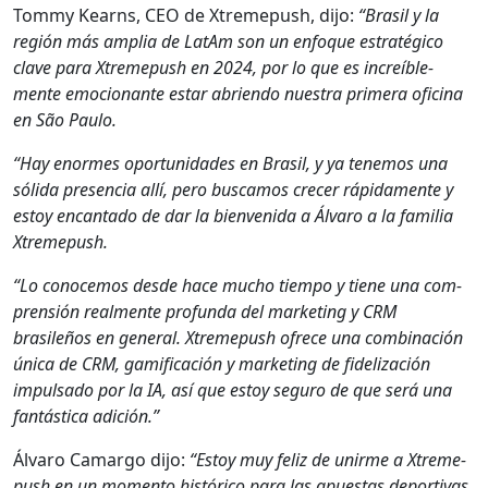
Tom­my Kearns, CEO de Xtreme­push, dijo:
“Brasil y la
región más amplia de LatAm son un enfoque estratégi­co
clave para Xtreme­push en 2024, por lo que es increíble­
mente emo­cio­nante estar abrien­do nues­tra primera ofic­i­na
en São Paulo.
“Hay enormes opor­tu­nidades en Brasil, y ya ten­emos una
sól­i­da pres­en­cia allí, pero bus­camos cre­cer ráp­i­da­mente y
estoy encan­ta­do de dar la bien­veni­da a Álvaro a la famil­ia
Xtreme­push.
“Lo cono­ce­mos des­de hace mucho tiem­po y tiene una com­
pren­sión real­mente pro­fun­da del mar­ket­ing y CRM
brasileños en gen­er­al. Xtreme­push ofrece una com­bi­nación
úni­ca de CRM, gam­i­fi­cación y mar­ket­ing de fidelización
impul­sa­do por la IA, así que estoy seguro de que será una
fan­tás­ti­ca adi­ción.”
Álvaro Camar­go dijo:
“Estoy muy feliz de unirme a Xtreme­
push en un momen­to históri­co para las apues­tas deporti­vas