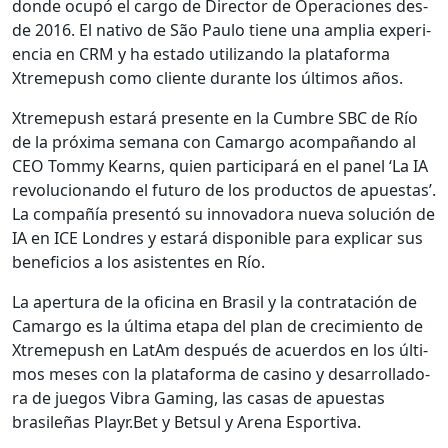
donde ocupó el car­go de Direc­tor de Opera­ciones des­
de 2016. El nati­vo de São Paulo tiene una amplia expe­ri­
en­cia en CRM y ha esta­do uti­lizan­do la platafor­ma
Xtreme­push como cliente durante los últi­mos años.
Xtreme­push estará pre­sente en la Cum­bre SBC de Río
de la próx­i­ma sem­ana con Camar­go acom­pañan­do al
CEO Tom­my Kearns, quien par­tic­i­pará en el pan­el ‘La IA
rev­olu­cio­nan­do el futuro de los pro­duc­tos de apues­tas’.
La com­pañía pre­sen­tó su inno­vado­ra nue­va solu­ción de
IA en ICE Lon­dres y estará disponible para explicar sus
ben­efi­cios a los asis­tentes en Río.
La aper­tu­ra de la ofic­i­na en Brasil y la con­trat­ación de
Camar­go es la últi­ma eta­pa del plan de crec­imien­to de
Xtreme­push en LatAm después de acuer­dos en los últi­
mos meses con la platafor­ma de casi­no y desar­rol­lado­
ra de jue­gos Vibra Gam­ing, las casas de apues­tas
brasileñas Playr.Bet y Bet­sul y Are­na Esporti­va.