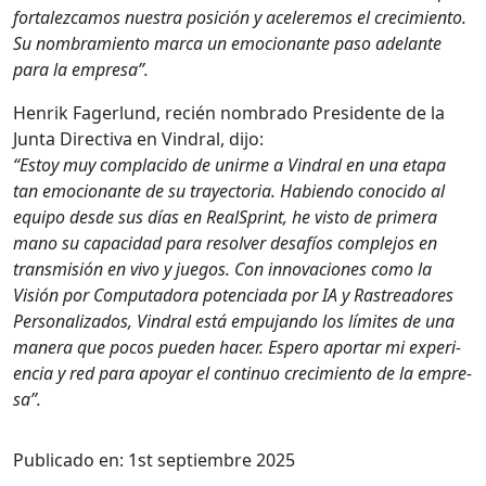
for­t­alez­camos nues­tra posi­ción y acel­ere­mos el crec­imien­to.
Su nom­bramien­to mar­ca un emo­cio­nante paso ade­lante
para la empre­sa”.
Hen­rik Fager­lund, recién nom­bra­do Pres­i­dente de la
Jun­ta Direc­ti­va en Vin­dral, dijo:
“Estoy muy com­placido de unirme a Vin­dral en una eta­pa
tan emo­cio­nante de su trayec­to­ria. Habi­en­do cono­ci­do al
equipo des­de sus días en Real­Sprint, he vis­to de primera
mano su capaci­dad para resolver desafíos com­ple­jos en
trans­misión en vivo y jue­gos. Con inno­va­ciones como la
Visión por Com­puta­do­ra poten­ci­a­da por IA y Ras­treadores
Per­son­al­iza­dos, Vin­dral está empu­jan­do los límites de una
man­era que pocos pueden hac­er. Espero apor­tar mi expe­ri­
en­cia y red para apo­yar el con­tin­uo crec­imien­to de la empre­
sa”.
Publicado en:
1st septiembre 2025