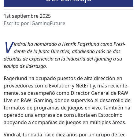
1st septiembre 2025
Escrito por iGamingFuture
V
in­dral ha nom­bra­do a Hen­rik Fager­lund como Pres­i­
dente de la Jun­ta Direc­ti­va, aña­di­en­do más de dos
décadas de expe­ri­en­cia en la indus­tria del igam­ing a su
equipo de lid­er­az­go.
Fager­lund ha ocu­pa­do puestos de alta direc­ción en
provee­dores como Evo­lu­tion y NetEnt y, más recien­te­
mente, se desem­peñó como Direc­tor Gen­er­al de RAW
Live en RAW iGam­ing, donde super­visó el desar­rol­lo de
for­matos de pro­gra­mas de jue­gos en vivo. Tam­bién ha
oper­a­do una empre­sa de con­sul­toría en Esto­col­mo
apoyan­do a com­pañías de jue­gos en múlti­ples áreas.
Vin­dral, fun­da­da hace diez años por un grupo de tec­