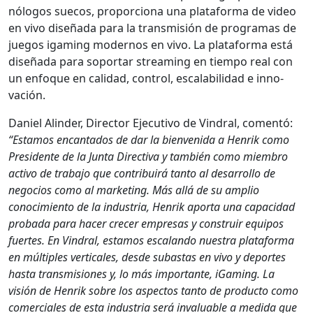
nól­o­gos sue­cos, pro­por­ciona una platafor­ma de video
en vivo dis­eña­da para la trans­misión de pro­gra­mas de
jue­gos igam­ing mod­er­nos en vivo. La platafor­ma está
dis­eña­da para sopor­tar stream­ing en tiem­po real con
un enfoque en cal­i­dad, con­trol, escal­a­bil­i­dad e inno­
vación.
Daniel Alin­der, Direc­tor Ejec­u­ti­vo de Vin­dral, comen­tó:
“Esta­mos encan­ta­dos de dar la bien­veni­da a Hen­rik como
Pres­i­dente de la Jun­ta Direc­ti­va y tam­bién como miem­bro
acti­vo de tra­ba­jo que con­tribuirá tan­to al desar­rol­lo de
nego­cios como al mar­ket­ing. Más allá de su amplio
conocimien­to de la indus­tria, Hen­rik apor­ta una capaci­dad
proba­da para hac­er cre­cer empre­sas y con­stru­ir equipos
fuertes. En Vin­dral, esta­mos esca­lan­do nues­tra platafor­ma
en múlti­ples ver­ti­cales, des­de sub­as­tas en vivo y deportes
has­ta trans­mi­siones y, lo más impor­tante, iGam­ing. La
visión de Hen­rik sobre los aspec­tos tan­to de pro­duc­to como
com­er­ciales de esta indus­tria será invalu­able a medi­da que