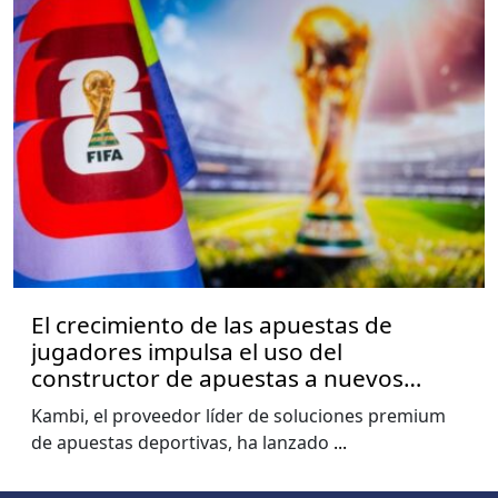
El crecimiento de las apuestas de
jugadores impulsa el uso del
constructor de apuestas a nuevos
niveles, muestra el informe de la Copa
Kambi, el proveedor líder de soluciones premium
del Mundo de Kambi
de apuestas deportivas, ha lanzado
...