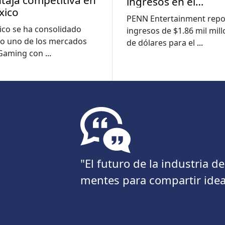
taja competitiva en
ingresos en el
xico
segundo trimestre 
PENN Entertainment repo
medida que las
co se ha consolidado
ingresos de $1.86 mil mil
pérdidas digitales s
o uno de los mercados
de dólares para el
...
reducen
iGaming con
...
"El futuro de la industria 
mentes para compartir idea