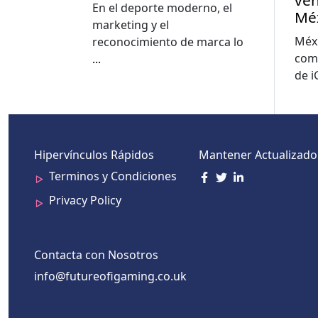
ven
Juniors y River Plate en
En el deporte moderno, el
Mé
Argentina
marketing y el
Méxi
reconocimiento de marca lo
com
...
de 
Hipervínculos Rápidos
Mantener Actualizado
Terminos y Condiciones
Privacy Policy
Contacta con Nosotros
info@futureofigaming.co.uk