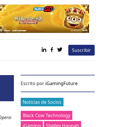
Suscribir
Escrito por
iGamingFuture
Categories
Noticias de Socios
Black Cow Technology
Oper­a­
a
iGaming
Shelley Hannah