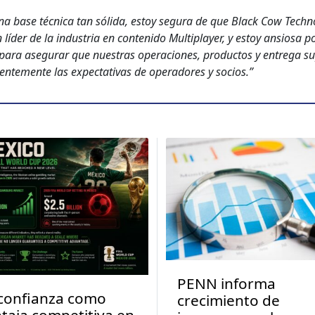
a base téc­ni­ca tan sól­i­da, estoy segu­ra de que Black Cow Tech­no
 líder de la indus­tria en con­tenido Mul­ti­play­er, y estoy ansiosa p
 para ase­gu­rar que nues­tras opera­ciones, pro­duc­tos y entre­ga s
­ten­te­mente las expec­ta­ti­vas de oper­adores y socios.”
PENN informa
confianza como
crecimiento de