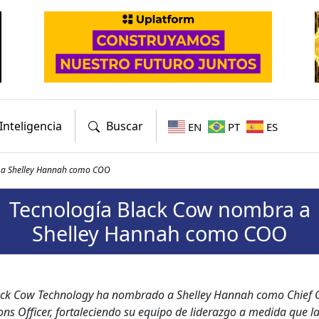
Inteligencia
Buscar
EN
PT
ES
 a Shelley Hannah como COO
Tecnología Black Cow nombra a
Shelley Hannah como COO
ack Cow Tech­nol­o­gy ha nom­bra­do a Shel­ley Han­nah como Chief 
ons Offi­cer, for­t­ale­cien­do su equipo de lid­er­az­go a medi­da que l