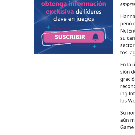
empre­
Han­na
peñó c
NetEnt
su car
sec­to
tos, ag
En la 
sión d
gració
recono
ing In
los Wo
Su nom
aún má
Game Se