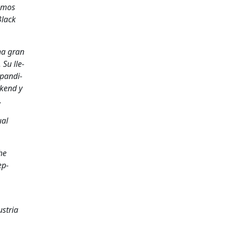
a­mos
Black
una gran
. Su lle­
xpandi­
k­end y
.
ual
he
ep­
ustria