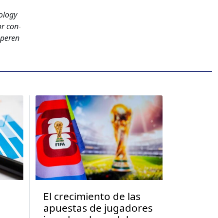
l­o­gy
or con­
uper­en
El crecimiento de las
apuestas de jugadores