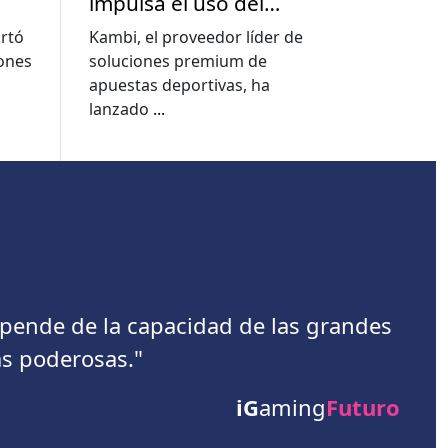
impulsa el uso del
a
constructor de
rtó
Kambi, el proveedor líder de
apuestas a nuevos
lones
soluciones premium de
e
niveles, muestra el
apuestas deportivas, ha
informe de la Copa del
lanzado
...
Mundo de Kambi
depende de la capacidad de las grandes
s poderosas."
iG
aming
Futuro