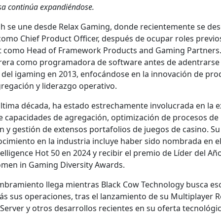
sa con­tinúa expandién­dose.
h se une des­de Relax Gam­ing, donde recien­te­mente se de
omo Chief Prod­uct Offi­cer, después de ocu­par roles pre­vio
 como Head of Frame­work Prod­ucts and Gam­ing Part­ners. 
­rera como pro­gra­mado­ra de soft­ware antes de aden­trarse 
r del igam­ing en 2013, enfocán­dose en la inno­vación de pro­
re­gación y lid­er­az­go oper­a­ti­vo.
últi­ma déca­da, ha esta­do estrechamente involu­cra­da en la 
e capaci­dades de agre­gación, opti­mización de pro­ce­sos de 
n y gestión de exten­sos portafo­lios de jue­gos de casi­no. Su
cimien­to en la indus­tria incluye haber sido nom­bra­da en 
tel­li­gence Hot 50 en 2024 y recibir el pre­mio de Líder del Añ
men in Gam­ing Diver­si­ty Awards.
­bramien­to lle­ga mien­tras Black Cow Tech­nol­o­gy bus­ca es
s sus opera­ciones, tras el lan­za­mien­to de su Mul­ti­play­er
rv­er y otros desar­rol­los recientes en su ofer­ta tec­nológ­i­