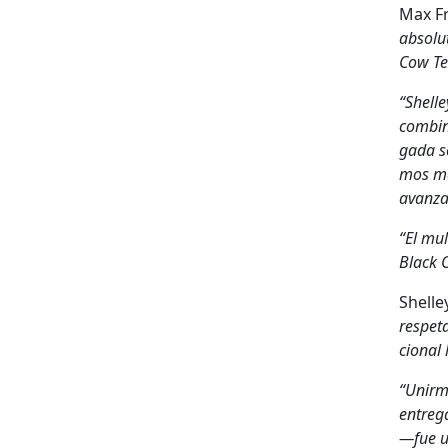
Max Fr
abso­lu
Cow Tec
“Shel­l
com­bi­n
ga­da 
mos más
avan­za
“El mul
Black C
Shel­l
respeta
cional 
“Unirm
entrega
—fue un