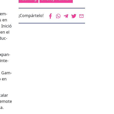
sem­
¡Compártelo!
s en
Ini­ció
en el
duc­
expan­
inte­
el Gam­
o en
calar
 Remote
ca.