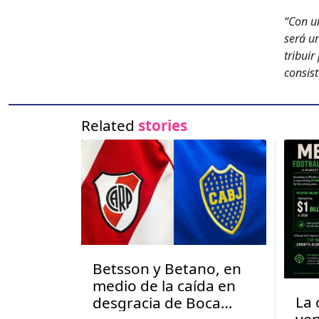
“Con un
será un
tribuir
con­sis
Related
stories
Betsson y Betano, en
medio de la caída en
La 
desgracia de Boca