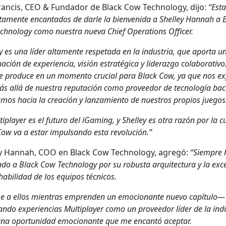
an­cis, CEO & Fun­dador de Black Cow Tech­nol­o­gy, dijo:
“Est
­ta­mente encan­ta­dos de dar­le la bien­veni­da a Shel­ley Han­nah a 
h­nol­o­gy como nues­tra nue­va Chief Oper­a­tions Offi­cer.
ey es una líder alta­mente respeta­da en la indus­tria, que apor­ta 
ación de expe­ri­en­cia, visión estratég­i­ca y lid­er­az­go colab­o­ra­ti­vo
se pro­duce en un momen­to cru­cial para Black Cow, ya que nos e
 allá de nues­tra rep­utación como provee­dor de tec­nología bac
mos hacia la creación y lan­za­mien­to de nue­stros pro­pios jue­gos
­ti­play­er es el futuro del iGam­ing, y Shel­ley es otra razón por la c
ow va a estar impul­san­do esta rev­olu­ción.”
ey Han­nah, COO en Black Cow Tech­nol­o­gy, agregó:
“Siem­pre 
­do a Black Cow Tech­nol­o­gy por su robus­ta arqui­tec­tura y la exc
habil­i­dad de los equipos téc­ni­cos.
e a ellos mien­tras empren­den un emo­cio­nante nue­vo capítulo—
ndo expe­ri­en­cias Mul­ti­play­er como un provee­dor líder de la ind
a opor­tu­nidad emo­cio­nante que me encan­tó acep­tar.