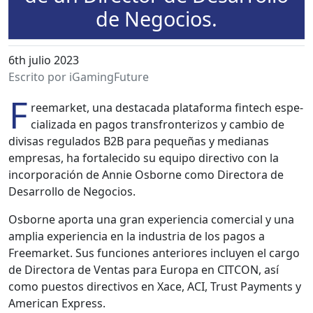
de Negocios.
6th julio 2023
Escrito por iGamingFuture
F
reemar­ket, una desta­ca­da platafor­ma fin­tech espe­
cial­iza­da en pagos trans­fron­ter­i­zos y cam­bio de
divisas reg­u­la­dos B2B para pequeñas y medi­anas
empre­sas, ha for­t­ale­ci­do su equipo direc­ti­vo con la
incor­po­ración de Annie Osborne como Direc­to­ra de
Desar­rol­lo de Nego­cios.
Osborne apor­ta una gran expe­ri­en­cia com­er­cial y una
amplia expe­ri­en­cia en la indus­tria de los pagos a
Freemar­ket. Sus fun­ciones ante­ri­ores incluyen el car­go
de Direc­to­ra de Ven­tas para Europa en CITCON, así
como puestos direc­tivos en Xace, ACI, Trust Pay­ments y
Amer­i­can Express.