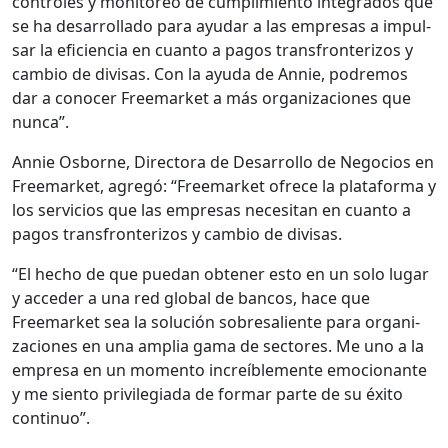
con­troles y mon­i­toreo de cumplim­ien­to inte­gra­dos que
se ha desar­rol­la­do para ayu­dar a las empre­sas a impul­
sar la efi­cien­cia en cuan­to a pagos trans­fron­ter­i­zos y
cam­bio de divisas. Con la ayu­da de Annie, podremos
dar a cono­cer Freemar­ket a más orga­ni­za­ciones que
nun­ca”.
Annie Osborne, Direc­to­ra de Desar­rol­lo de Nego­cios en
Freemar­ket, agregó: “Freemar­ket ofrece la platafor­ma y
los ser­vi­cios que las empre­sas nece­si­tan en cuan­to a
pagos trans­fron­ter­i­zos y cam­bio de divisas.
“El hecho de que puedan obten­er esto en un solo lugar
y acced­er a una red glob­al de ban­cos, hace que
Freemar­ket sea la solu­ción sobre­saliente para orga­ni­
za­ciones en una amplia gama de sec­tores. Me uno a la
empre­sa en un momen­to increíble­mente emo­cio­nante
y me sien­to priv­i­le­gia­da de for­mar parte de su éxi­to
con­tin­uo”.