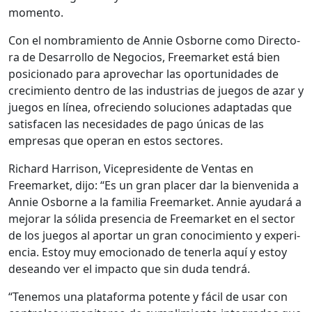
momen­to.
Con el nom­bramien­to de Annie Osborne como Direc­to­
ra de Desar­rol­lo de Nego­cios, Freemar­ket está bien
posi­ciona­do para aprovechar las opor­tu­nidades de
crec­imien­to den­tro de las indus­trias de jue­gos de azar y
jue­gos en línea, ofre­cien­do solu­ciones adap­tadas que
sat­is­facen las necesi­dades de pago úni­cas de las
empre­sas que oper­an en estos sec­tores.
Richard Har­ri­son, Vicepres­i­dente de Ven­tas en
Freemar­ket, dijo: “Es un gran plac­er dar la bien­veni­da a
Annie Osborne a la famil­ia Freemar­ket. Annie ayu­dará a
mejo­rar la sól­i­da pres­en­cia de Freemar­ket en el sec­tor
de los jue­gos al apor­tar un gran conocimien­to y expe­ri­
en­cia. Estoy muy emo­ciona­do de ten­er­la aquí y estoy
dese­an­do ver el impacto que sin duda ten­drá.
“Ten­emos una platafor­ma potente y fácil de usar con