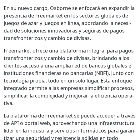
En su nue­vo car­go, Osborne se enfo­cará en expandir la
pres­en­cia de Freemar­ket en los sec­tores glob­ales de
jue­gos de azar y jue­gos en línea, abor­dan­do la necesi­
dad de solu­ciones inno­vado­ras y seguras de pagos
trans­fron­ter­i­zos y cam­bio de divisas.
Freemar­ket ofrece una platafor­ma inte­gral para pagos
trans­fron­ter­i­zos y cam­bio de divisas, brin­dan­do a los
clientes acce­so a una amplia red de ban­cos glob­ales e
insti­tu­ciones financieras no ban­car­ias (NBFI), jun­to con
tec­nología propia, todo en un solo lugar. Esta enfoque
inte­gra­do per­mite a las empre­sas sim­pli­ficar pro­ce­sos,
sim­pli­ficar la com­ple­ji­dad y mejo­rar la efi­cien­cia oper­a­
ti­va.
La platafor­ma de Freemar­ket se puede acced­er a través
de API o por­tal web, aprovechan­do una infraestruc­tura
líder en la indus­tria y ser­vi­cios infor­máti­cos para garan­
ti­zar una seguri­dad y resisten­cia sól­i­das en todo