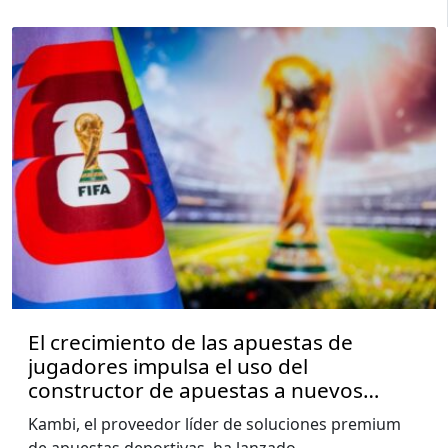
El crecimiento de las apuestas de
jugadores impulsa el uso del
constructor de apuestas a nuevos
niveles, muestra el informe de la Copa
Kambi, el proveedor líder de soluciones premium
del Mundo de Kambi
de apuestas deportivas, ha lanzado
...