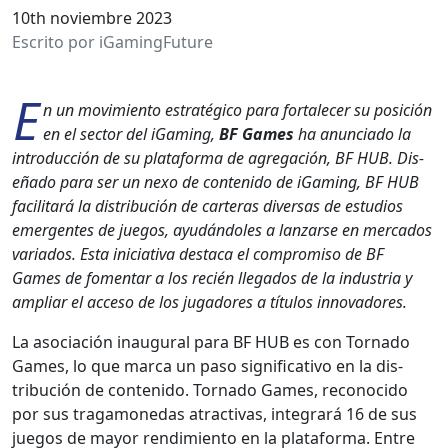
10th noviembre 2023
Escrito por iGamingFuture
E
n un movimien­to estratégi­co para for­t­ale­cer su posi­ción
en el sec­tor del iGam­ing,
BF Games
ha anun­ci­a­do la
intro­duc­ción de su platafor­ma de agre­gación, BF HUB. Dis­
eña­do para ser un nexo de con­tenido de iGam­ing, BF HUB
facil­i­tará la dis­tribu­ción de carteras diver­sas de estu­dios
emer­gentes de jue­gos, ayudán­doles a lan­zarse en mer­ca­dos
vari­a­dos. Esta ini­cia­ti­va desta­ca el com­pro­miso de BF
Games de fomen­tar a los recién lle­ga­dos de la indus­tria y
ampli­ar el acce­so de los jugadores a títu­los inno­vadores.
La aso­ciación inau­gur­al para BF HUB es con Tor­na­do
Games, lo que mar­ca un paso sig­ni­fica­ti­vo en la dis­
tribu­ción de con­tenido. Tor­na­do Games, recono­ci­do
por sus trag­a­monedas atrac­ti­vas, inte­grará 16 de sus
jue­gos de may­or rendimien­to en la platafor­ma. Entre