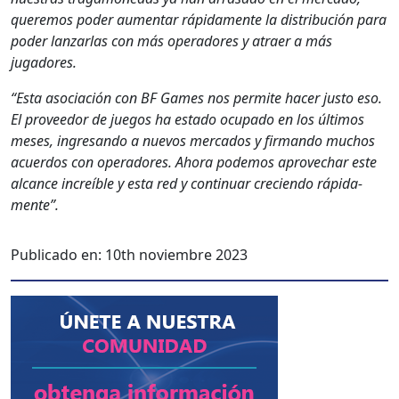
quer­e­mos poder aumen­tar ráp­i­da­mente la dis­tribu­ción para
poder lan­zarlas con más oper­adores y atraer a más
jugadores.
“Esta aso­ciación con BF Games nos per­mite hac­er jus­to eso.
El provee­dor de jue­gos ha esta­do ocu­pa­do en los últi­mos
meses, ingre­san­do a nuevos mer­ca­dos y fir­man­do muchos
acuer­dos con oper­adores. Aho­ra podemos aprovechar este
alcance increíble y esta red y con­tin­uar cre­cien­do ráp­i­da­
mente”.
Publicado en:
10th noviembre 2023