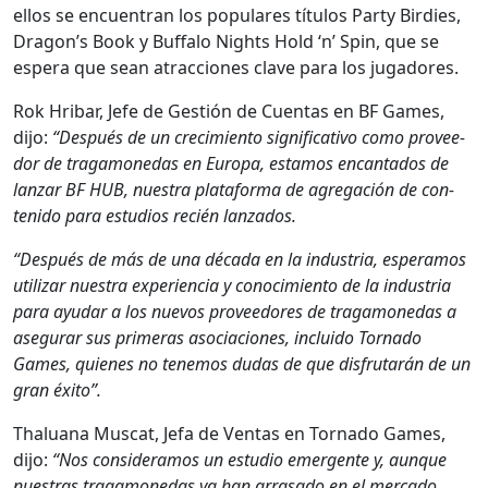
ellos se encuen­tran los pop­u­lares títu­los Par­ty Birdies,
Dragon’s Book y Buf­fa­lo Nights Hold ‘n’ Spin, que se
espera que sean atrac­ciones clave para los jugadores.
Rok Hrib­ar, Jefe de Gestión de Cuen­tas en BF Games,
dijo:
“Después de un crec­imien­to sig­ni­fica­ti­vo como provee­
dor de trag­a­monedas en Europa, esta­mos encan­ta­dos de
lan­zar BF HUB, nues­tra platafor­ma de agre­gación de con­
tenido para estu­dios recién lan­za­dos.
“Después de más de una déca­da en la indus­tria, esper­amos
uti­lizar nues­tra expe­ri­en­cia y conocimien­to de la indus­tria
para ayu­dar a los nuevos provee­dores de trag­a­monedas a
ase­gu­rar sus primeras aso­cia­ciones, inclu­i­do Tor­na­do
Games, quienes no ten­emos dudas de que dis­fru­tarán de un
gran éxi­to”.
Thalu­a­na Mus­cat, Jefa de Ven­tas en Tor­na­do Games,
dijo:
“Nos con­sid­er­amos un estu­dio emer­gente y, aunque
nues­tras trag­a­monedas ya han arrasa­do en el mer­ca­do,