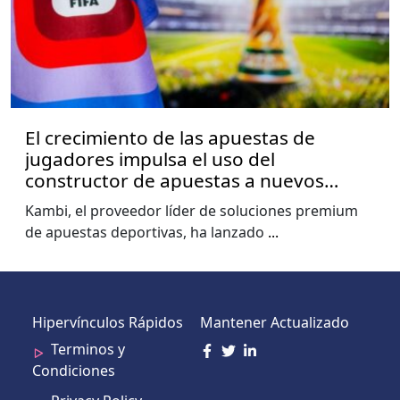
El crecimiento de las apuestas de
jugadores impulsa el uso del
constructor de apuestas a nuevos
niveles, muestra el informe de la Copa
Kambi, el proveedor líder de soluciones premium
del Mundo de Kambi
de apuestas deportivas, ha lanzado
...
Hipervínculos Rápidos
Mantener Actualizado
Terminos y
Condiciones