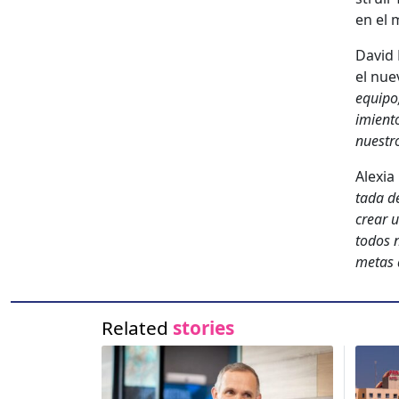
en el m
David 
el nue
equipo; 
imien­t
nue­str
Alex­i
ta­da d
crear u
todos n
metas d
Related
stories