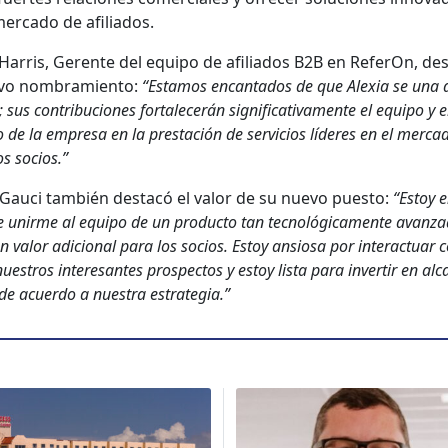
er­ca­do de afil­i­a­dos.
Har­ris, Ger­ente del equipo de afil­i­a­dos B2B en Refer­On, de
­vo nom­bramien­to:
“Esta­mos encan­ta­dos de que Alex­ia se una 
sus con­tribu­ciones for­t­ale­cerán sig­ni­fica­ti­va­mente el equipo y e
o de la empre­sa en la prestación de ser­vi­cios líderes en el mer­ca­
os socios.”
a Gau­ci tam­bién destacó el val­or de su nue­vo puesto:
“Estoy 
e unirme al equipo de un pro­duc­to tan tec­nológi­ca­mente avan­za
n val­or adi­cional para los socios. Estoy ansiosa por inter­ac­tu­ar 
ue­stros intere­santes prospec­tos y estoy lista para inver­tir en alc
e acuer­do a nues­tra estrate­gia.”