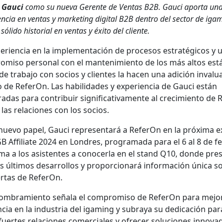
a Gau­ci
como su nue­va Ger­ente de Ven­tas B2B. Gau­ci apor­ta un
en­cia en ven­tas y mar­ket­ing dig­i­tal B2B den­tro del sec­tor de igam
óli­do his­to­r­i­al en ven­tas y éxi­to del cliente.
e­ri­en­cia en la imple­mentación de pro­ce­sos estratégi­cos y 
o­miso per­son­al con el man­ten­imien­to de los más altos est
de tra­ba­jo con socios y clientes la hacen una adi­ción invalu­
de Refer­On. Las habil­i­dades y expe­ri­en­cia de Gau­ci están
das para con­tribuir sig­ni­fica­ti­va­mente al crec­imien­to de 
 las rela­ciones con los socios.
ue­vo papel, Gau­ci rep­re­sen­tará a Refer­On en la próx­i­ma e
B Affil­i­ate 2024 en Lon­dres, pro­gra­ma­da para el 6 al 8 de f
­ma a los asis­tentes a cono­cer­la en el stand Q10, donde pre­
s últi­mos desar­rol­los y pro­por­cionará infor­ma­ción úni­ca 
r­tas de Refer­On.
om­bramien­to señala el com­pro­miso de Refer­On para mejo­
­cia en la indus­tria del igam­ing y sub­raya su ded­i­cación pa
 fuertes rela­ciones com­er­ciales y ofre­cer solu­ciones inno­va