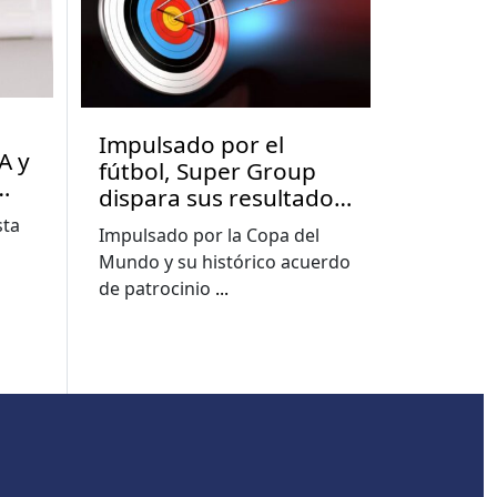
Impulsado por el
A y
fútbol, Super Group
dispara sus resultados
en el segundo
sta
Impulsado por la Copa del
trimestre y mejora sus
Mundo y su histórico acuerdo
previsiones para 2026
de patrocinio
...