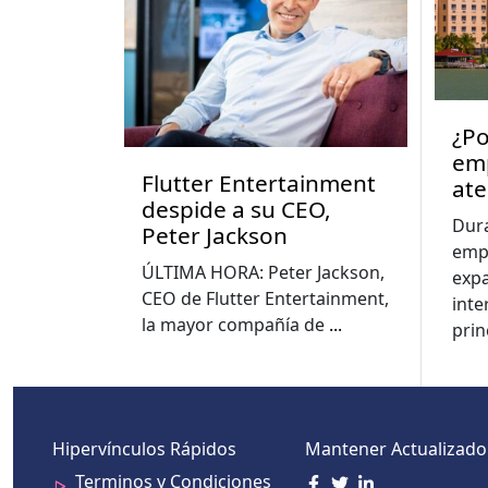
¿Po
emp
Flutter Entertainment
ate
despide a su CEO,
eco
Dur
Peter Jackson
emp
ÚLTIMA HORA: Peter Jackson,
exp
CEO de Flutter Entertainment,
inte
la mayor compañía de
...
prin
Hipervínculos Rápidos
Mantener Actualizado
Terminos y Condiciones