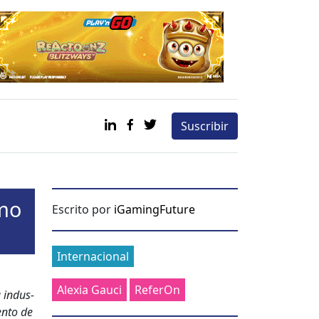
Suscribir
omo
Escrito por
iGamingFuture
Categories
Internacional
Alexia Gauci
ReferOn
a indus­
en­to de