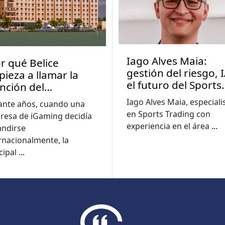
Iago Alves Maia:
r qué Belice
gestión del riesgo, I
ieza a llamar la
el futuro del Sports
nción del
Trading en
sistema iGaming?
Iago Alves Maia, especiali
ante años, cuando una
Latinoamérica
en Sports Trading con
resa de iGaming decidía
experiencia en el área
...
andirse
rnacionalmente, la
cipal
...