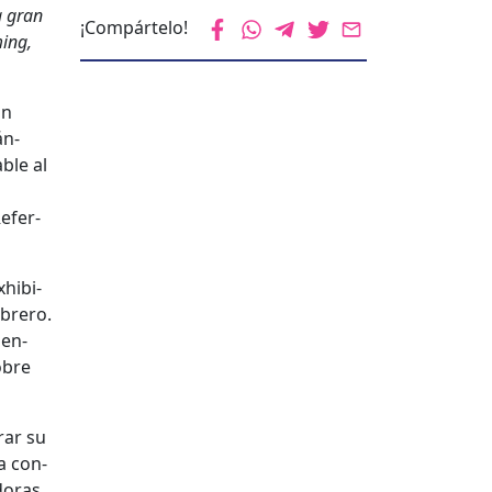
a gran
¡Compártelo!
­ing,
un
án­
able al
Refer­
xhibi­
ebrero.
sen­
sobre
rar su
ra con­
do­ras