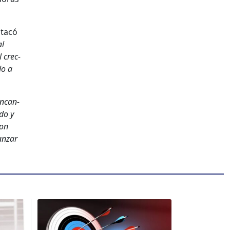
stacó
al
l crec­
do a
encan­
­do y
con
an­zar