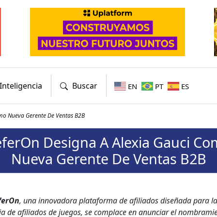
Inteligencia
Buscar
EN
PT
ES
omo Nueva Gerente De Ventas B2B
ferOn Designa A Alexia Gauci C
Nueva Gerente De Ventas B2B
fer­On
, una inno­vado­ra platafor­ma de afil­i­a­dos dis­eña­da para l
ia de afil­i­a­dos de jue­gos, se com­place en anun­ciar el nom­brami