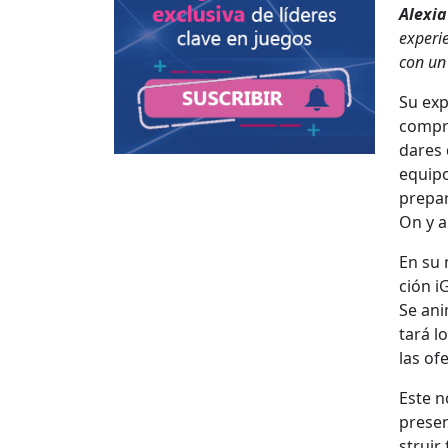
Alex­i
expe­ri­
con un s
Su exp
com­pr
dares 
equipo 
prepara
On y a
En su n
ción iG
Se ani
tará lo
las ofe
Este n
pres­en
stru­ir