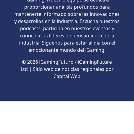
proporcionar análisis profundos para
mantenerte informado sobre las innovaciones
y desarrollos en la industria. Escucha nuestros
podcasts, participa en nuestros eventos y
conoce a los líderes de pensamiento de la
industria. Síguenos para estar al día con el
emocionante mundo del iGaming.
© 2026 iGamingFuturo / iGamingFuture
Ltd | Sitio web de noticias regionales por
Capital Web