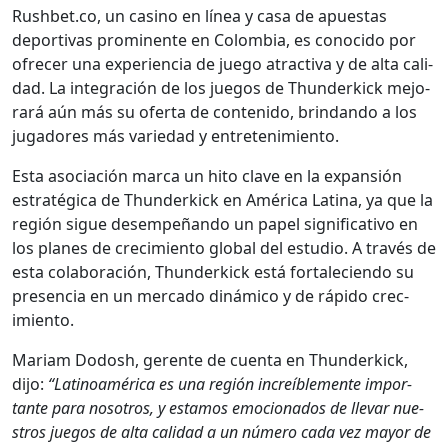
Rushbet.co, un casi­no en línea y casa de apues­tas
deporti­vas promi­nente en Colom­bia, es cono­ci­do por
ofre­cer una expe­ri­en­cia de juego atrac­ti­va y de alta cal­i­
dad. La inte­gración de los jue­gos de Thun­der­kick mejo­
rará aún más su ofer­ta de con­tenido, brin­dan­do a los
jugadores más var­iedad y entreten­imien­to.
Esta aso­ciación mar­ca un hito clave en la expan­sión
estratég­i­ca de Thun­der­kick en Améri­ca Lati­na, ya que la
región sigue desem­peñan­do un papel sig­ni­fica­ti­vo en
los planes de crec­imien­to glob­al del estu­dio. A través de
esta colab­o­ración, Thun­der­kick está for­t­ale­cien­do su
pres­en­cia en un mer­ca­do dinámi­co y de rápi­do crec­
imien­to.
Mari­am Dodosh, ger­ente de cuen­ta en Thun­der­kick,
dijo:
“Lati­noaméri­ca es una región increíble­mente impor­
tante para nosotros, y esta­mos emo­ciona­dos de lle­var nue­
stros jue­gos de alta cal­i­dad a un número cada vez may­or de