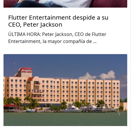
Flutter Entertainment despide a su
CEO, Peter Jackson
ÚLTIMA HORA: Peter Jackson, CEO de Flutter
Entertainment, la mayor compañía de
...