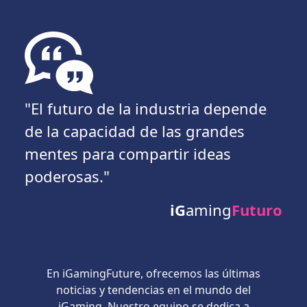
"El futuro de la industria depende
de la capacidad de las grandes
mentes para compartir ideas
poderosas."
iG
aming
Futuro
En iGamingFuture, ofrecemos las últimas
noticias y tendencias en el mundo del
iGaming. Nuestro equipo se dedica a