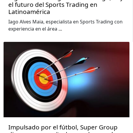
el futuro del Sports Trading en
Latinoamérica
Iago Alves Maia, especialista en Sports Trading con
experiencia en el área
...
Impulsado por el fútbol, Super Group