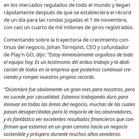
en los mer­ca­dos reg­u­la­dos de todo el mun­do y lle­gan
ráp­i­da­mente después de que se estableciera el récord
de un día para las ron­das jugadas el 1 de noviem­bre,
con casi un cuar­to de mil mil­lones de giros reg­istra­dos.
Comen­tan­do sobre la trayec­to­ria de crec­imien­to con­
tin­uo del nego­cio, Johan Törn­qvist, CEO y cofun­dador
de Play’n GO, dijo:
“Estoy inmen­sa­mente orgul­loso de todo
el equipo hoy. Es un tes­ti­mo­nio del arduo tra­ba­jo y la ded­i­
cación de todos en la empre­sa que podamos con­tin­uar cre­
cien­do y romper nue­stros pro­pios records.
“Diciem­bre fue obvi­a­mente un gran mes para nosotros, pero
no sucede por casu­al­i­dad. Esta­mos tra­ba­jan­do duro para
inno­var en todas las áreas del nego­cio, muchas de las cuales
pasan desapercibidas para la may­oría de los obser­vadores,
y es fan­tás­ti­co ver exce­lentes resul­ta­dos financieros que con­
fir­man que esta­mos en un gran camino hacia un nego­cio
sostenible y próspero durante muchos años venideros.