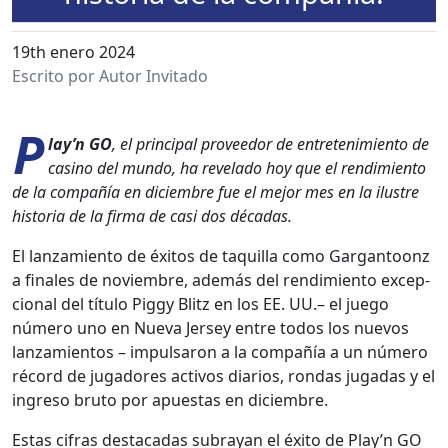
19th enero 2024
Escrito por Autor Invitado
P
lay’n GO
, el prin­ci­pal provee­dor de entreten­imien­to de
casi­no del mun­do, ha rev­e­la­do hoy que el rendimien­to
de la com­pañía en diciem­bre fue el mejor mes en la ilus­tre
his­to­ria de la fir­ma de casi dos décadas.
El lan­za­mien­to de éxi­tos de taquil­la como Gar­gan­toonz
a finales de noviem­bre, además del rendimien­to excep­
cional del títu­lo Pig­gy Blitz en los EE. UU.– el juego
número uno en Nue­va Jer­sey entre todos los nuevos
lan­za­mien­tos – impul­saron a la com­pañía a un número
récord de jugadores activos diar­ios, ron­das jugadas y el
ingre­so bru­to por apues­tas en diciem­bre.
Estas cifras desta­cadas sub­rayan el éxi­to de Play’n GO