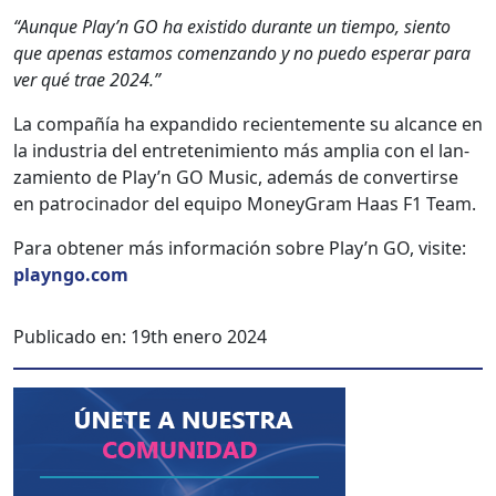
“Aunque Play’n GO ha exis­ti­do durante un tiem­po, sien­to
que ape­nas esta­mos comen­zan­do y no puedo esper­ar para
ver qué trae 2024.”
La com­pañía ha expandi­do recien­te­mente su alcance en
la indus­tria del entreten­imien­to más amplia con el lan­
za­mien­to de Play’n GO Music, además de con­ver­tirse
en patroci­nador del equipo Mon­ey­Gram Haas F1 Team.
Para obten­er más infor­ma­ción sobre Play’n GO, vis­ite:
playngo.com
Publicado en:
19th enero 2024