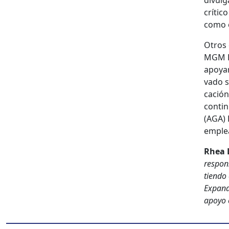
divul­
críti­c
como en
Otros 
MGM Re
apo­yar
va­do 
cación
con­ti
(AGA) 
emplea­
Rhea L
respon­
tien­do
Expandi
apoyo e