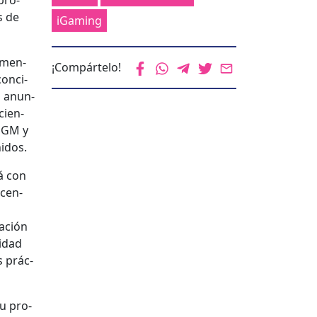
pro­
s de
iGaming
aumen­
¡Compártelo!
on­ci­
l anun­
cien­
­MGM y
nidos.
á con
 cen­
cación
i­dad
s prác­
u pro­