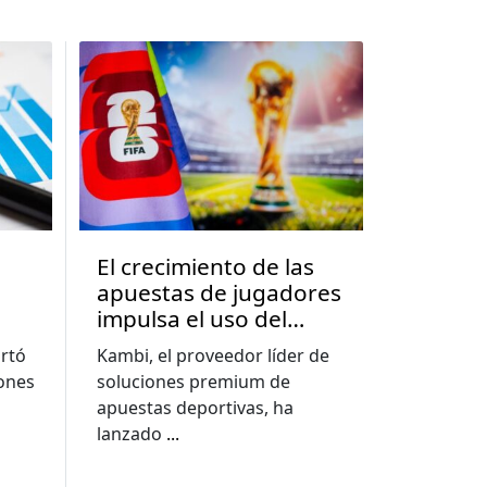
El crecimiento de las
apuestas de jugadores
impulsa el uso del
a
constructor de
rtó
Kambi, el proveedor líder de
apuestas a nuevos
lones
soluciones premium de
e
niveles, muestra el
apuestas deportivas, ha
informe de la Copa del
lanzado
...
Mundo de Kambi