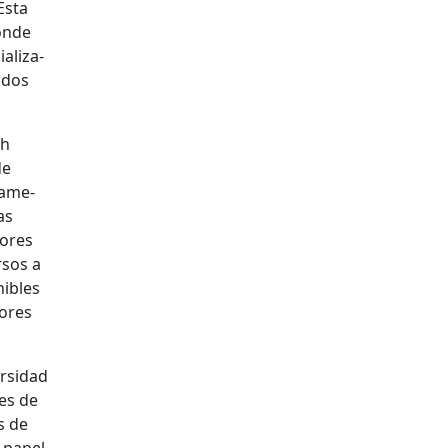
Esta
donde
al­iza­
­dos
sh
de
Game­
as
dores
­sos a
nibles
dores
­si­dad
yes de
s de