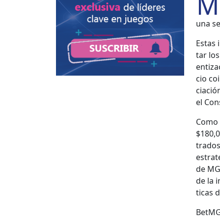
M
una se
Estas i
tar los
en­ti­z
cio co
ciació
el Con
Como p
$180,0
tra­dos
estrat
de MGM
de la i
ti­cas 
Bet­MG