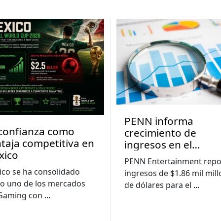
PENN informa
confianza como
crecimiento de
taja competitiva en
ingresos en el
xico
segundo trimestre 
PENN Entertainment repo
medida que las
co se ha consolidado
ingresos de $1.86 mil mil
pérdidas digitales s
o uno de los mercados
de dólares para el
...
reducen
iGaming con
...