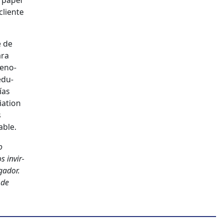
l papel
 cliente
e de
ara
en­o­
edu­
ías
a­tion
s
able.
o
s invir­
ugador.
 de