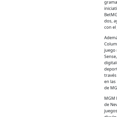
gra­ma
ini­cia
Bet­MG
dos, a
con el
Además
Colum­
juego 
Sense,
dig­i­t
deport
través
en las
de MG
MGM Re
de Nev
jue­go