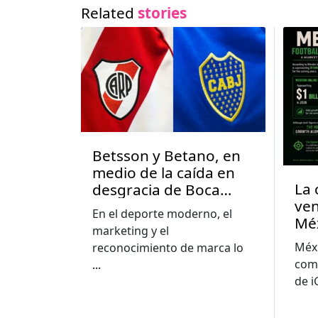
Related
stories
Betsson y Betano, en
medio de la caída en
La 
desgracia de Boca
ven
Juniors y River Plate en
En el deporte moderno, el
Mé
Argentina
marketing y el
Méxi
reconocimiento de marca lo
com
...
de 