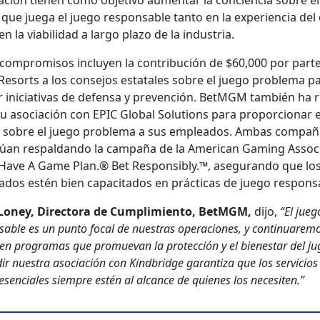
gación tienen como obje­ti­vo aumen­tar la con­cien­cia sobre e
o que jue­ga el juego respon­s­able tan­to en la expe­ri­en­cia del
 la via­bil­i­dad a largo pla­zo de la indus­tria.
com­pro­misos incluyen la con­tribu­ción de $60,000 por part
sorts a los con­se­jos estatales sobre el juego prob­le­ma p
 ini­cia­ti­vas de defen­sa y pre­ven­ción. Bet­MGM tam­bién ha r
su aso­ciación con EPIC Glob­al Solu­tions para pro­por­cionar 
 sobre el juego prob­le­ma a sus emplea­d­os. Ambas com­pañ
núan respal­dan­do la cam­paña de la Amer­i­can Gam­ing Asso­ci­
Have A Game Plan.® Bet Respon­si­bly.™, ase­gu­ran­do que lo
d­os estén bien capac­i­ta­dos en prác­ti­cas de juego respon­s­
oney, Direc­to­ra de Cumplim­ien­to, Bet­MGM,
dijo,
“El jueg
s­able es un pun­to focal de nues­tras opera­ciones, y con­tin­uare­mo
 en pro­gra­mas que pro­mue­van la pro­tec­ción y el bien­es­tar del j
r nues­tra aso­ciación con Kind­bridge garan­ti­za que los ser­vi­cios
sen­ciales siem­pre estén al alcance de quienes los nece­siten.”