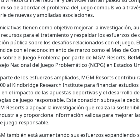
GM Resorts Inter­na­tion­al y Bet­MGM han ampli­a­do su com­
miso de abor­dar el prob­le­ma del juego com­pul­si­vo a travé
rie de nuevas y ampli­adas aso­cia­ciones.
ni­cia­ti­vas tienen como obje­ti­vo mejo­rar la inves­ti­gación, 
 recur­sos para el tratamien­to y respal­dar los esfuer­zos de c
ación públi­ca sobre los desafíos rela­ciona­dos con el juego. E
in­cide con el reconocimien­to de mar­zo como el Mes de Con­
n sobre el Juego Prob­le­ma por parte de MGM Resorts, Bet
­se­jo Nacional del Juego Prob­lemáti­co (NCPG) en Esta­dos U
arte de los esfuer­zos ampli­a­dos, MGM Resorts con­tribuir
00 al Kind­bridge Research Insti­tute para finan­ciar estu­dios
 en el impacto de las apues­tas deporti­vas y el desar­rol­lo de
e­gias de juego respon­s­able. Esta donación sub­raya la ded­i­
 Resorts a apo­yar la inves­ti­gación que realza la sosteni­bil­
ndus­tria y pro­por­ciona infor­ma­ción valiosa para mejo­rar la
de juego respon­s­able.
M tam­bién está aumen­tan­do sus esfuer­zos expan­di­en­do s