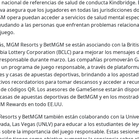
 nacional de ref­er­en­cias de salud de con­duc­ta Kind­bridge. 
­ti­va ase­gu­ra que los jugadores en todas las juris­dic­ciones 
M opera puedan acced­er a ser­vi­cios de salud men­tal espe­ci
yu­dan­do a las per­sonas que enfrentan prob­le­mas rela­ciona
 juego.
, MGM Resorts y Bet­MGM se están aso­cian­do con la Briti
bia Lot­tery Cor­po­ra­tion (BCLC) para mejo­rar los men­sajes 
respon­s­able durante mar­zo. Las com­pañías pro­moverán 
 un pro­gra­ma de juego respon­s­able, a través de platafor­m
ales y casas de apues­tas deporti­vas, brin­dan­do a los apos­ta­
ivos recorda­to­rios para tomar des­can­sos y acced­er a recur
 de códi­gos QR. Los asesores de Game­Sense estarán dispo
 casas de apues­tas deporti­vas de Bet­MGM y en los mostra
M Rewards en todo EE.UU.
sorts y Bet­MGM tam­bién están colab­o­ran­do con la Uni­ver
a­da, Las Vegas (UNLV) para edu­car a los estu­di­antes de le
s sobre la impor­tan­cia del juego respon­s­able. Estas sesione