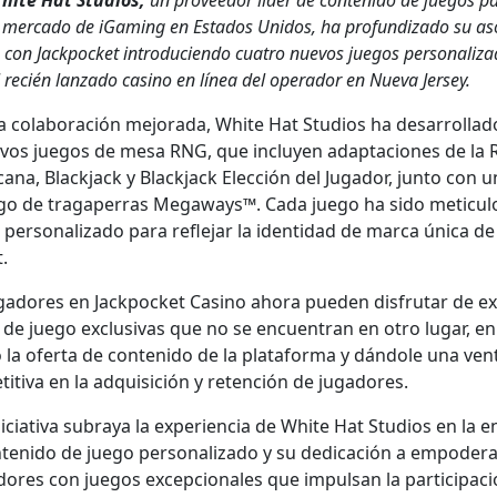
hite Hat Stu­dios,
un provee­dor líder de con­tenido de jue­gos pa
mer­ca­do de iGam­ing en Esta­dos Unidos, ha pro­fun­diza­do su as
 con Jack­pock­et intro­ducien­do cua­tro nuevos jue­gos per­son­al­iza
 recién lan­za­do casi­no en línea del oper­ador en Nue­va Jer­sey.
 colab­o­ración mejo­ra­da, White Hat Stu­dios ha desar­rol­la­d
tivos jue­gos de mesa RNG, que incluyen adapta­ciones de la R
cana, Black­jack y Black­jack Elec­ción del Jugador, jun­to con 
go de tra­gaper­ras Meg­aways™. Cada juego ha sido metic­u­l
er­son­al­iza­do para refle­jar la iden­ti­dad de mar­ca úni­ca de
.
gadores en Jack­pock­et Casi­no aho­ra pueden dis­fru­tar de exp
s de juego exclu­si­vas que no se encuen­tran en otro lugar, e
 la ofer­ta de con­tenido de la platafor­ma y dán­dole una ven­t
­i­ti­va en la adquisi­ción y reten­ción de jugadores.
i­cia­ti­va sub­raya la expe­ri­en­cia de White Hat Stu­dios en la e
­tenido de juego per­son­al­iza­do y su ded­i­cación a empoder­a
dores con jue­gos excep­cionales que impul­san la par­tic­i­pac