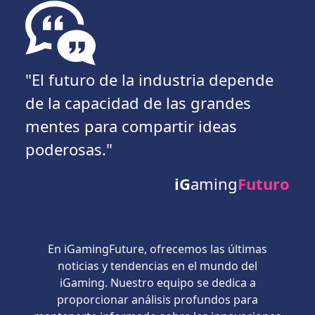
"El futuro de la industria depende
de la capacidad de las grandes
mentes para compartir ideas
poderosas."
iG
aming
Futuro
En iGamingFuture, ofrecemos las últimas
noticias y tendencias en el mundo del
iGaming. Nuestro equipo se dedica a
proporcionar análisis profundos para