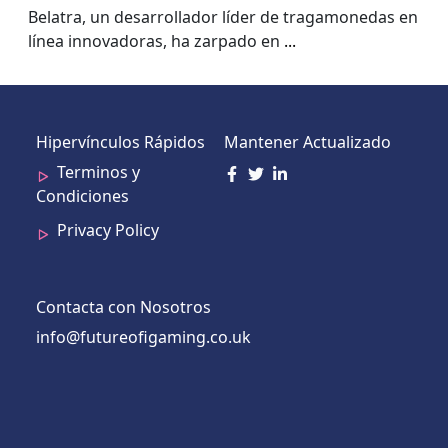
Belatra, un desarrollador líder de tragamonedas en
línea innovadoras, ha zarpado en
...
Hipervínculos Rápidos
Mantener Actualizado
Terminos y
Condiciones
Privacy Policy
Contacta con Nosotros
info@futureofigaming.co.uk