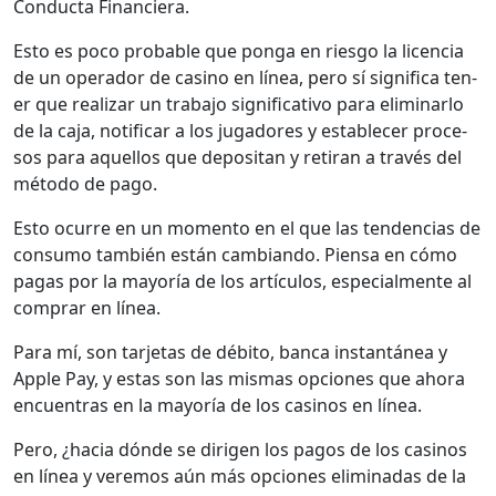
Con­duc­ta Financiera.
Esto es poco prob­a­ble que pon­ga en ries­go la licen­cia
de un oper­ador de casi­no en línea, pero sí sig­nifi­ca ten­
er que realizar un tra­ba­jo sig­ni­fica­ti­vo para elim­i­narlo
de la caja, noti­ficar a los jugadores y estable­cer pro­ce­
sos para aque­l­los que deposi­tan y reti­ran a través del
méto­do de pago.
Esto ocurre en un momen­to en el que las ten­den­cias de
con­sumo tam­bién están cam­bian­do. Pien­sa en cómo
pagas por la may­oría de los artícu­los, espe­cial­mente al
com­prar en línea.
Para mí, son tar­je­tas de débito, ban­ca instan­tánea y
Apple Pay, y estas son las mis­mas opciones que aho­ra
encuen­tras en la may­oría de los casi­nos en línea.
Pero, ¿hacia dónde se diri­gen los pagos de los casi­nos
en línea y ver­e­mos aún más opciones elim­i­nadas de la