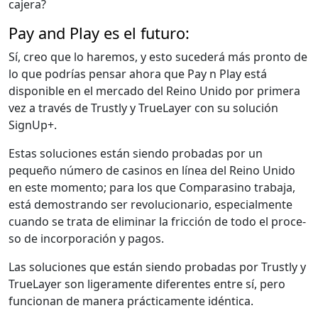
cajera?
Pay and Play es el futuro:
Sí, creo que lo hare­mos, y esto suced­erá más pron­to de
lo que podrías pen­sar aho­ra que Pay n Play está
disponible en el mer­ca­do del Reino Unido por primera
vez a través de Trust­ly y Tru­eLay­er con su solu­ción
SignUp+.
Estas solu­ciones están sien­do probadas por un
pequeño número de casi­nos en línea del Reino Unido
en este momen­to; para los que Com­para­si­no tra­ba­ja,
está demostran­do ser rev­olu­cionario, espe­cial­mente
cuan­do se tra­ta de elim­i­nar la fric­ción de todo el pro­ce­
so de incor­po­ración y pagos.
Las solu­ciones que están sien­do probadas por Trust­ly y
Tru­eLay­er son lig­era­mente difer­entes entre sí, pero
fun­cio­nan de man­era prác­ti­ca­mente idén­ti­ca.