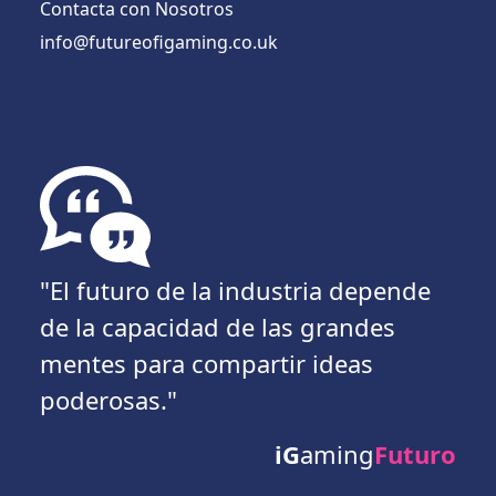
Contacta con Nosotros
info@futureofigaming.co.uk
"El futuro de la industria depende
de la capacidad de las grandes
mentes para compartir ideas
poderosas."
iG
aming
Futuro