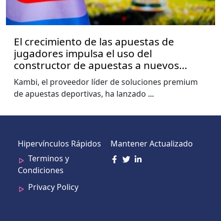
El crecimiento de las apuestas de
jugadores impulsa el uso del
constructor de apuestas a nuevos
niveles, muestra el informe de la Copa
Kambi, el proveedor líder de soluciones premium
del Mundo de Kambi
de apuestas deportivas, ha lanzado
...
Hipervínculos Rápidos
Mantener Actualizado
Terminos y
Condiciones
Privacy Policy