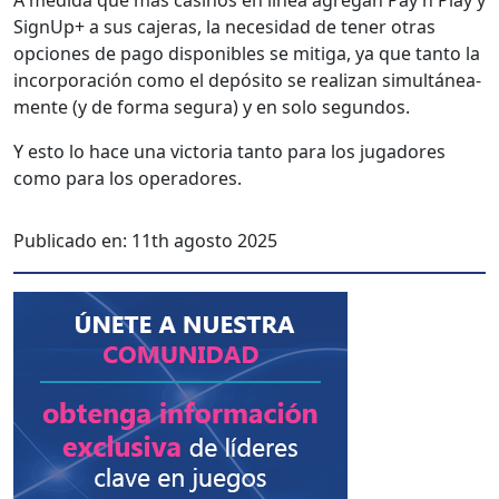
SignUp+ a sus cajeras, la necesi­dad de ten­er otras
opciones de pago disponibles se mit­i­ga, ya que tan­to la
incor­po­ración como el depósi­to se real­izan simultánea­
mente (y de for­ma segu­ra) y en solo segun­dos.
Y esto lo hace una vic­to­ria tan­to para los jugadores
como para los oper­adores.
Publicado en:
11th agosto 2025