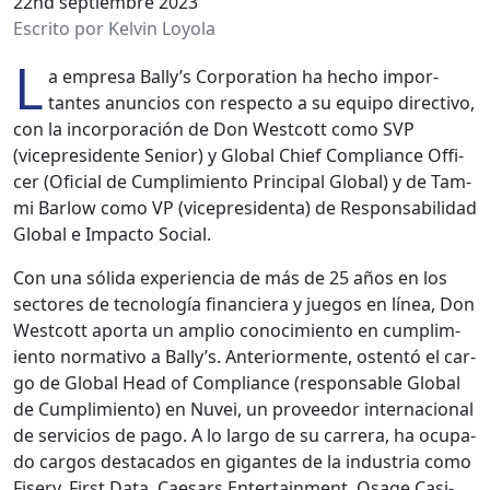
22nd septiembre 2023
Escrito por Kelvin Loyola
L
a empre­sa Bal­ly’s Cor­po­ra­tion ha hecho impor­
tantes anun­cios con respec­to a su equipo direc­ti­vo,
con la incor­po­ración de Don West­cott como SVP
(vicepres­i­dente Senior) y Glob­al Chief Com­pli­ance Offi­
cer (Ofi­cial de Cumplim­ien­to Prin­ci­pal Glob­al) y de Tam­
mi Bar­low como VP (vicepres­i­den­ta) de Respon­s­abil­i­dad
Glob­al e Impacto Social.
Con una sól­i­da expe­ri­en­cia de más de 25 años en los
sec­tores de tec­nología financiera y jue­gos en línea, Don
West­cott apor­ta un amplio conocimien­to en cumplim­
ien­to nor­ma­ti­vo a Bal­ly’s. Ante­ri­or­mente, osten­tó el car­
go de Glob­al Head of Com­pli­ance (respon­s­able Glob­al
de Cumplim­ien­to) en Nuvei, un provee­dor inter­na­cional
de ser­vi­cios de pago. A lo largo de su car­rera, ha ocu­pa­
do car­gos desta­ca­dos en gigantes de la indus­tria como
Fis­erv, First Data, Cae­sars Enter­tain­ment, Osage Casi­