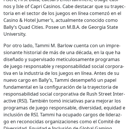
nos y Isle of Capri Casi­nos. Cabe destacar que su trayec­
to­ria en el sec­tor de los jue­gos en línea comen­zó en el
Casi­no & Hotel Jumer’s, actual­mente cono­ci­do como
Bal­ly’s Quad Cities. Posee un M.B.A. de Geor­gia State
Uni­ver­si­ty.
Por otro lado, Tam­mi M. Bar­low cuen­ta con un impre­
sio­n­ante his­to­r­i­al de más de una déca­da, en la que ha
dis­eña­do y super­visa­do metic­u­losa­mente pro­gra­mas
de juego respon­s­able y respon­s­abil­i­dad social cor­po­ra­
ti­va en la indus­tria de los jue­gos en línea. Antes de su
nue­vo car­go en Bal­ly’s, Tam­mi desem­peñó un papel
fun­da­men­tal en la con­fig­u­ración de la trayec­to­ria de
respon­s­abil­i­dad social cor­po­ra­ti­va de Rush Street Inter­
ac­tive (RSI). Tam­bién tomó ini­cia­ti­vas para mejo­rar los
pro­gra­mas de juego respon­s­able, diver­si­dad, equidad e
inclusión de RSI. Tam­mi ha ocu­pa­do car­gos de lid­er­az­
go en recono­ci­das orga­ni­za­ciones como el Comité de
Diver­si­dad, Equidad e Inclusión de Glob­al Gam­ing