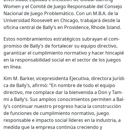
Women y el Comité de Juego Respon­s­able del Con­se­jo
Nacional de Juego Prob­lemáti­co. Con un M.B.A. de la
Uni­ver­si­dad Roo­sevelt en Chica­go, tra­ba­jará des­de la
ofic­i­na cen­tral de Bal­ly’s en Prov­i­dence, Rhode Island.
Estos nom­bramien­tos estratégi­cos sub­rayan el com­
pro­miso de Bal­ly’s de for­t­ale­cer su equipo direc­ti­vo,
garan­ti­zar el cumplim­ien­to nor­ma­ti­vo y hac­er hin­capié
en la respon­s­abil­i­dad social en el sec­tor de los jue­gos
en línea.
Kim M. Bark­er, vicepres­i­den­ta Ejec­u­ti­va, direc­to­ra Jurídi­
ca de Bal­ly’s, afir­mó: “En nom­bre de todo el equipo
direc­ti­vo, me com­place dar la bien­veni­da a Don y Tam­
mi a Bal­ly’s. Sus amplios conocimien­tos per­miten a Bal­
ly’s con­tin­uar nue­stro pro­gre­so hacia la con­struc­ción
de fun­ciones de cumplim­ien­to nor­ma­ti­vo, juego
respon­s­able e impacto social líderes en la indus­tria, a
medi­da que la empre­sa con­tinúa cre­cien­do y