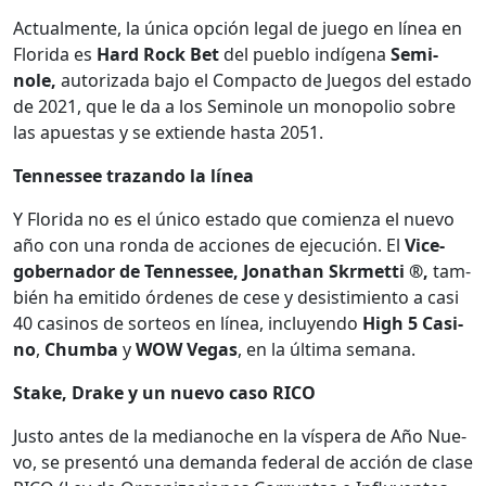
Actual­mente, la úni­ca opción legal de juego en línea en
Flori­da es
Hard Rock Bet
del pueblo indí­ge­na
Semi­
nole,
autor­iza­da bajo el Com­pacto de Jue­gos del esta­do
de 2021, que le da a los Semi­nole un monop­o­lio sobre
las apues­tas y se extiende has­ta 2051.
Ten­nessee trazan­do la línea
Y Flori­da no es el úni­co esta­do que comien­za el nue­vo
año con una ron­da de acciones de eje­cu­ción. El
Vice­
gob­er­nador de Ten­nessee, Jonathan Skrmet­ti ®,
tam­
bién ha emi­ti­do órdenes de cese y desis­timien­to a casi
40 casi­nos de sor­te­os en línea, incluyen­do
High 5 Casi­
no
,
Chum­ba
y
WOW Vegas
, en la últi­ma sem­ana.
Stake, Drake y un nue­vo caso RICO
Jus­to antes de la medi­anoche en la víspera de Año Nue­
vo, se pre­sen­tó una deman­da fed­er­al de acción de clase