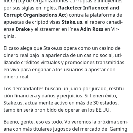
RICO (Ley de Orga­ni­za­ciones Cor­rup­tas e Influyentes
por sus siglas en inglés,
Rack­e­teer Influ­enced and
Cor­rupt Organ­i­sa­tions Act
) con­tra la platafor­ma de
apues­tas de crip­to­di­visas
Stake.us
, el rap­ero cana­di­
ense
Drake
y el stream­er en línea
Adin Ross
en Vir­
ginia.
El caso ale­ga que Stake.us opera como un casi­no de
dinero real bajo la apari­en­cia de un casi­no social, uti­
lizan­do crédi­tos vir­tuales y pro­mo­ciones trans­mi­ti­das
en vivo para engañar a los usuar­ios a apos­tar con
dinero real.
Los deman­dantes bus­can un juicio por jura­do, resti­tu­
ción financiera y daños y per­juicios. Si tienen éxi­to,
Stake.us, actual­mente acti­vo en más de 30 esta­dos,
tam­bién será pro­hibido de oper­ar en los EE.UU.
Bueno, gente, eso es todo. Volver­e­mos la próx­i­ma sem­
ana con más tit­u­lares jugosos del mer­ca­do de iGam­ing