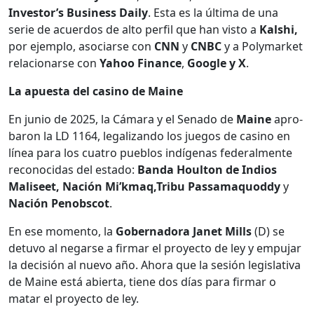
Investor’s Busi­ness Dai­ly
. Esta es la últi­ma de una
serie de acuer­dos de alto per­fil que han vis­to a
Kalshi,
por ejem­p­lo, aso­cia­rse con
CNN
y
CNBC
y a Poly­mar­ket
rela­cionarse con
Yahoo Finance
,
Google y X
.
La apues­ta del casi­no de Maine
En junio de 2025, la Cámara y el Sena­do de
Maine
apro­
baron la LD 1164, legal­izan­do los jue­gos de casi­no en
línea para los cua­tro pueb­los indí­ge­nas fed­eral­mente
recono­ci­das del esta­do:
Ban­da Houl­ton de Indios
Maliseet, Nación Mi’kmaq,Tribu Pas­samaquod­dy
y
Nación Penob­scot
.
En ese momen­to, la
Gob­er­nado­ra Janet Mills
(D) se
detu­vo al negarse a fir­mar el proyec­to de ley y empu­jar
la decisión al nue­vo año. Aho­ra que la sesión leg­isla­ti­va
de Maine está abier­ta, tiene dos días para fir­mar o
matar el proyec­to de ley.