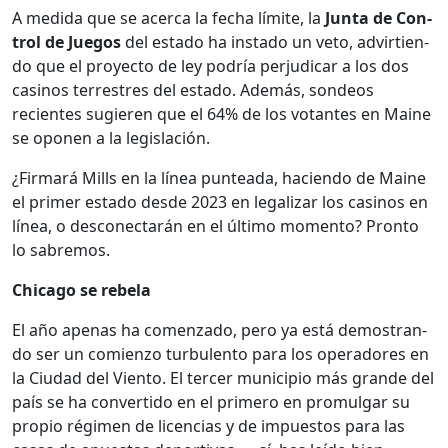
A medi­da que se acer­ca la fecha límite, la
Jun­ta de Con­
trol de Jue­gos
del esta­do ha insta­do un veto, advir­tien­
do que el proyec­to de ley podría per­ju­dicar a los dos
casi­nos ter­restres del esta­do. Además, son­deos
recientes sug­ieren que el 64% de los votantes en Maine
se opo­nen a la leg­is­lación.
¿Fir­mará Mills en la línea pun­tea­da, hacien­do de Maine
el primer esta­do des­de 2023 en legalizar los casi­nos en
línea, o desconec­tarán en el últi­mo momen­to? Pron­to
lo sabre­mos.
Chica­go se rebela
El año ape­nas ha comen­za­do, pero ya está demostran­
do ser un comien­zo tur­bu­len­to para los oper­adores en
la Ciu­dad del Vien­to. El ter­cer munici­pio más grande del
país se ha con­ver­tido en el primero en pro­mul­gar su
pro­pio rég­i­men de licen­cias y de impuestos para las