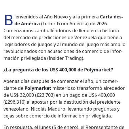
B
ien­venidos al Año Nue­vo y a la primera
Car­ta des­
de Améri­ca
(Let­ter From Amer­i­ca) de 2026.
Comen­zamos zam­bul­lén­donos de lleno en la his­to­ria
del mer­ca­do de predic­ciones de Venezuela que tiene a
leg­is­ladores de jue­gos y al mun­do del juego más amplio
rev­olu­ciona­dos con acusa­ciones de com­er­cio de infor­
ma­ción priv­i­le­gia­da (Insid­er Trad­ing).
¿La pre­gun­ta de los US$ 400,000 de Poly­mar­ket?
Ape­nas días después de comen­zar el año, un com­er­
ciante de
Poly­mar­ket
mis­te­rioso trans­for­mó alrede­dor
de US$ 32,000 (£23,703) en un pago de US$ 400,000
(£296,310) al apos­tar por la des­ti­tu­ción del pres­i­dente
vene­zolano, Nicolás Maduro, lev­an­tan­do pre­gun­tas y
cejas sobre com­er­cio de infor­ma­ción priv­i­le­gia­da.
En respues­ta, el lunes (5 de enero), el Rep­re­sen­tante de