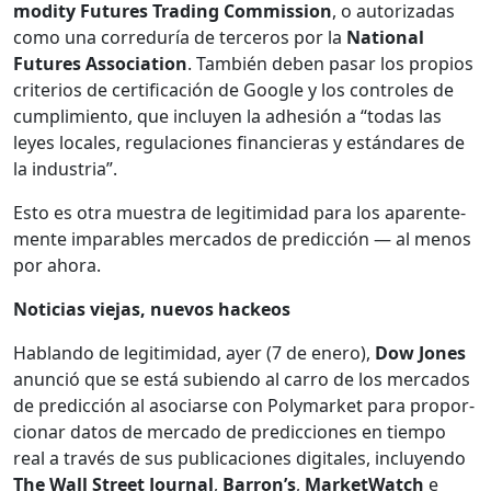
mod­i­ty Futures Trad­ing Com­mis­sion
, o autor­izadas
como una corre­duría de ter­ceros por la
Nation­al
Futures Asso­ci­a­tion
. Tam­bién deben pasar los pro­pios
cri­te­rios de cer­ti­fi­cación de Google y los con­troles de
cumplim­ien­to, que incluyen la adhe­sión a “todas las
leyes locales, reg­u­la­ciones financieras y están­dares de
la indus­tria”.
Esto es otra mues­tra de legit­im­i­dad para los aparente­
mente impa­ra­bles mer­ca­dos de predic­ción — al menos
por aho­ra.
Noti­cias vie­jas, nuevos hack­eos
Hablan­do de legit­im­i­dad, ayer (7 de enero),
Dow Jones
anun­ció que se está subi­en­do al car­ro de los mer­ca­dos
de predic­ción al aso­cia­rse con Poly­mar­ket para pro­por­
cionar datos de mer­ca­do de predic­ciones en tiem­po
real a través de sus pub­li­ca­ciones dig­i­tales, incluyen­do
The Wall Street Jour­nal
,
Bar­ron’s
,
Mar­ket­Watch
e