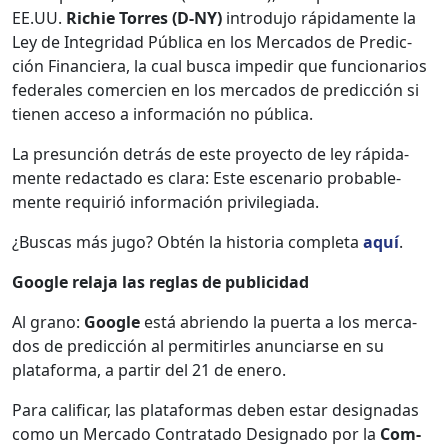
EE.UU.
Richie Tor­res (D‑NY)
intro­du­jo ráp­i­da­mente la
Ley de Inte­gri­dad Públi­ca en los Mer­ca­dos de Predic­
ción Financiera, la cual bus­ca impedir que fun­cionar­ios
fed­erales com­er­cien en los mer­ca­dos de predic­ción si
tienen acce­so a infor­ma­ción no públi­ca.
La pre­sun­ción detrás de este proyec­to de ley ráp­i­da­
mente redac­ta­do es clara: Este esce­nario prob­a­ble­
mente requir­ió infor­ma­ción priv­i­le­gia­da.
¿Bus­cas más jugo? Obtén la his­to­ria com­ple­ta
aquí
.
Google rela­ja las reglas de pub­li­ci­dad
Al gra­no:
Google
está abrien­do la puer­ta a los mer­ca­
dos de predic­ción al per­mi­tir­les anun­cia­rse en su
platafor­ma, a par­tir del 21 de enero.
Para cal­i­ficar, las platafor­mas deben estar des­ig­nadas
como un Mer­ca­do Con­trata­do Des­ig­na­do por la
Com­