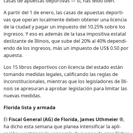
casas de apues­tas deporti­vas — sí, has leí­do bien.
A par­tir del 1 de enero, las casas de apues­tas deporti­
vas que oper­an local­mente deben obten­er una licen­cia
de la ciu­dad y pagar un impuesto del 10.25% sobre los
ingre­sos. Y eso es además de la tasa impos­i­ti­va estatal
deslizante de Illi­nois, que sube del 20% al 40% depen­di­
en­do de los ingre­sos, más un impuesto de US$ 0.50 por
apues­ta.
Los 15 libros deportivos con licen­cia del esta­do están
toman­do medi­das legales, cal­i­f­i­can­do las reglas de
incon­sti­tu­cionales, mien­tras que los leg­is­ladores de Illi­
nois se apresuran a apro­bar leg­is­lación para lim­i­tar las
nuevas medi­das.
Flori­da lista y arma­da
El
Fis­cal Gen­er­al (AG) de Flori­da, James Uth­meier ®
,
ha dicho esta sem­ana que planea inten­si­ficar la apli­