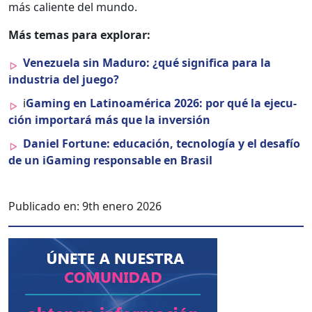
más caliente del mun­do.
Más temas para explo­rar:
Venezuela sin Maduro: ¿qué sig­nifi­ca para la
indus­tria del juego?
i
Gam­ing en Lati­noaméri­ca 2026: por qué la eje­cu­
ción impor­tará más que la inver­sión
Daniel For­tune: edu­cación, tec­nología y el desafío
de un iGam­ing respon­s­able en Brasil
Publicado en:
9th enero 2026