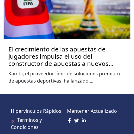
El crecimiento de las apuestas de
jugadores impulsa el uso del
constructor de apuestas a nuevos
niveles, muestra el informe de la Copa
Kambi, el proveedor líder de soluciones premium
del Mundo de Kambi
de apuestas deportivas, ha lanzado
...
Hipervínculos Rápidos
Mantener Actualizado
Terminos y
Condiciones