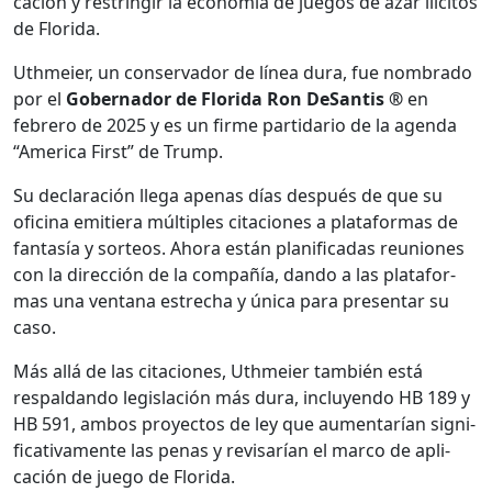
cación y restringir la economía de jue­gos de azar ilíc­i­tos
de Flori­da.
Uth­meier, un con­ser­vador de línea dura, fue nom­bra­do
por el
Gob­er­nador de Flori­da Ron DeSan­tis ®
en
febrero de 2025 y es un firme par­tidario de la agen­da
“Amer­i­ca First” de Trump.
Su declaración lle­ga ape­nas días después de que su
ofic­i­na emi­tiera múlti­ples cita­ciones a platafor­mas de
fan­tasía y sor­te­os. Aho­ra están plan­i­fi­cadas reuniones
con la direc­ción de la com­pañía, dan­do a las platafor­
mas una ven­tana estrecha y úni­ca para pre­sen­tar su
caso.
Más allá de las cita­ciones, Uth­meier tam­bién está
respal­dan­do leg­is­lación más dura, incluyen­do HB 189 y
HB 591, ambos proyec­tos de ley que aumen­tarían sig­ni­
fica­ti­va­mente las penas y revis­arían el mar­co de apli­
cación de juego de Flori­da.