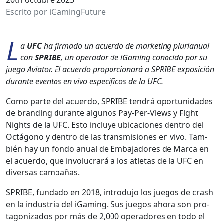
Escrito por iGamingFuture
L
a
UFC
ha fir­ma­do un acuer­do de mar­ket­ing pluri­an­u­al
con
SPRIBE
, un oper­ador de iGam­ing cono­ci­do por su
juego Avi­a­tor. El acuer­do pro­por­cionará a SPRIBE exposi­ción
durante even­tos en vivo especí­fi­cos de la UFC.
Como parte del acuer­do, SPRIBE ten­drá opor­tu­nidades
de brand­ing durante algunos Pay-Per-Views y Fight
Nights de la UFC. Esto incluye ubi­ca­ciones den­tro del
Octá­gono y den­tro de las trans­mi­siones en vivo. Tam­
bién hay un fon­do anu­al de Emba­jadores de Mar­ca en
el acuer­do, que involu­crará a los atle­tas de la UFC en
diver­sas cam­pañas.
SPRIBE, fun­da­do en 2018, intro­du­jo los jue­gos de crash
en la indus­tria del iGam­ing. Sus jue­gos aho­ra son pro­
tag­on­i­za­dos por más de 2,000 oper­adores en todo el