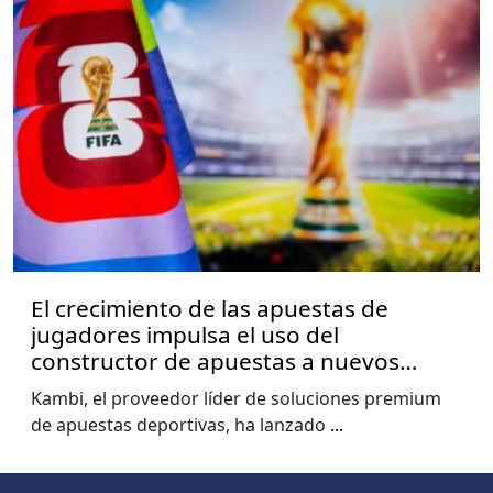
El crecimiento de las apuestas de
jugadores impulsa el uso del
constructor de apuestas a nuevos
niveles, muestra el informe de la Copa
Kambi, el proveedor líder de soluciones premium
del Mundo de Kambi
de apuestas deportivas, ha lanzado
...