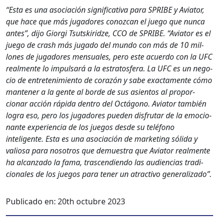
“Esta es una aso­ciación sig­ni­fica­ti­va para SPRIBE y Avi­a­tor,
que hace que más jugadores conoz­can el juego que nun­ca
antes”, dijo Gior­gi Tsut­skiridze, CCO de SPRIBE. “Avi­a­tor es el
juego de crash más juga­do del mun­do con más de 10 mil­
lones de jugadores men­su­ales, pero este acuer­do con la UFC
real­mente lo impul­sará a la estratos­fera. La UFC es un nego­
cio de entreten­imien­to de corazón y sabe exac­ta­mente cómo
man­ten­er a la gente al bor­de de sus asien­tos al pro­por­
cionar acción ráp­i­da den­tro del Octá­gono. Avi­a­tor tam­bién
logra eso, pero los jugadores pueden dis­fru­tar de la emo­cio­
nante expe­ri­en­cia de los jue­gos des­de su telé­fono
inteligente. Esta es una aso­ciación de mar­ket­ing sól­i­da y
valiosa para nosotros que demues­tra que Avi­a­tor real­mente
ha alcan­za­do la fama, trascen­di­en­do las audi­en­cias tradi­
cionales de los jue­gos para ten­er un atrac­ti­vo gen­er­al­iza­do”.
Publicado en:
20th octubre 2023