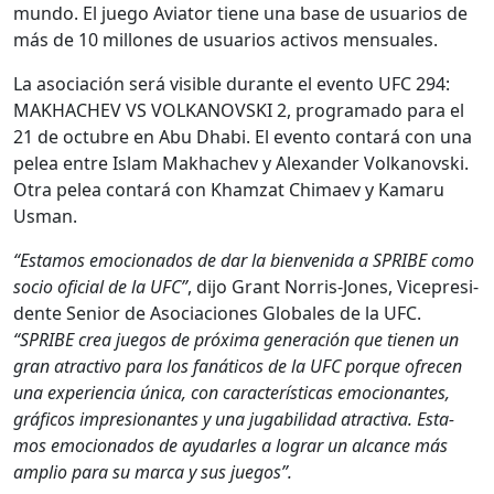
mun­do. El juego Avi­a­tor tiene una base de usuar­ios de
más de 10 mil­lones de usuar­ios activos men­su­ales.
La aso­ciación será vis­i­ble durante el even­to UFC 294:
MAKHACHEV VS VOLKANOVSKI 2, pro­gra­ma­do para el
21 de octubre en Abu Dhabi. El even­to con­tará con una
pelea entre Islam Makhachev y Alexan­der Volka­novs­ki.
Otra pelea con­tará con Khamzat Chi­maev y Kamaru
Usman.
“Esta­mos emo­ciona­dos de dar la bien­veni­da a SPRIBE como
socio ofi­cial de la UFC”
, dijo Grant Nor­ris-Jones, Vicepres­i­
dente Senior de Aso­cia­ciones Glob­ales de la UFC.
“SPRIBE crea jue­gos de próx­i­ma gen­eración que tienen un
gran atrac­ti­vo para los fanáti­cos de la UFC porque ofre­cen
una expe­ri­en­cia úni­ca, con car­ac­terís­ti­cas emo­cio­nantes,
grá­fi­cos impre­sio­n­antes y una juga­bil­i­dad atrac­ti­va. Esta­
mos emo­ciona­dos de ayu­dar­les a lograr un alcance más
amplio para su mar­ca y sus jue­gos”.