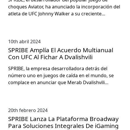
choques Avi­a­tor, ha anun­ci­a­do la incor­po­ración del
atle­ta de UFC John­ny Walk­er a su cre­ciente…
10th abril 2024
SPRIBE Amplía El Acuerdo Multianual
Con UFC Al Fichar A Dvalishvili
SPRIBE, la empre­sa desar­rol­lado­ra detrás del
número uno en jue­gos de caí­da en el mun­do, se
com­place en anun­ciar que Merab Dval­ishvili…
20th febrero 2024
SPRIBE Lanza La Plataforma Broadway
Para Soluciones Integrales De iGaming