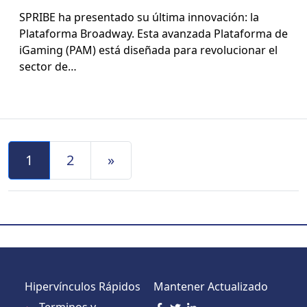
SPRIBE ha pre­sen­ta­do su últi­ma inno­vación: la
Platafor­ma Broad­way. Esta avan­za­da Platafor­ma de
iGam­ing (PAM) está dis­eña­da para rev­olu­cionar el
sec­tor de…
Navegación de Entradas
1
2
»
Hipervínculos Rápidos
Mantener Actualizado