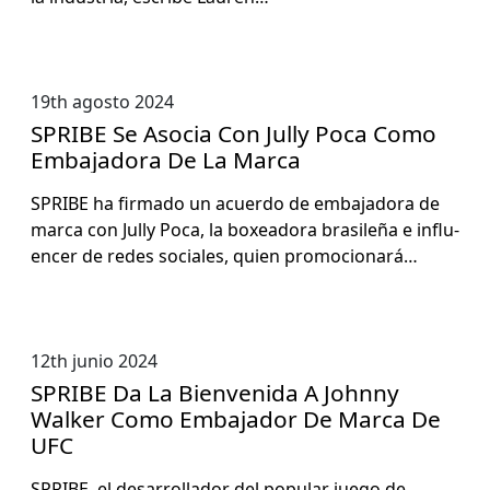
19th agosto 2024
SPRIBE Se Asocia Con Jully Poca Como
Embajadora De La Marca
SPRIBE ha fir­ma­do un acuer­do de emba­jado­ra de
mar­ca con Jul­ly Poca, la box­eado­ra brasileña e influ­
encer de redes sociales, quien pro­mo­cionará…
12th junio 2024
SPRIBE Da La Bienvenida A Johnny
Walker Como Embajador De Marca De
UFC
SPRIBE, el desar­rol­lador del pop­u­lar juego de