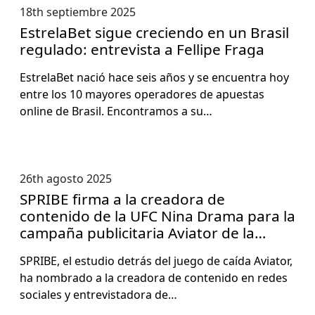
18th septiembre 2025
EstrelaBet sigue creciendo en un Brasil
regulado: entrevista a Fellipe Fraga
Estre­la­Bet nació hace seis años y se encuen­tra hoy
entre los 10 may­ores oper­adores de apues­tas
online de Brasil. Encon­tramos a su…
26th agosto 2025
SPRIBE firma a la creadora de
contenido de la UFC Nina Drama para la
campaña publicitaria Aviator de la
marca
SPRIBE, el estu­dio detrás del juego de caí­da Avi­a­tor,
ha nom­bra­do a la creado­ra de con­tenido en redes
sociales y entre­vis­ta­do­ra de…