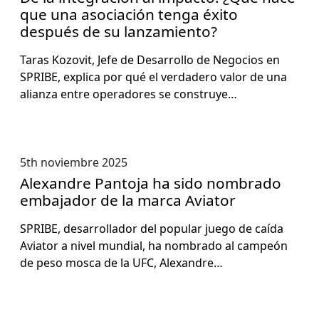
que una asociación tenga éxito
después de su lanzamiento?
Taras Kozovit, Jefe de Desar­rol­lo de Nego­cios en
SPRIBE, expli­ca por qué el ver­dadero val­or de una
alian­za entre oper­adores se con­struye…
5th noviembre 2025
Alexandre Pantoja ha sido nombrado
embajador de la marca Aviator
SPRIBE, desar­rol­lador del pop­u­lar juego de caí­da
Avi­a­tor a niv­el mundi­al, ha nom­bra­do al campeón
de peso mosca de la UFC, Alexan­dre…