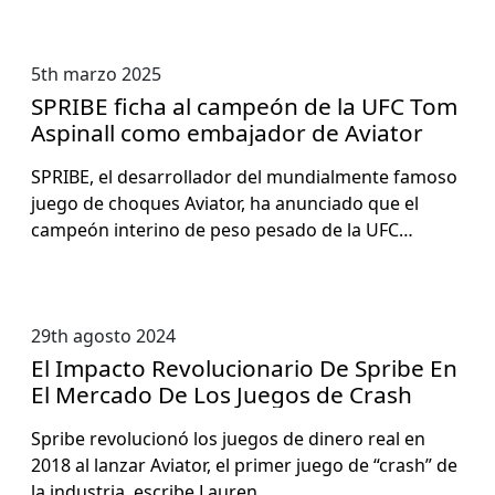
5th marzo 2025
SPRIBE ficha al campeón de la UFC Tom
Aspinall como embajador de Aviator
SPRIBE, el desar­rol­lador del mundial­mente famoso
juego de choques Avi­a­tor, ha anun­ci­a­do que el
campeón interi­no de peso pesa­do de la UFC…
29th agosto 2024
El Impacto Revolucionario De Spribe En
El Mercado De Los Juegos de Crash
Spribe rev­olu­cionó los jue­gos de dinero real en
2018 al lan­zar Avi­a­tor, el primer juego de “crash” de
la indus­tria, escribe Lau­ren…