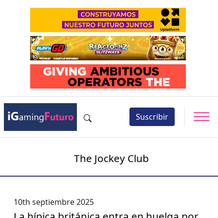
Suscribir
The Jockey Club
10th septiembre 2025
La hípica británica entra en huelga por