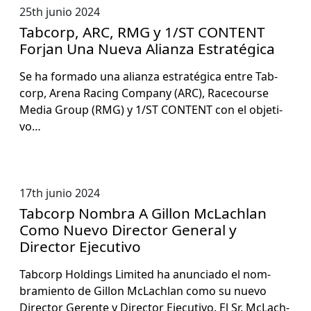
25th junio 2024
Tabcorp, ARC, RMG y 1/ST CONTENT
Forjan Una Nueva Alianza Estratégica
Se ha for­ma­do una alian­za estratég­i­ca entre Tab­
corp, Are­na Rac­ing Com­pa­ny (ARC), Race­course
Media Group (RMG) y 1/ST CONTENT con el obje­ti­
vo…
17th junio 2024
Tabcorp Nombra A Gillon McLachlan
Como Nuevo Director General y
Director Ejecutivo
Tab­corp Hold­ings Lim­it­ed ha anun­ci­a­do el nom­
bramien­to de Gillon McLach­lan como su nue­vo
Direc­tor Ger­ente y Direc­tor Ejec­u­ti­vo. El Sr. McLach­