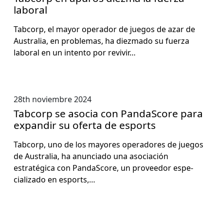
laboral
Tab­corp, el may­or oper­ador de jue­gos de azar de
Aus­tralia, en prob­le­mas, ha diez­ma­do su fuerza
lab­o­ral en un inten­to por revivir…
28th noviembre 2024
Tabcorp se asocia con PandaScore para
expandir su oferta de esports
Tab­corp, uno de los may­ores oper­adores de jue­gos
de Aus­tralia, ha anun­ci­a­do una aso­ciación
estratég­i­ca con Pan­daS­core, un provee­dor espe­
cial­iza­do en esports,…