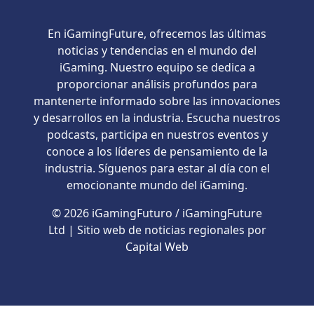
En iGamingFuture, ofrecemos las últimas
noticias y tendencias en el mundo del
iGaming. Nuestro equipo se dedica a
proporcionar análisis profundos para
mantenerte informado sobre las innovaciones
y desarrollos en la industria. Escucha nuestros
podcasts, participa en nuestros eventos y
conoce a los líderes de pensamiento de la
industria. Síguenos para estar al día con el
emocionante mundo del iGaming.
© 2026 iGamingFuturo / iGamingFuture
Ltd | Sitio web de noticias regionales por
Capital Web