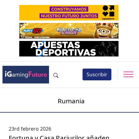
Suscribir
Rumania
23rd febrero 2026
Fortuna y Casa Pariurilor añaden