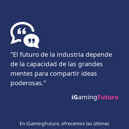
"El futuro de la industria depende
de la capacidad de las grandes
mentes para compartir ideas
poderosas."
iG
aming
Futuro
En iGamingFuture, ofrecemos las últimas