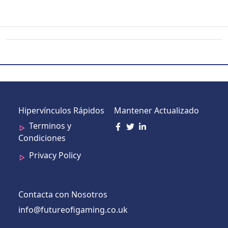
Hipervínculos Rápidos
Mantener Actualizado
Terminos y
Condiciones
Privacy Policy
Contacta con Nosotros
info@futureofigaming.co.uk