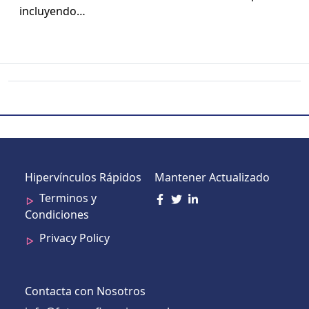
incluyen­do…
Hipervínculos Rápidos
Mantener Actualizado
Terminos y
Condiciones
Privacy Policy
Contacta con Nosotros