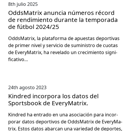
8th julio 2025
OddsMatrix anuncia números récord
de rendimiento durante la temporada
de fútbol 2024/25
Odd­s­Ma­trix, la platafor­ma de apues­tas deporti­vas
de primer niv­el y ser­vi­cio de sum­in­istro de cuo­tas
de Every­Ma­trix, ha rev­e­la­do un crec­imien­to sig­ni­
fica­ti­vo…
24th agosto 2023
Kindred incorpora los datos del
Sportsbook de EveryMatrix.
Kin­dred ha entra­do en una aso­ciación para incor­
po­rar datos deportivos de Odd­s­Ma­trix de Every­Ma­
trix. Estos datos abar­can una var­iedad de deportes,