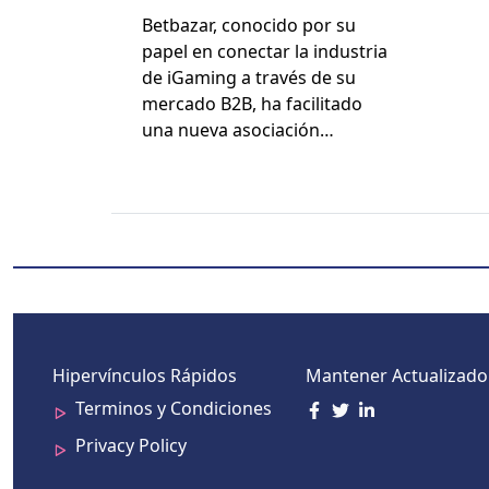
Platipus a Través de
Bet­bazar, cono­ci­do por su
Betbazar
papel en conec­tar la indus­tria
de iGam­ing a través de su
mer­ca­do B2B, ha facil­i­ta­do
una nue­va aso­ciación…
Hipervínculos Rápidos
Mantener Actualizado
Terminos y Condiciones
Privacy Policy