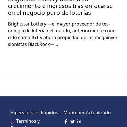
crecimiento e ingresos tras enfocarse
en el negocio puro de loterías
Bright­star Lot­tery —el may­or provee­dor de tec­
nología de lotería del mun­do, ante­ri­or­mente cono­
ci­do como IGT y aho­ra propiedad de los megain­ver­
sion­istas Black­Rock—…
Hipervínculos Rápidos
Mantener Actualizado
Terminos y