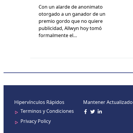
de la Lotería del Reino
Con un alarde de anon­i­ma­to
Unido Esperando Que
otor­ga­do a un ganador de un
Todos Sean Ganadores
pre­mio gor­do que no quiere
pub­li­ci­dad, All­wyn hoy tomó
for­mal­mente el…
Hipervínculos Rápidos
Mantener Actualizado
Terminos y Condiciones
Privacy Policy