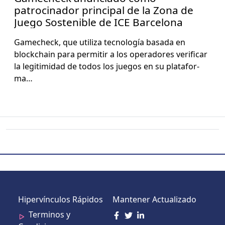
patrocinador principal de la Zona de
Juego Sostenible de ICE Barcelona
Gamecheck, que uti­liza tec­nología basa­da en
blockchain para per­mi­tir a los oper­adores ver­i­ficar
la legit­im­i­dad de todos los jue­gos en su platafor­
ma…
Hipervínculos Rápidos
Mantener Actualizado
Terminos y