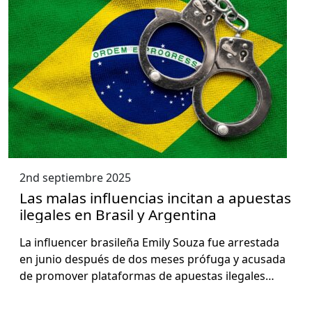
2nd septiembre 2025
Las malas influencias incitan a apuestas
ilegales en Brasil y Argentina
La influ­encer brasileña Emi­ly Souza fue arresta­da
en junio después de dos meses prófu­ga y acu­sa­da
de pro­mover platafor­mas de apues­tas ile­gales…