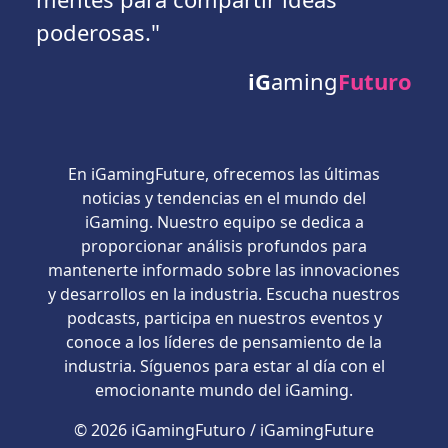
poderosas."
iG
aming
Futuro
En iGamingFuture, ofrecemos las últimas
noticias y tendencias en el mundo del
iGaming. Nuestro equipo se dedica a
proporcionar análisis profundos para
mantenerte informado sobre las innovaciones
y desarrollos en la industria. Escucha nuestros
podcasts, participa en nuestros eventos y
conoce a los líderes de pensamiento de la
industria. Síguenos para estar al día con el
emocionante mundo del iGaming.
© 2026 iGamingFuturo / iGamingFuture