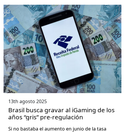
13th agosto 2025
Brasil busca gravar al iGaming de los
años “gris” pre-regulación
Si no basta­ba el aumen­to en junio de la tasa