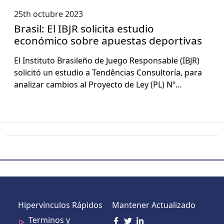
25th octubre 2023
Brasil: El IBJR solicita estudio
económico sobre apuestas deportivas
El Insti­tu­to Brasileño de Juego Respon­s­able (IBJR)
solic­itó un estu­dio a Tendên­cias Con­sul­toría, para
analizar cam­bios al Proyec­to de Ley (PL) Nº…
Hipervínculos Rápidos
Mantener Actualizado
Terminos y