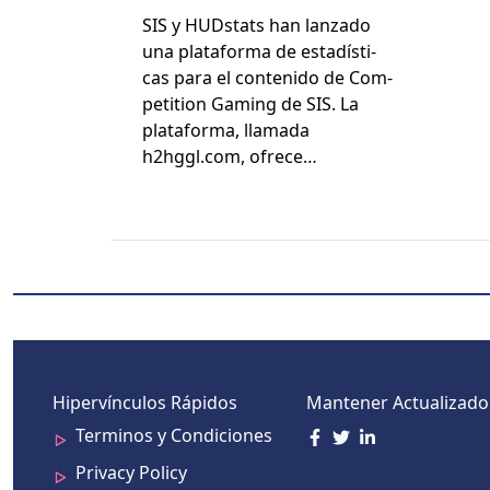
de datos para
SIS y HUD­stats han lan­za­do
videojuegos.
una platafor­ma de estadís­ti­
cas para el con­tenido de Com­
pe­ti­tion Gam­ing de SIS. La
platafor­ma, lla­ma­da
h2hggl.com, ofrece…
Hipervínculos Rápidos
Mantener Actualizado
Terminos y Condiciones
Privacy Policy