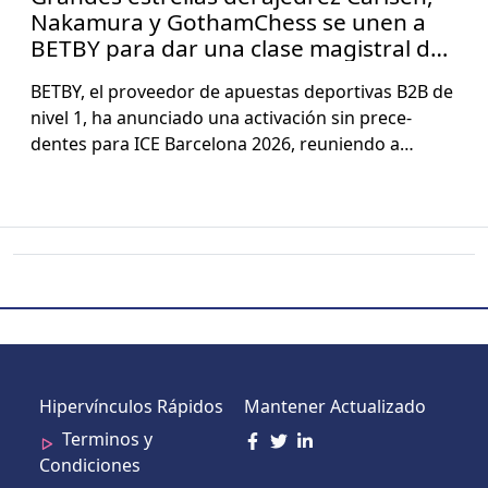
Nakamura y GothamChess se unen a
BETBY para dar una clase magistral de
ajedrez en ICE Barcelona
BETBY, el provee­dor de apues­tas deporti­vas B2B de
niv­el 1, ha anun­ci­a­do una acti­vación sin prece­
dentes para ICE Barcelona 2026, reunien­do a…
Hipervínculos Rápidos
Mantener Actualizado
Terminos y
Condiciones