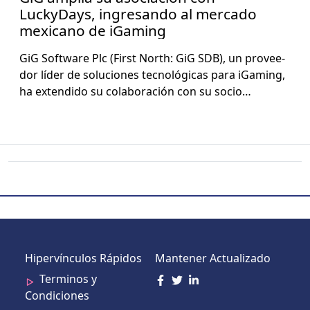
LuckyDays, ingresando al mercado
mexicano de iGaming
GiG Soft­ware Plc (First North: GiG SDB), un provee­
dor líder de solu­ciones tec­nológ­i­cas para iGam­ing,
ha exten­di­do su colab­o­ración con su socio…
Hipervínculos Rápidos
Mantener Actualizado
Terminos y
Condiciones