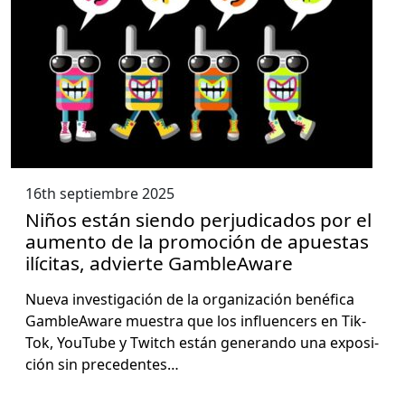
16th septiembre 2025
Niños están siendo perjudicados por el
aumento de la promoción de apuestas
ilícitas, advierte GambleAware
Nue­va inves­ti­gación de la orga­ni­zación bené­fi­ca
Gam­bleAware mues­tra que los influ­encers en Tik­
Tok, YouTube y Twitch están generan­do una exposi­
ción sin prece­dentes…